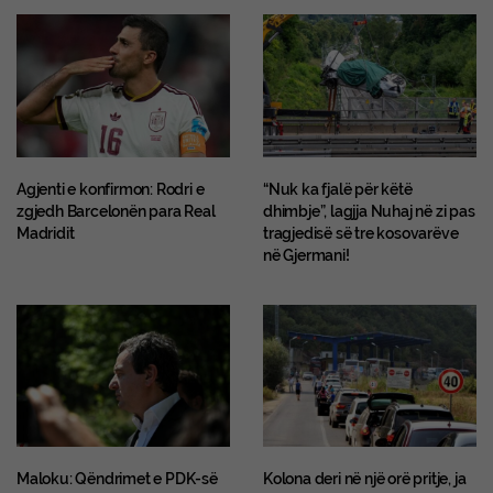
Agjenti e konfirmon: Rodri e
“Nuk ka fjalë për këtë
zgjedh Barcelonën para Real
dhimbje”, lagjja Nuhaj në zi pas
Madridit
tragjedisë së tre kosovarëve
në Gjermani!
Maloku: Qëndrimet e PDK-së
Kolona deri në një orë pritje, ja