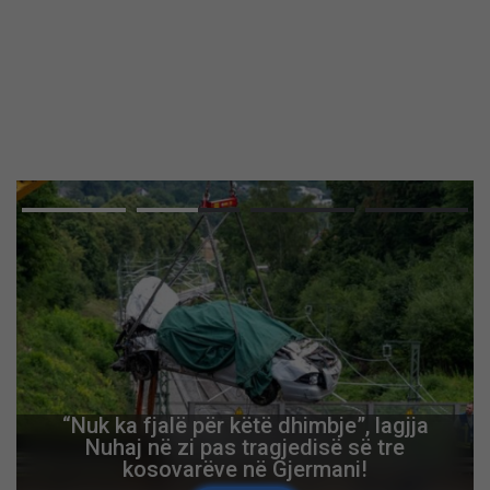
“Nuk ka fjalë për këtë dhimbje”, lagjja
Nuhaj në zi pas tragjedisë së tre
kosovarëve në Gjermani!