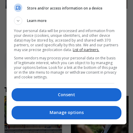
Store and/or access information on a device
The Bodyguard's Hidden
The Way You Sit Could
Bloopers Revealed
Expose Your True
Learn more
Personality
Brainberries
Brainberries
Your personal data will be processed and information from
your device (cookies, unique identifiers, and other device
data) may be stored by, accessed by and shared with 370
partners, or used specifically by this site. We and our partners
may use precise geolocation data.
List of partners.
Some vendors may process your personal data on the basis
Advertisement
of legitimate interest, which you can object to by managing
your options below. Look for a link at the bottom of this page
or in the site menu to manage or withdraw consent in privacy
and cookie settings.
Të tjera nga rubrika
Consent
Manage options