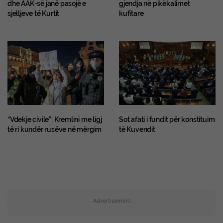
dhe AAK-së janë pasojë e
gjendja në pikëkalimet
sjelljeve të Kurtit
kufitare
“Vdekje civile”: Kremlini me ligj
Sot afati i fundit për konstituim
të ri kundër rusëve në mërgim
të Kuvendit
Advertisement