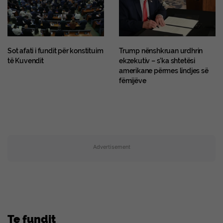
Sot afati i fundit për konstituim
Trump nënshkruan urdhrin
të Kuvendit
ekzekutiv – s’ka shtetësi
amerikane përmes lindjes së
fëmijëve
Advertisement
Te fundit