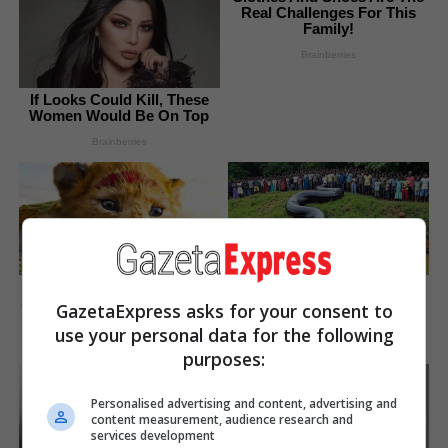
Real Challenges For This
Family!
Brainberries
If Looks Could Kill, These
Women Would Be On Top
Brainberries
Did You Notice How Natural
The Massive Snake That's
Simba’s Movements Looked
Redefining 'Giant'—Bigger
GazetaExpress asks for your consent to
In The Movie?
Than Anacondas
use your personal data for the following
Brainberries
Brainberries
purposes:
Personalised advertising and content, advertising and
content measurement, audience research and
services development