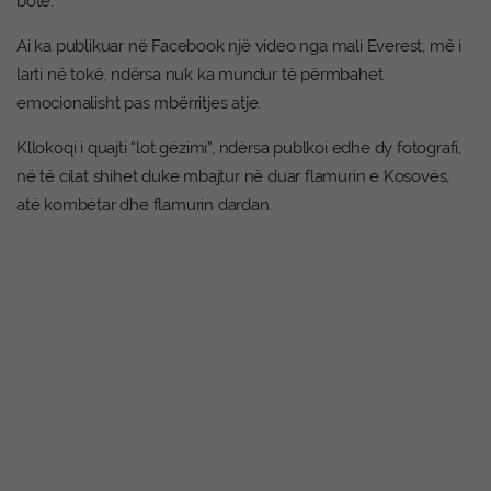
botë.
Ai ka publikuar në Facebook një video nga mali Everest, më i
larti në tokë, ndërsa nuk ka mundur të përmbahet
emocionalisht pas mbërritjes atje.
Kllokoqi i quajti “lot gëzimi”, ndërsa publkoi edhe dy fotografi,
në të cilat shihet duke mbajtur në duar flamurin e Kosovës,
atë kombëtar dhe flamurin dardan.