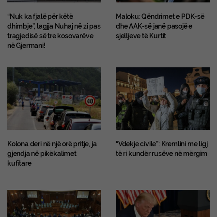
“Nuk ka fjalë për këtë
Maloku: Qëndrimet e PDK-së
dhimbje”, lagjja Nuhaj në zi pas
dhe AAK-së janë pasojë e
tragjedisë së tre kosovarëve
sjelljeve të Kurtit
në Gjermani!
Kolona deri në një orë pritje, ja
“Vdekje civile”: Kremlini me ligj
gjendja në pikëkalimet
të ri kundër rusëve në mërgim
kufitare