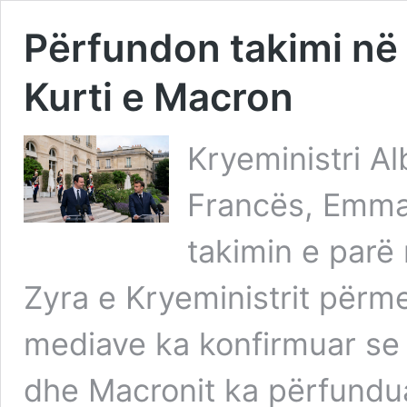
Përfundon takimi në 
Kurti e Macron
Kryeministri Al
Francës, Emman
takimin e parë 
Zyra e Kryeministrit përm
mediave ka konfirmuar se t
dhe Macronit ka përfundu