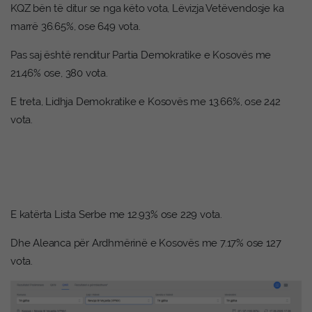
KQZ bën të ditur se nga këto vota, Lëvizja Vetëvendosje ka
marrë 36.65%, ose 649 vota.
Pas saj është renditur Partia Demokratike e Kosovës me
21.46% ose, 380 vota.
E treta, Lidhja Demokratike e Kosovës me 13.66%, ose 242
vota.
E katërta Lista Serbe me 12.93% ose 229 vota.
Dhe Aleanca për Ardhmërinë e Kosovës me 7.17% ose 127
vota.