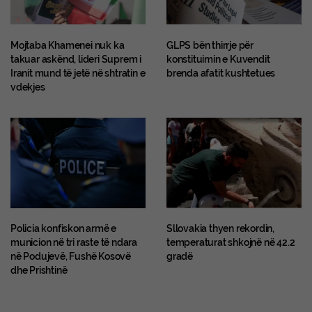
Mojtaba Khamenei nuk ka
GLPS bën thirrje për
takuar askënd, lideri Suprem i
konstituimin e Kuvendit
Iranit mund të jetë në shtratin e
brenda afatit kushtetues
vdekjes
Policia konfiskon armë e
Sllovakia thyen rekordin,
municion në tri raste të ndara
temperaturat shkojnë në 42.2
në Podujevë, Fushë Kosovë
gradë
dhe Prishtinë