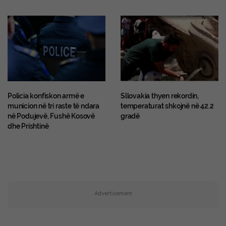
Policia konfiskon armë e
Sllovakia thyen rekordin,
municion në tri raste të ndara
temperaturat shkojnë në 42.2
në Podujevë, Fushë Kosovë
gradë
dhe Prishtinë
Advertisement