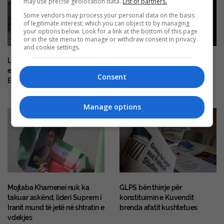
may use precise geolocation data.
List of partners.
Some vendors may process your personal data on the basis
of legitimate interest, which you can object to by managing
your options below. Look for a link at the bottom of this page
or in the site menu to manage or withdraw consent in privacy
and cookie settings.
Lidhjet e lëvizjes ruse të
Ky është i riu nga Prishtina që
ekstremit të djathtë me
humbi jetën në aksidentin në
Consent
Ballkanin
Shqipëri
Manage options
Mojtaba Khamenei nuk ka
GLPS bën thirrje për
takuar askënd, lideri Suprem i
konstituimin e Kuvendit
Iranit mund të jetë në shtratin e
brenda afatit kushtetues
vdekjes