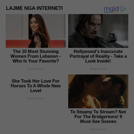
LAJME NGA INTERNETI
The 10 Most Stunning
Hollywood's Inaccurate
Women From Lebanon -
Portrayal of Reality - Take a
Who Is Your Favorite?
Look Inside!
Brainberries
Brainberries
She Took Her Love For
Horses To A Whole New
Level
Brainberries
To Steamy To Stream? Not
For The Bridgertons! 9
Must-See Scenes
Brainberries