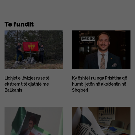
Te fundit
Lidhjet e lëvizjes ruse të
Ky është i riu nga Prishtina që
ekstremit të djathtë me
humbi jetën në aksidentin në
Ballkanin
Shqipëri