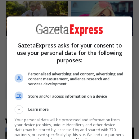
Top 8 People Living Strange
The Instagram Model Who
GazetaExpress asks for your consent to
But Happy Lifestyles
Spent A Fortune To Look
Like Barbie
use your personal data for the following
Brainberries
Brainberries
purposes:
Personalised advertising and content, advertising and
content measurement, audience research and
services development
Advertisement
Store and/or access information on a device
Learn more
Të tjera nga rubrika
Your personal data will be processed and information from
your device (cookies, unique identifiers, and other device
data) may be stored by, accessed by and shared with 370
partners, or used specifically by this site. We and our partners