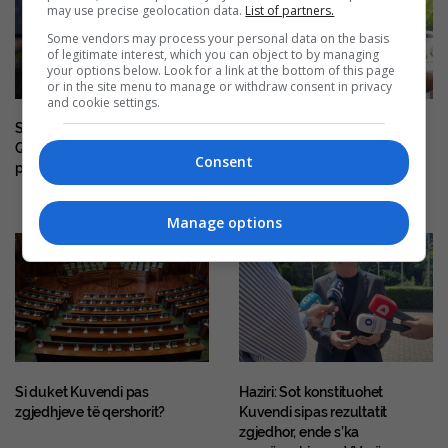
may use precise geolocation data.
List of partners.
Some vendors may process your personal data on the basis
of legitimate interest, which you can object to by managing
your options below. Look for a link at the bottom of this page
or in the site menu to manage or withdraw consent in privacy
and cookie settings.
Seanca konstituive, Hamza:
Haziri: Takimet me LVV-në do
Qëndrimi i PDK-së mbetet i
të vazhdojnë, s’ka orar, do të
Consent
pandryshuar
punohet 24/7 për të arritur
marrëveshje
Manage options
Si duket Kuvendi pas
Haziri: Sot konstituohet
zgjedhjeve të qershorit?
Kuvendi sipas rezultatit
zgjedhor, ende s’ka