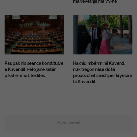
marrëveshje me VV-në
Pas pak nis seanca konstituive
Haxhiu mbërrin në Kuvend,
e Kuvendit, këto janë katër
nuk tregon nëse do të
pikat e rendit të ditës
propozohet sërish për kryetare
të Kuvendit
Advertisement