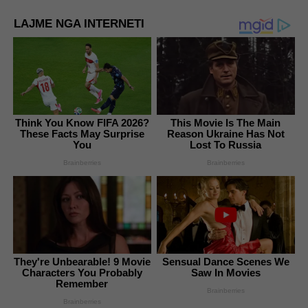
LAJME NGA INTERNETI
Think You Know FIFA 2026?
This Movie Is The Main
These Facts May Surprise
Reason Ukraine Has Not
You
Lost To Russia
Brainberries
Brainberries
They're Unbearable! 9 Movie
Sensual Dance Scenes We
Characters You Probably
Saw In Movies
Remember
Brainberries
Brainberries