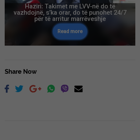
Haziri: Takimet me LVV-në do të
vazhdojnë, s’ka orar, do të punohet 24/7
për të arritur marrëveshje
Read more
Share Now