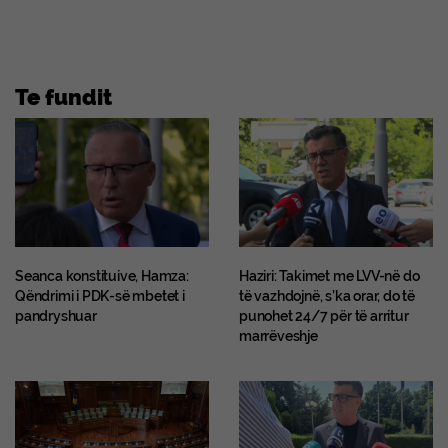
Te fundit
Seanca konstituive, Hamza:
Haziri: Takimet me LVV-në do
Qëndrimi i PDK-së mbetet i
të vazhdojnë, s’ka orar, do të
pandryshuar
punohet 24/7 për të arritur
marrëveshje