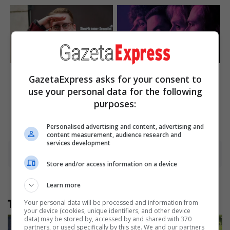
Macaulay Culkin's Own
8 Movies Based On Real
GazetaExpress asks for your consent to
Version Of The New ‘Home
Stories That Give Us
Alone’
Shivers
use your personal data for the following
Brainberries
Brainberries
purposes:
Personalised advertising and content, advertising and
content measurement, audience research and
services development
Advertisement
Store and/or access information on a device
Learn more
Të tjera nga rubrika
Your personal data will be processed and information from
your device (cookies, unique identifiers, and other device
data) may be stored by, accessed by and shared with 370
partners, or used specifically by this site. We and our partners