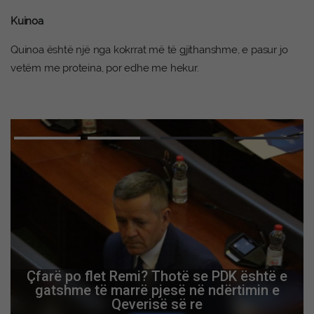
Kuinoa
Quinoa është një nga kokrrat më të gjithanshme, e pasur jo
vetëm me proteina, por edhe me hekur.
Çfarë po flet Remi? Thotë se PDK është e
gatshme të marrë pjesë në ndërtimin e
Qeverisë së re