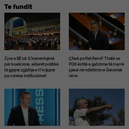
Te fundit
Zyra e BE’së: S’komentojmë
Çfarë po flet Remi? Thotë se
për koalicione, akterët politikë
PDK është e gatshme të marrë
të gjejnë zgjidhje e t’i krijojnë
pjesë në ndërtimin e Qeverisë
pa vonesa institucionet
së re