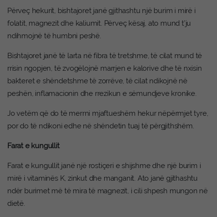
Përveç hekurit, bishtajoret janë gjithashtu një burim i mirë i
folatit, magnezit dhe kaliumit. Përveç kësaj, ato mund t’ju
ndihmojnë të humbni peshë.
Bishtajoret janë të larta në fibra të tretshme, të cilat mund të
rrisin ngopjen, të zvogëlojnë marrjen e kalorive dhe të nxisin
bakteret e shëndetshme të zorrëve, të cilat ndikojnë në
peshën, inflamacionin dhe rrezikun e sëmundjeve kronike.
Jo vetëm që do të merrni mjaftueshëm hekur nëpërmjet tyre,
por do të ndikoni edhe në shëndetin tuaj të përgjithshëm.
Farat e kungullit
Farat e kungullit janë një rostiçeri e shijshme dhe një burim i
mirë i vitaminës K, zinkut dhe manganit. Ato janë gjithashtu
ndër burimet më të mira të magnezit, i cili shpesh mungon në
dietë.