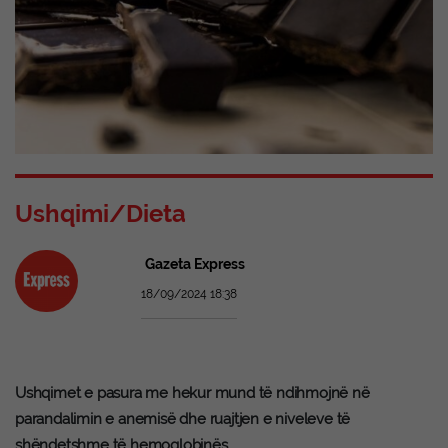
Ushqimi/Dieta
Gazeta Express
18/09/2024 18:38
Ushqimet e pasura me hekur mund të ndihmojnë në
parandalimin e anemisë dhe ruajtjen e niveleve të
shëndetshme të hemoglobinës.