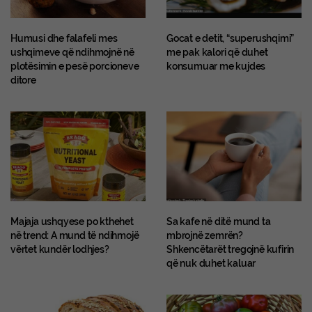
Humusi dhe falafeli mes
Gocat e detit, “superushqimi”
ushqimeve që ndihmojnë në
me pak kalori që duhet
plotësimin e pesë porcioneve
konsumuar me kujdes
ditore
Majaja ushqyese po kthehet
Sa kafe në ditë mund ta
në trend: A mund të ndihmojë
mbrojnë zemrën?
vërtet kundër lodhjes?
Shkencëtarët tregojnë kufirin
që nuk duhet kaluar