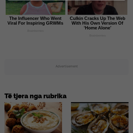
The Influencer Who Went
Culkin Cracks Up The Web
Viral For Inspiring GRWMs
With His Own Version Of
‘Home Alone’
Brainberries
Brainberries
Advertisement
Të tjera nga rubrika