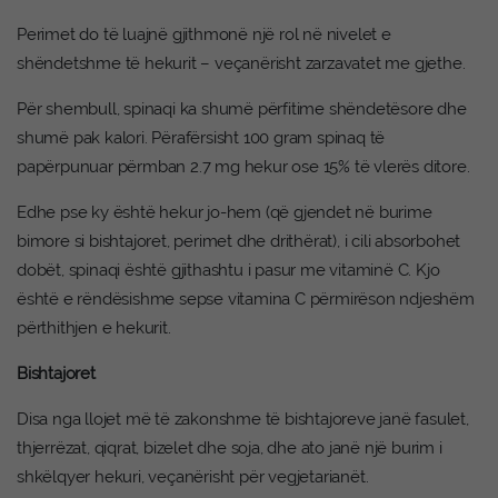
Perimet do të luajnë gjithmonë një rol në nivelet e
shëndetshme të hekurit – veçanërisht zarzavatet me gjethe.
Për shembull, spinaqi ka shumë përfitime shëndetësore dhe
shumë pak kalori. Përafërsisht 100 gram spinaq të
papërpunuar përmban 2.7 mg hekur ose 15% të vlerës ditore.
Edhe pse ky është hekur jo-hem (që gjendet në burime
bimore si bishtajoret, perimet dhe drithërat), i cili absorbohet
dobët, spinaqi është gjithashtu i pasur me vitaminë C. Kjo
është e rëndësishme sepse vitamina C përmirëson ndjeshëm
përthithjen e hekurit.
Bishtajoret
Disa nga llojet më të zakonshme të bishtajoreve janë fasulet,
thjerrëzat, qiqrat, bizelet dhe soja, dhe ato janë një burim i
shkëlqyer hekuri, veçanërisht për vegjetarianët.