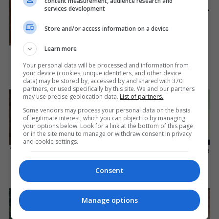
content measurement, audience research and
Hollywood's Inaccurate
services development
Portrayal Of Reality – Take A
Look Inside
Store and/or access information on a device
Brainberries
Learn more
10 Epic Failures That Were
Completely Preventable —
Your personal data will be processed and information from
Find Out
your device (cookies, unique identifiers, and other device
data) may be stored by, accessed by and shared with 370
Brainberries
partners, or used specifically by this site. We and our partners
may use precise geolocation data.
List of partners.
Some vendors may process your personal data on the basis
of legitimate interest, which you can object to by managing
your options below. Look for a link at the bottom of this page
or in the site menu to manage or withdraw consent in privacy
and cookie settings.
They're Unbearable! 9 Movie
Who Will Take On The Iconic
Characters You Probably
Role Next? Bond Casting
Remember
Rumors
Consent
Brainberries
Brainberries
Manage options