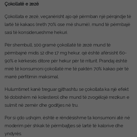
Çokollatë e zezë
Çokollata e zezë, veçanërisht ajo që përmban një përqindje të
lartë të kakaos (rreth 70% ose më shumë), mund të përmbajë
sasi të konsiderueshme hekuri.
Për shembull, 100 gramë çokollatë të zezë mund të
përmbajnë midis 12 dhe 17 mg hekur, që është afërsisht 60-
90% e kërkesës ditore për hekur për të rriturit. Prandaj është
mirë të konsumoni çokollatë me të paktën 70% kakao për të
marrë përfitimin maksimal.
Hulumtimet kanë treguar gjithashtu se çokollata ka një efekt
të dobishëm në kolesterol dhe mund të zvogëlojë rrezikun e
sulmit në zemër dhe goditjes në tru.
Por si çdo ushqim, është e rëndësishme ta konsumoni atë në
moderim për shkak të përmbajtjes së lartë të kalorive dhe
yndyrës.