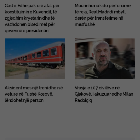
Gashi: Edhe pak orë afat për
Mourinho nuk do përforcime
konstituimin e Kuvendit, të
të reja, Real Madridi mbyll
zgjedhim kryetarin dhe të
derën për transferime në
vazhdohen bisedimet për
mesfushë
qeverinë e presidentin
Aksident mes një treni dhe një
Vrasja e 107 civilëve në
veture në Fushë Kosovë,
Gjakovë, i akuzuar edhe Milan
lëndohet një person
Radoiçiq