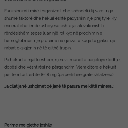
Funksionimi i mirë i organizmit dhe shëndeti i tij varet nga
shumë faktorë dhe hekuri është padyshim një prej tyre. Ky
mineral dhe lëndë ushqyese është jashtëzakonisht i
rëndësishëm sepse luan një rol kyç në prodhimin e
hemoglobinës, një proteinë në qelizat e kuqe të gjakut që
mbart oksigjenin në të gjithë trupin.
Pa hekur të mjaftueshëm, njerëzit mund të përjetojnë lodhje,
dobësi dhe vështirësi në përqendrim. Vlera ditore e hekurit
për të rriturit është 8-18 mg (pa përfshirë gratë shtatzëna).
Ja cilat janë ushqimet që janë të pasura me këtë mineral:
Perime me gjethe jeshile