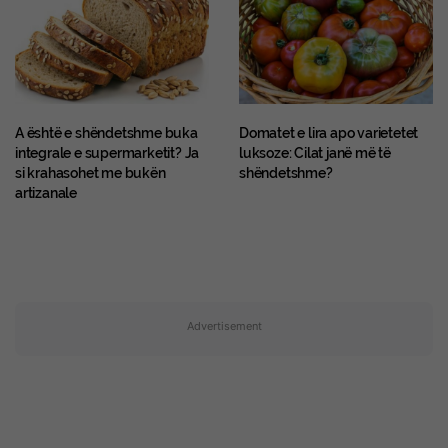
A është e shëndetshme buka
Domatet e lira apo varietetet
integrale e supermarketit? Ja
luksoze: Cilat janë më të
si krahasohet me bukën
shëndetshme?
artizanale
Advertisement