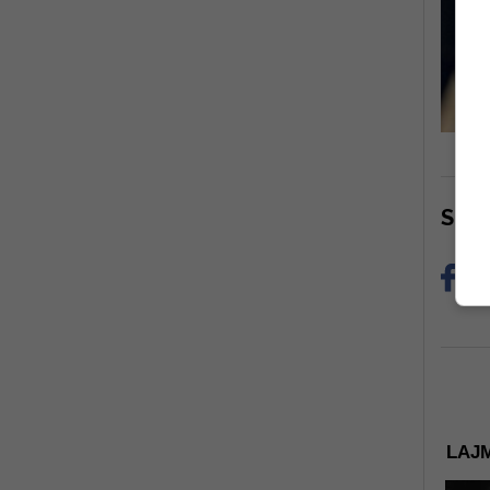
Sha
LAJM