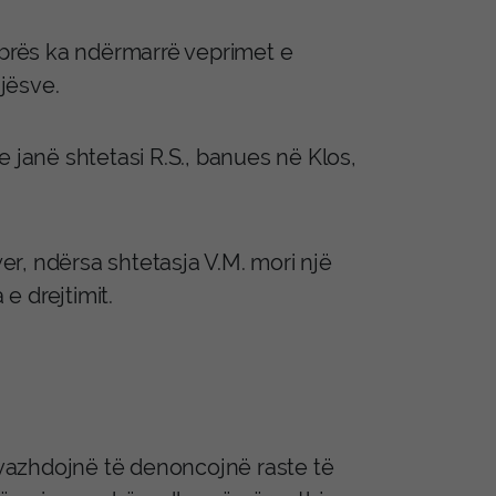
ibrës ka ndërmarrë veprimet e
jësve.
 janë shtetasi R.S., banues në Klos,
yer, ndërsa shtetasja V.M. mori një
e drejtimit.
ë vazhdojnë të denoncojnë raste të