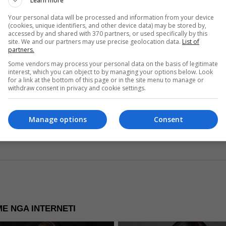
Learn more
politike
Your personal data will be processed and information from your device
(cookies, unique identifiers, and other device data) may be stored by,
Read more
accessed by and shared with 370 partners, or used specifically by this
site. We and our partners may use precise geolocation data.
List of
partners.
Some vendors may process your personal data on the basis of legitimate
interest, which you can object to by managing your options below. Look
for a link at the bottom of this page or in the site menu to manage or
withdraw consent in privacy and cookie settings.
re Now
Manage options
Consent
E NGA INTERNETI