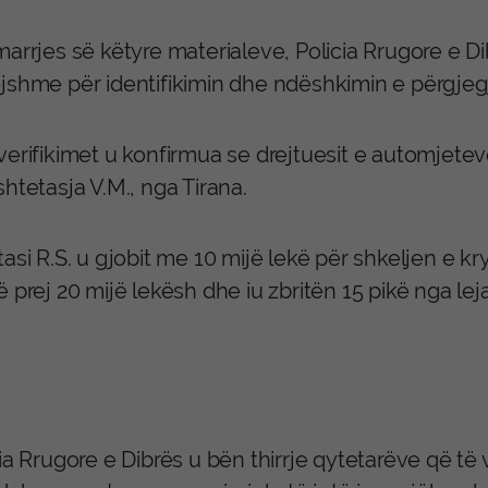
marrjes së këtyre materialeve, Policia Rrugore e D
jshme për identifikimin dhe ndëshkimin e përgjeg
erifikimet u konfirmua se drejtuesit e automjeteve
htetasja V.M., nga Tirana.
asi R.S. u gjobit me 10 mijë lekë për shkeljen e kr
 prej 20 mijë lekësh dhe iu zbritën 15 pikë nga leja 
cia Rrugore e Dibrës u bën thirrje qytetarëve që t