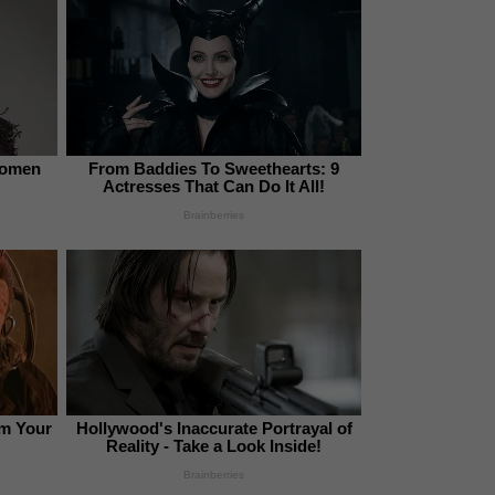
 Women
From Baddies To Sweethearts: 9
Actresses That Can Do It All!
Brainberries
om Your
Hollywood's Inaccurate Portrayal of
Reality - Take a Look Inside!
Brainberries