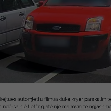
drejtues automjeti u filmua duke kryer parakalim 
, ndërsa një tjetër gjatë një manovre të ngjashme 