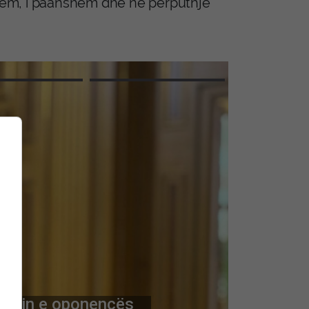
rshëm, i paanshëm dhe në përputhje
rrimin e oponencës