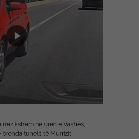
të rrezikshëm në urën e Vashës,
brenda tunelit të Murrizit.