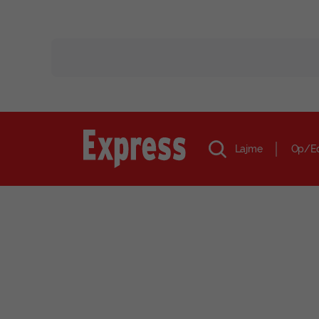
Lajme
Op/E