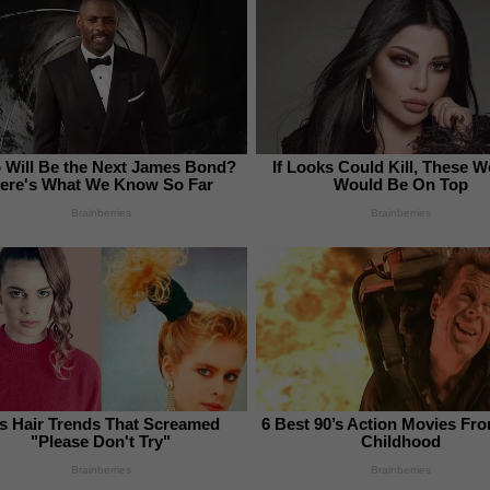
Will Be the Next James Bond?
If Looks Could Kill, These
ere's What We Know So Far
Would Be On Top
Brainberries
Brainberries
s Hair Trends That Screamed
6 Best 90’s Action Movies Fr
"Please Don't Try"
Childhood
Brainberries
Brainberries