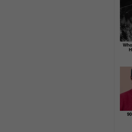
Who 
H
90