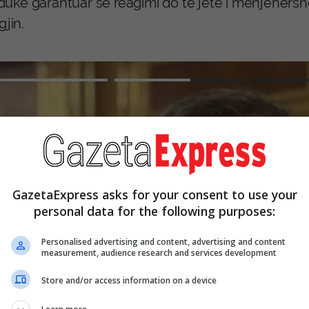
a, duke garantuar se reagimi do të jetë i menjëhe
gjin.
GazetaExpress asks for your consent to use your
personal data for the following purposes:
Personalised advertising and content, advertising and content
measurement, audience research and services development
Store and/or access information on a device
Abazi: Kurti ka për qëllim shkatë