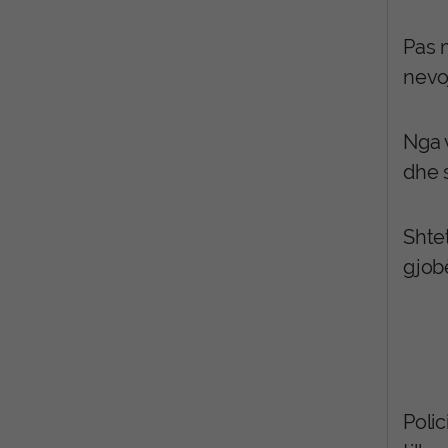
Pas 
nevo
Nga v
dhe s
Shtet
gjobë
Poli