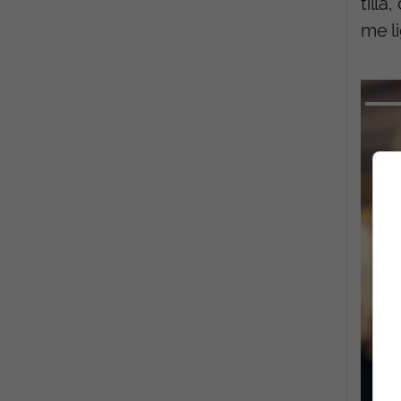
till
me li