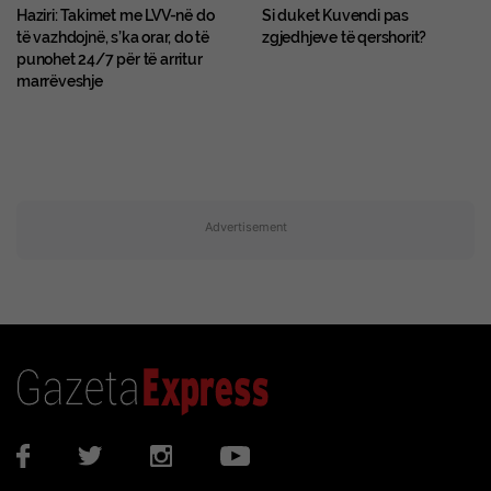
Haziri: Takimet me LVV-në do
Si duket Kuvendi pas
të vazhdojnë, s’ka orar, do të
zgjedhjeve të qershorit?
punohet 24/7 për të arritur
marrëveshje
Advertisement