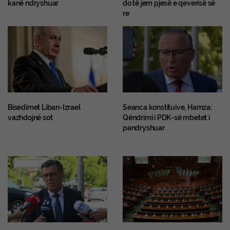
kanë ndryshuar
do të jem pjesë e qeverisë së
re
Bisedimet Liban-Izrael
Seanca konstituive, Hamza:
vazhdojnë sot
Qëndrimi i PDK-së mbetet i
pandryshuar