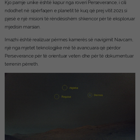
Kjo pamje unike është kapur nga roveri Perseverance, i cili
ndodhet në sipërfaqen e planetit të kuq që prej vitit 2021 si
pjesë e një misioni të rëndësishëm shkencor për të eksploruar
mjedisin marsian.
Imazhi është realizuar përmes kamerës së navigimit Navcam,
një nga mjetet teknologjike më të avancuara që përdor
Perseverance për të orientuar veten dhe për të dokumentuar
terrenin përreth.