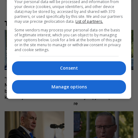
Your personal data will be processed and information from
your device (cookies, unique identifiers, and other device
data) may be stored by, accessed by and shared with 370
partners, or used specifically by this site. We and our partners
may use precise geolocation data.
List of partners.
Të tjera nga rubrika
Some vendors may process your personal data on the basis
of legitimate interest, which you can object to by managing
your options below. Look for a link at the bottom of this page
or in the site menu to manage or withdraw consent in privacy
and cookie settings.
Consent
“Sot nuk votoj asgjë”, Balje:
Rexhepi: Kemi obligim ta
Mes meje dhe VV-së nuk ka
votojmë kryeparlamentarin
Manage options
besim, qëndrimet e mia nuk
dhe nënkryetarët, s’e di nëse
kanë ndryshuar
do të jem pjesë e qeverisë së
re