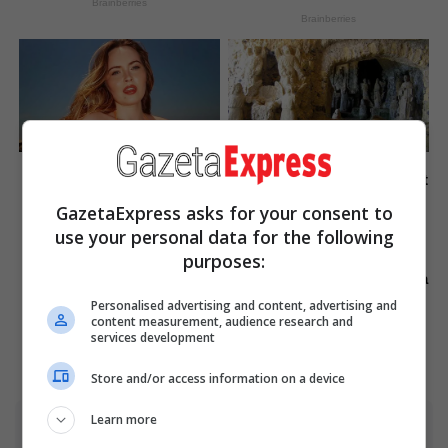
Brainberries
Brainberries
Once Criticized For Her
17 Rare Churches
Figure, Now She's Turning
Underground That Still Exist
Heads
Brainberries
GazetaExpress asks for your consent to
Brainberries
use your personal data for the following
purposes:
She Gave Up A Normal Life
Remember Them? These
To Act Like A Horse
'90s Couples Defined An Era
—See The Complete List
Personalised advertising and content, advertising and
Brainberries
content measurement, audience research and
Brainberries
services development
Store and/or access information on a device
Learn more
Advertisement