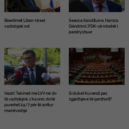
Bisedimet Liban-Izrael
Seanca konstituive, Hamza:
vazhdojnë sot
Qëndrimi i PDK-së mbetet i
pandryshuar
Haziri: Takimet me LVV-në do
Si duket Kuvendi pas
të vazhdojnë, s’ka orar, do të
zgjedhjeve të qershorit?
punohet 24/7 për të arritur
marrëveshje