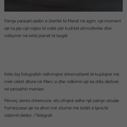
Pamja paraqet qiellin e zbehtë të Marsit në agim, një moment
që na jep një ndjesi të rrallë për kushtet atmosferike dhe
ndriçimin në këtë planet të largët.
Këto lloj fotografish ndihmojnë shkencëtarët të kuptojnë më
mirë ciklet ditore në Mars, si dhe ndikimin që ka drita diellore
në peizazhin marsian.
Përveç vlerës shkencore, ato ofrojnë edhe një pamje vizuale
frymëzuese që na afron më shumë me botët e tjera të
sistemit diellor. /Telegrafi