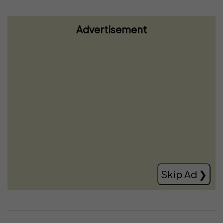
Advertisement
Seanca konstituive, Hamza: Qëndrimi i
PDK-së mbetet i pandryshuar
Read more
Skip Ad ❯