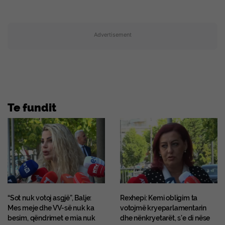
Advertisement
Te fundit
“Sot nuk votoj asgjë”, Balje:
Rexhepi: Kemi obligim ta
Mes meje dhe VV-së nuk ka
votojmë kryeparlamentarin
besim, qëndrimet e mia nuk
dhe nënkryetarët, s’e di nëse