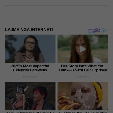
LAJME NGA INTERNETI
2025’s Most Impactful
Her Story Isn't What You
Celebrity Farewells
Think—You''ll Be Surprised
Brainberries
Brainberries