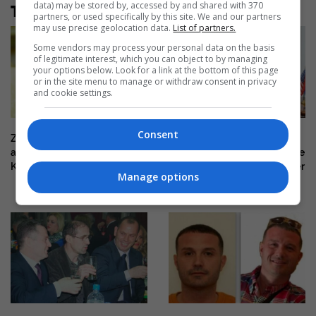
data) may be stored by, accessed by and shared with 370
Të tjera nga rubrika
partners, or used specifically by this site. We and our partners
may use precise geolocation data.
List of partners.
Some vendors may process your personal data on the basis
of legitimate interest, which you can object to by managing
your options below. Look for a link at the bottom of this page
or in the site menu to manage or withdraw consent in privacy
and cookie settings.
Consent
Zelensky shkarkon
Deda: Nuk është normal
ambasadorët në Shqipëri,
vazhdimi i gjenerimit të krizave
Kroaci dhe Mal të Zi
politike, askush nuk ja u ka për
Manage options
borxh këtë fundosje të
Kosovës