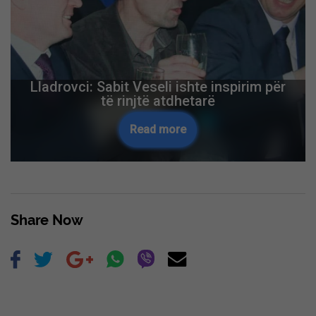
Lladrovci: Sabit Veseli ishte inspirim për
të rinjtë atdhetarë
Read more
Share Now