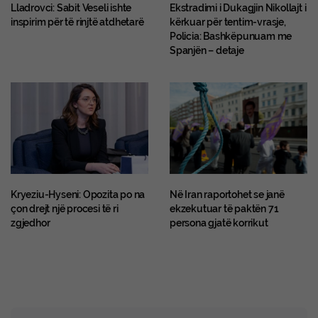
Lladrovci: Sabit Veseli ishte
Ekstradimi i Dukagjin Nikollajt i
inspirim për të rinjtë atdhetarë
kërkuar për tentim-vrasje,
Policia: Bashkëpunuam me
Spanjën – detaje
Kryeziu-Hyseni: Opozita po na
Në Iran raportohet se janë
çon drejt një procesi të ri
ekzekutuar të paktën 71
zgjedhor
persona gjatë korrikut