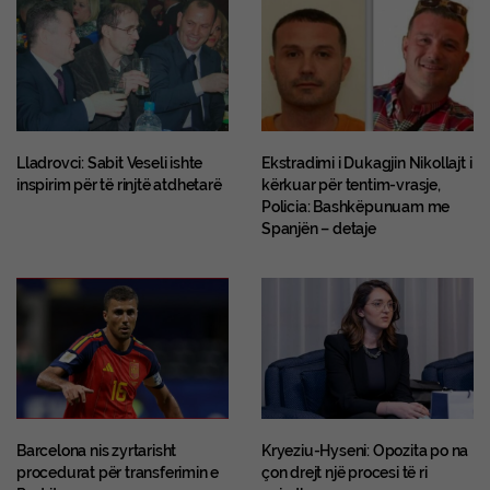
Lladrovci: Sabit Veseli ishte
Ekstradimi i Dukagjin Nikollajt i
inspirim për të rinjtë atdhetarë
kërkuar për tentim-vrasje,
Policia: Bashkëpunuam me
Spanjën – detaje
Barcelona nis zyrtarisht
Kryeziu-Hyseni: Opozita po na
procedurat për transferimin e
çon drejt një procesi të ri