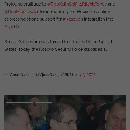
Profound gratitude to
@RepKeithSelf
,
@RitchieTorres
and
@RepMikeLawler
for introducing the House resolution
expressing strong support for
#Kosovo
’s integration into
#NATO
.
Kosovo’s freedom was forged together with the United
States. Today, the Kosovo Security Force stands as a…
— Vjosa Osmani (@VjosaOsmaniPRKS)
May 1, 2026