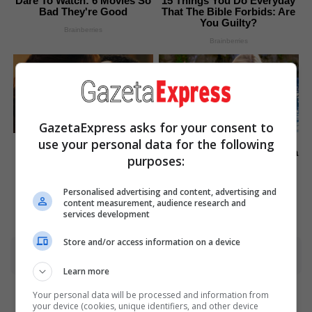
Dare To Watch: 6 Movies So
15 Things You Do Everyday
Bad They're Good
That The Bible Forbids: Are
You Guilty?
Brainberries
Brainberries
GazetaExpress asks for your consent to
To Steamy To Stream? Not
Remember Them? These
use your personal data for the following
For The Bridgertons! 9
'90s Couples Defined An Era
purposes:
Must-See Scenes
—See The Complete List
Brainberries
Brainberries
Personalised advertising and content, advertising and
content measurement, audience research and
services development
Store and/or access information on a device
Advertisement
Learn more
Your personal data will be processed and information from
your device (cookies, unique identifiers, and other device