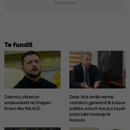
Advertisement
Te fundit
Zelensky shkarkon
Deda: Nuk është normal
ambasadorët në Shqipëri,
vazhdimi i gjenerimit të krizave
Kroaci dhe Mal të Zi
politike, askush nuk ja u ka për
borxh këtë fundosje të
Kosovës