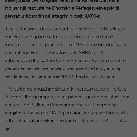
mirënjohëse për kongresmenët amerikanë të cilët kanë
iniciuar një rezolutë në Dhomën e Përfaqësuesve për të
përkrahur Kosovën në integrimin drejt NATO-s.
“Liria e Kosovës u krijua së bashku me Shtetet e Bashkuara.
Sot, Forca e Sigurisë së Kosovës qëndron si një forcë
mbrojtëse e ndërveprueshme me NATO-n, e ndërtuar krah
për krah me Forcat e Armatosura të SHBA-së. Me
udhëheqjen dhe partneritetin e Amerikës, Kosova duhet të
përparojë në mënyrë të qëndrueshme dhe të sigurt drejt
vendit të saj të merituar në NATO”, ka shkruar Osmani.
“Ky është një angazhim strategjik i përbashkët dhe i fortë, si
shkëmb, dhe një imperativ për paqen, sigurinë dhe stabilitetin
për të gjithë Ballkanin Perëndimor dhe për Evropën në
përgjithësi.Kosova në NATO përparon si interesat tona, ashtu
edhe interesat amerikane në kontinentin evropian”, ka shtuar
ajo.