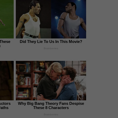
 These
Did They Lie To Us In This Movie?
u
Brainberries
Actors
Why Big Bang Theory Fans Despise
Paths
These 8 Characters
Brainberries