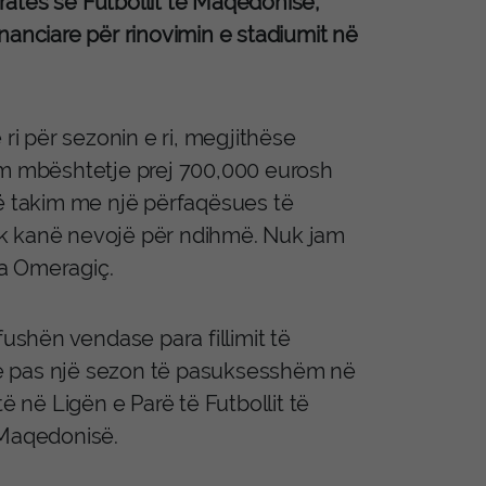
atës së Futbollit të Maqedonisë,
nanciare për rinovimin e stadiumit në
ri për sezonin e ri, megjithëse
am mbështetje prej 700,000 eurosh
jë takim me një përfaqësues të
uk kanë nevojë për ndihmë. Nuk jam
ha Omeragiç.
fushën vendase para fillimit të
ërë pas një sezon të pasuksesshëm në
ë në Ligën e Parë të Futbollit të
Maqedonisë.