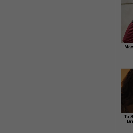
Mac
To 
Br