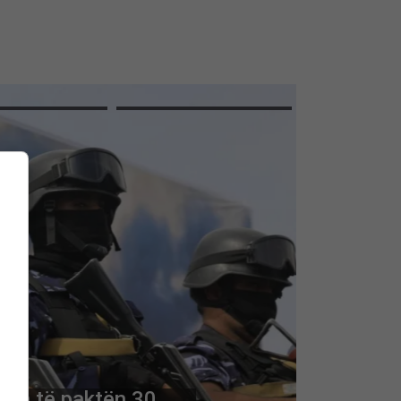
nt
ellë në territorin