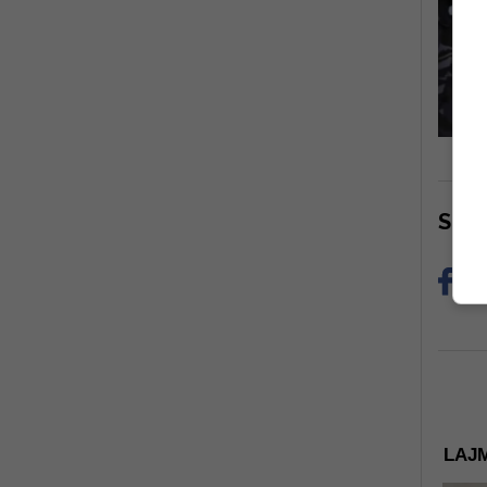
Sha
LAJM