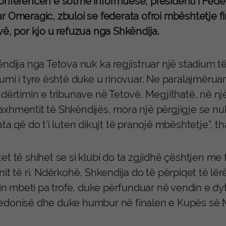
onferencën e sotme informuese, presidenti i Feder
r Omeragic, zbuloi se federata ofroi mbështetje fi
vë, por kjo u refuzua nga Shkëndija.
ndija nga Tetova nuk ka regjistruar një stadium të 
iumi i tyre është duke u rinovuar. Ne paralajmëru
ndërtimin e tribunave në Tetovë. Megjithatë, në n
xhmentit të Shkëndijës, mora një përgjigje se n
ta që do t’i luten dikujt të pranojë mbështetje”, t
t të shihet se si klubi do ta zgjidhë çështjen me 
nit të ri. Ndërkohë, Shkendija do të përpiqet të l
lin mbeti pa trofe, duke përfunduar në vendin e dyt
donisë dhe duke humbur në finalen e Kupës së 