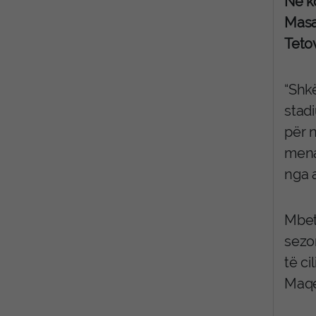
Në k
Masa
Teto
“Shkë
stad
për 
mena
nga a
Mbete
sezo
të ci
Maqe