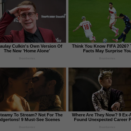
aulay Culkin's Own Version Of
Think You Know FIFA 2026?
The New ‘Home Alone’
Facts May Surprise Yo
Brainberries
Brainberries
Steamy To Stream? Not For The
Where Are They Now? 9 Ex-
idgertons! 9 Must-See Scenes
Found Unexpected Career 
Brainberries
Brainberries