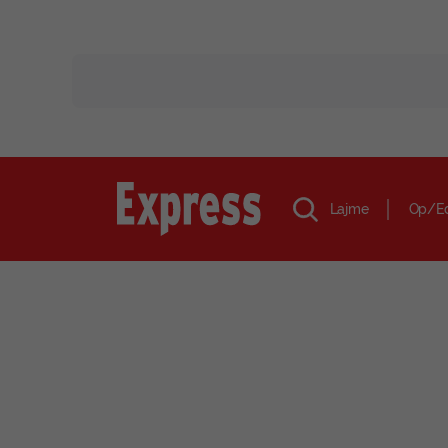
Lajme
Op/E