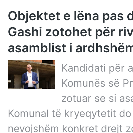
Objektet e lëna pas d
Gashi zotohet për rivi
asamblist i ardhshë
Kandidati për
Komunës së Pri
zotuar se si a
Komunal të kryeqytetit do 
nevojshëm konkret drejt z