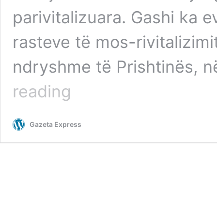
parivitalizuara. Gashi ka 
rasteve të mos-rivitalizimi
ndryshme të Prishtinës, n
Objektet
reading
e
lëna
pas
Gazeta Express
dore
në
Prishtinë,
Halil
Gashi
zotohet
për
rivitalizimin
e
tyre