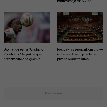
marrëveshje me VV-në
Diomande është “Cristiano
Pas pak nis seanca konstituive
Ronaldo i ri”, të paktën për
e Kuvendit, këto janë katër
pritshmëritë dhe çmimin
pikat e rendit të ditës
Advertisement