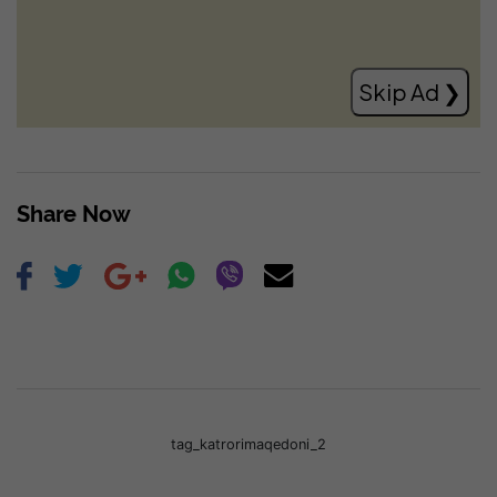
rezultatit zgjedhor, ende s’ka
marrëveshje me VV-në
Read more
Skip Ad ❯
Share Now
tag_katrorimaqedoni_2