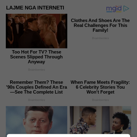
LAJME NGA INTERNETI
Clothes And Shoes Are The
Real Challenges For This
Family!
Brainberries
Too Hot For TV? These
Scenes Slipped Through
Anyway
Brainberries
Remember Them? These
When Fame Meets Fragility:
'90s Couples Defined An Era
6 Celebrity Stories You
—See The Complete List
Won't Forget
Brainberries
Brainberries