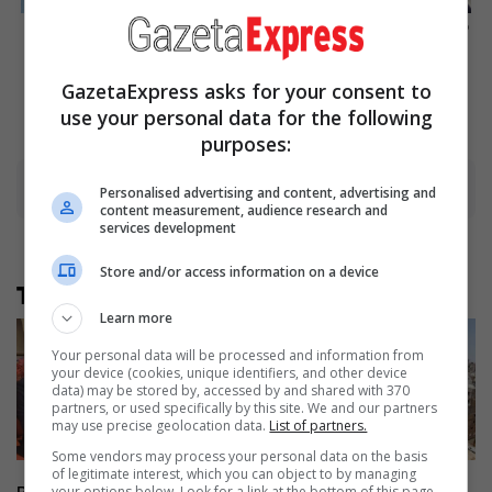
8 Conspiracies That Turned
These Actors Didn't Want To
Out To Be True
Share The Spotlight
Brainberries
Brainberries
GazetaExpress asks for your consent to
use your personal data for the following
purposes:
Advertisement
Personalised advertising and content, advertising and
content measurement, audience research and
services development
Store and/or access information on a device
Të tjera nga rubrika
Learn more
Your personal data will be processed and information from
your device (cookies, unique identifiers, and other device
data) may be stored by, accessed by and shared with 370
partners, or used specifically by this site. We and our partners
may use precise geolocation data.
List of partners.
Some vendors may process your personal data on the basis
of legitimate interest, which you can object to by managing
your options below. Look for a link at the bottom of this page