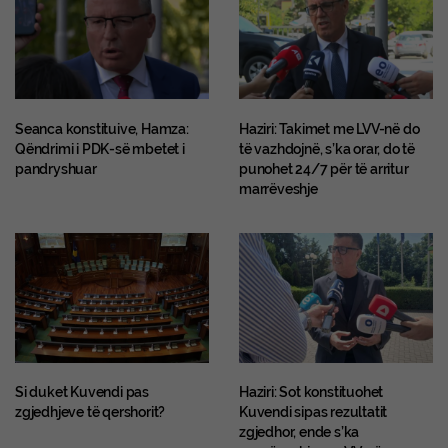
Seanca konstituive, Hamza:
Haziri: Takimet me LVV-në do
Qëndrimi i PDK-së mbetet i
të vazhdojnë, s’ka orar, do të
pandryshuar
punohet 24/7 për të arritur
marrëveshje
Si duket Kuvendi pas
Haziri: Sot konstituohet
zgjedhjeve të qershorit?
Kuvendi sipas rezultatit
zgjedhor, ende s’ka