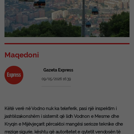
Maqedoni
Gazeta Express
09/05/2026 16:39
Këtë verë në Vodno nuk ka teleferik, pasi një inspektim i
jashtëzakonshëm i sistemit që lidh Vodnon e Mesme dhe
Kryqin e Mijëvjeçarit përcaktoi mangësi serioze teknike dhe
rreziqe sigurie, kështu që autoritetet e qytetit vendosën të