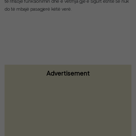
të rifillojë funksionimin dhe e vetmja gjë e sigurt është se nuk
do të mbajë pasagjerë këtë verë.
Advertisement
Haziri: Sot konstituohet Kuvendi sipas