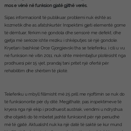
mos e vënë në funksion gjatë gjithë verës.
Sipas informacionit të publikuar, problemi nuk është as
kozmetik dhe as afatshkurtër. Inspektimi gjeti elementë gome
të dëmtuar, fërkim në gondola dhe sensorë me defekt, dhe
gjetja më serioze ishte rreziku i shkëputjes së një gondole.
Kryetari i bashkisë Orce Gjorgjievski tha se teleferiku, i cili u vu
në funksion në vitin 2011, nuk ishte mirëmbajtur plotësisht nga
prodhuesi për 15 vjet, prandaj tani pritet një ofertë për
rehabilitim dhe shërbim të plotë.
Teleferiku u mbyll fillimisht më 25 prill me njoftimin se nuk do
të funksiononte për dy ditë. Megjithatë, pas inspektimeve të
kryera nga një ekip i prodhuesit austriak, vendimi u ndryshua
dhe objekti do të mbetet jashtë funksionit për një periudhë
më të gjatë. Aktualisht nuk ka një datë të saktë se kur mund