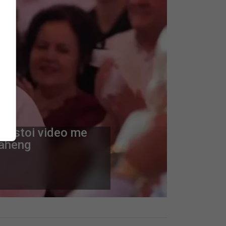
 postoi video me
 aheng