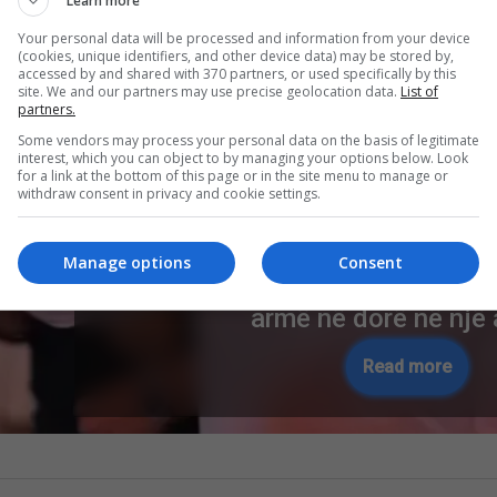
Learn more
Your personal data will be processed and information from your device
(cookies, unique identifiers, and other device data) may be stored by,
accessed by and shared with 370 partners, or used specifically by this
site. We and our partners may use precise geolocation data.
List of
partners.
Some vendors may process your personal data on the basis of legitimate
interest, which you can object to by managing your options below. Look
for a link at the bottom of this page or in the site menu to manage or
withdraw consent in privacy and cookie settings.
Manage options
Consent
Labinot Rexha ftohet në polici,
armë në dorë në një
Read more