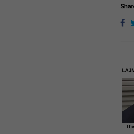
Sha
LAJM
The