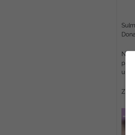
Sulmi
Donal
Në t
pakt
ukrai
Zelen