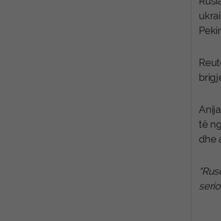
Rusia
ukra
Pekin
Reut
brigj
Anij
të ng
dhe 
“Rusë
serio