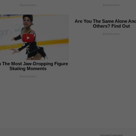
Brainberries
Brainberries
Are You The Same Alone An
Others? Find Out
Brainberries
 The Most Jaw‑Dropping Figure
Skating Moments
Brainberries
Advertisement