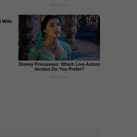
Brainberries
d With
Disney Princesses: Which Live-Action
Version Do You Prefer?
Brainberries