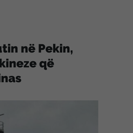
utin në Pekin,
 kineze që
inas