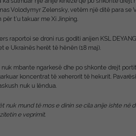
 ka sulmuar një anije kineze që po shkonte drejt nj
inas Volodymyr Zelensky, vetëm një ditë para se V
 për t’u takuar me Xi Jinping.
ers raportoi se droni rus goditi anijen KSL DEYAN
et e Ukrainës herët të hënën (18 maj).
a nuk mbante ngarkesë dhe po shkonte drejt portit
arkuar koncentrat të xeherorit të hekurit. Pavarësi
askush nuk u lëndua.
t nuk mund të mos e dinin se cila anije ishte në 
zitetin e veprimit.