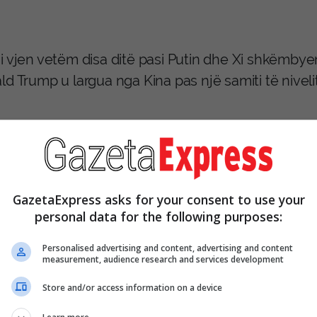
 vjen vetëm disa ditë pasi Putin dhe Xi shkëmbyen 
d Trump u largua nga Kina pas një samiti të nivelit 
ë njëjtën kohë, Rusia është përballur me një nga s
ën 3,124 dronë ukrainas që u kapën dhe u shkatërru
nas të mbrojtjes.
GazetaExpress asks for your consent to use your
sky i quajti sulmet “plotësisht të justifikuara” në 
personal data for the following purposes:
Personalised advertising and content, advertising and content
measurement, audience research and services development
Store and/or access information on a device