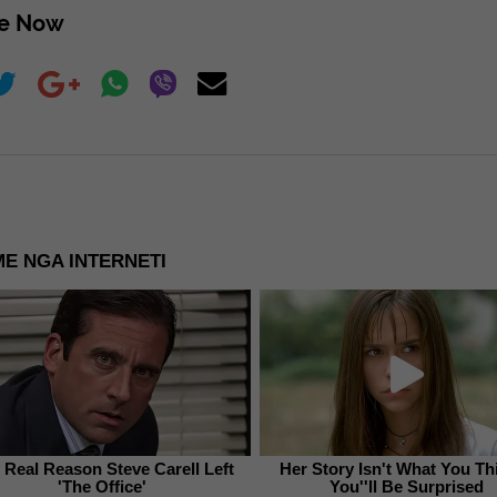
re Now
E NGA INTERNETI
 Real Reason Steve Carell Left
Her Story Isn't What You T
'The Office'
You''ll Be Surprised