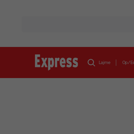
Lajme
Op/E