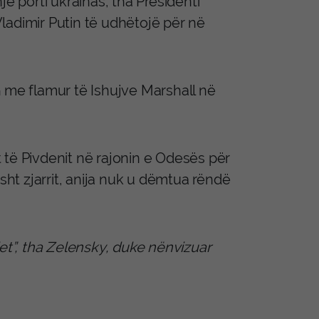
ë porti ukrainas, tha Presidenti
ladimir Putin të udhëtojë për në
G me flamur të Ishujve Marshall në
 të Pivdenit në rajonin e Odesës për
sht zjarrit, anija nuk u dëmtua rëndë
det”, tha Zelensky, duke nënvizuar