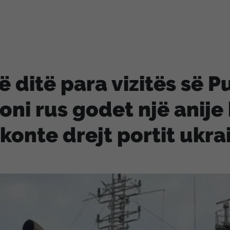
ë ditë para vizitës së P
oni rus godet një anije
konte drejt portit ukra