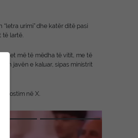
“letra urimi” dhe katër ditë pasi
të lartë.
ulmet më të mëdha të vitit, me të
an javën e kaluar, sipas ministrit
një postim në X.