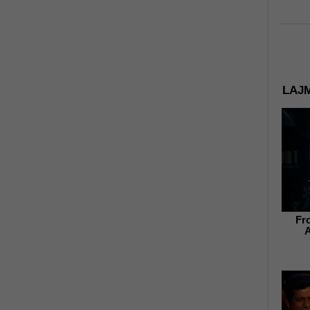
LAJM
Fr
A