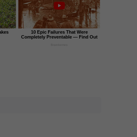
akes
10 Epic Failures That Were
Completely Preventable — Find Out
Brainberries