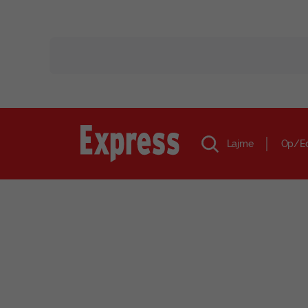
Lajme
Op/E