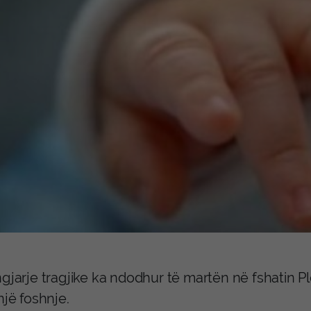
gjarje tragjike ka ndodhur të martën në fshatin Pl
një foshnje.