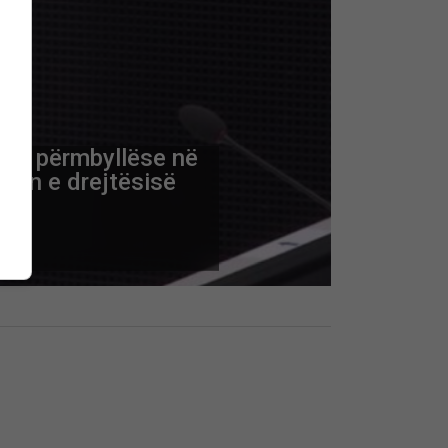
tat përmbyllëse në
imin e drejtësisë