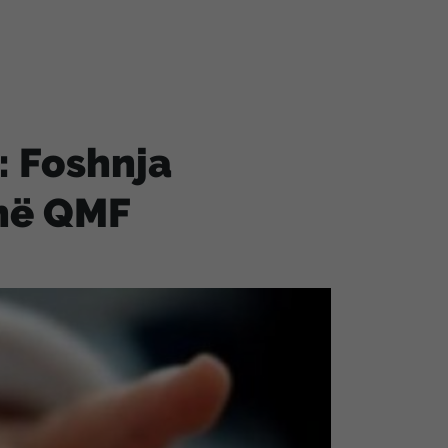
: Foshnja
 në QMF