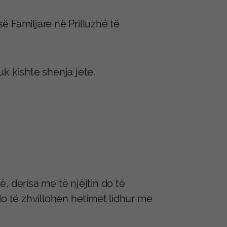
 Familjare në Prilluzhë të
k kishte shenja jete.
së, derisa me të njëjtin do të
do të zhvillohen hetimet lidhur me