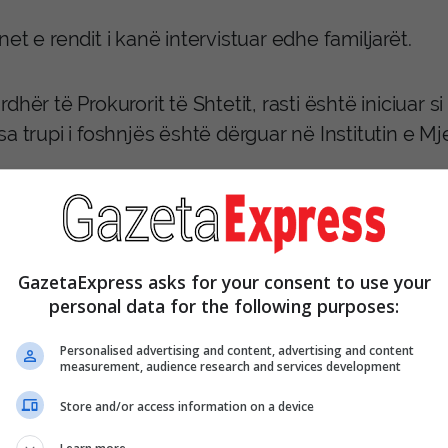
et e rendit i kanë intervistuar edhe familjarët.
dhër të Prokurorit të Shtetit, rasti është iniciuar s
a trupi i foshnjës është dërguar në Institutin e M
ku i vdekjes pritet të përcaktohet pas ekzaminime
GazetaExpress asks for your consent to use your
personal data for the following purposes:
Personalised advertising and content, advertising and content
measurement, audience research and services development
Store and/or access information on a device