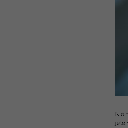
Një n
jetë 