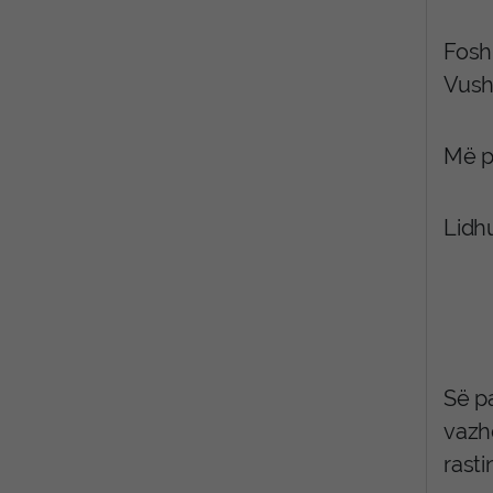
Fosh
Vusht
Më p
Lidh
Së pa
vazh
rasti