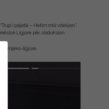
i “Trup i pajetë – Hetim mbi vdekjen”,
jekësisë Ligjore për obduksion.
ve mjeko-ligjore.