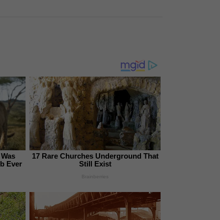
a Was
17 Rare Churches Underground That
b Ever
Still Exist
Brainberries