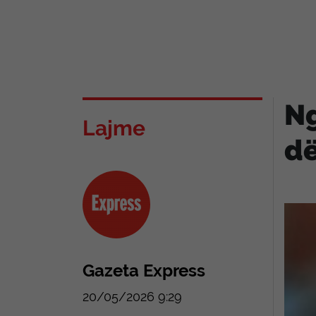
Ng
Lajme
dë
Gazeta Express
20/05/2026 9:29