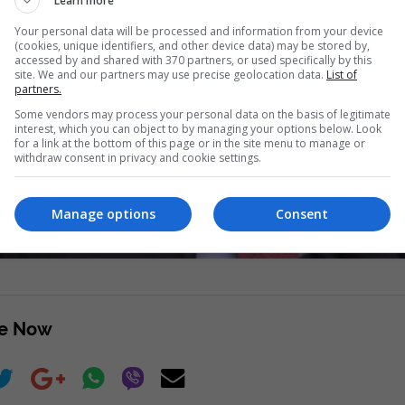
Learn more
Your personal data will be processed and information from your device
(cookies, unique identifiers, and other device data) may be stored by,
accessed by and shared with 370 partners, or used specifically by this
site. We and our partners may use precise geolocation data.
List of
partners.
Some vendors may process your personal data on the basis of legitimate
interest, which you can object to by managing your options below. Look
Më 10, 11 dhe 14 shtator deklara
for a link at the bottom of this page or in the site menu to manage or
withdraw consent in privacy and cookie settings.
çështjen e Thaçit për administr
Read more
Manage options
Consent
re Now