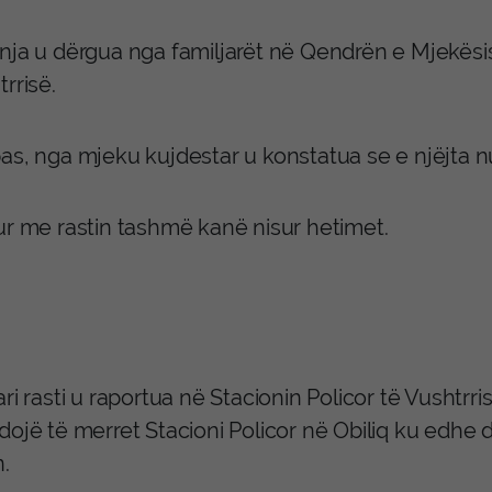
nja u dërgua nga familjarët në Qendrën e Mjekësisë
rrisë.
as, nga mjeku kujdestar u konstatua se e njëjta nu
ur me rastin tashmë kanë nisur hetimet.
ri rasti u raportua në Stacionin Policor të Vushtrri
dojë të merret Stacioni Policor në Obiliq ku edhe 
n.