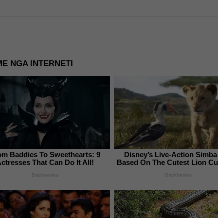
E NGA INTERNETI
om Baddies To Sweethearts: 9
Disney’s Live-Action Simb
ctresses That Can Do It All!
Based On The Cutest Lion Cu
Brainberries
Brainberries