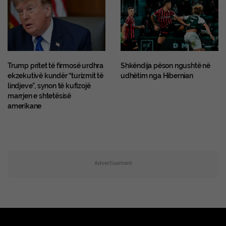
Trump pritet të firmosë urdhra
Shkëndija pëson ngushtë në
ekzekutivë kundër “turizmit të
udhëtim nga Hibernian
lindjeve”, synon të kufizojë
marrjen e shtetësisë
amerikane
Advertisement