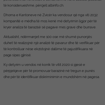
të konsiderueshme, përcjell albinfo.ch.
Dhoma e Kantoneve në Zvicër ka vendosur që nga viti 2032
kompanitë e mëdha të mos kenë më detyrimin ligjor për të
kryer analiza të barazisë së pagave mes grave dhe burrave.
Aktualisht, ndërmarrjet me 100 ose më shumë punonjës
duhet të realizojnë një analizë të pavarur dhe të verifikuar për
të kontrolluar nëse ekzistojnë dallime të pajustifikuara në
paga sipas gjinisë.
Ky detyrim u vendos në korrik të vitit 2020 si pjesë e
përpjekjeve për të promovuar barazinë në tregun e punës
dhe për të identifikuar diskriminimin e mundshëm në pagesa.