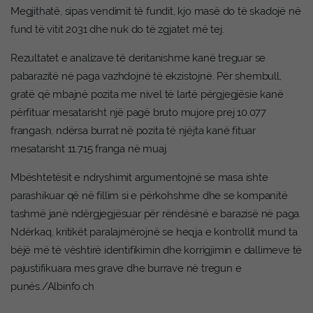
Megjithatë, sipas vendimit të fundit, kjo masë do të skadojë në
fund të vitit 2031 dhe nuk do të zgjatet më tej.
Rezultatet e analizave të deritanishme kanë treguar se
pabarazitë në paga vazhdojnë të ekzistojnë. Për shembull,
gratë që mbajnë pozita me nivel të lartë përgjegjësie kanë
përfituar mesatarisht një pagë bruto mujore prej 10.077
frangash, ndërsa burrat në pozita të njëjta kanë fituar
mesatarisht 11.715 franga në muaj.
Mbështetësit e ndryshimit argumentojnë se masa ishte
parashikuar që në fillim si e përkohshme dhe se kompanitë
tashmë janë ndërgjegjësuar për rëndësinë e barazisë në paga.
Ndërkaq, kritikët paralajmërojnë se heqja e kontrollit mund ta
bëjë më të vështirë identifikimin dhe korrigjimin e dallimeve të
pajustifikuara mes grave dhe burrave në tregun e
punës./Albinfo.ch