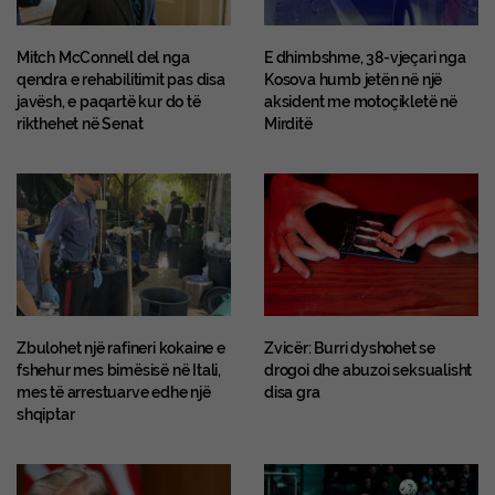
Mitch McConnell del nga
E dhimbshme, 38-vjeçari nga
qendra e rehabilitimit pas disa
Kosova humb jetën në një
javësh, e paqartë kur do të
aksident me motoçikletë në
rikthehet në Senat
Mirditë
Zbulohet një rafineri kokaine e
Zvicër: Burri dyshohet se
fshehur mes bimësisë në Itali,
drogoi dhe abuzoi seksualisht
mes të arrestuarve edhe një
disa gra
shqiptar