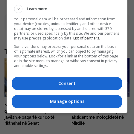
Learn more
Your personal data will be processed and information from
Advertisement
your device (cookies, unique identifiers, and other device
data) may be stored by, accessed by and shared with 370
partners, or used specifically by this site. We and our partners
may use precise geolocation data.
List of partners.
Some vendors may process your personal data on the basis
Të tjera nga rubrika
of legitimate interest, which you can object to by managing
your options below. Look for a link at the bottom of this page
or in the site menu to manage or withdraw consent in privacy
and cookie settings.
Consent
Manage options
Mitch McConnell del nga
E dhimbshme, 38-vjeçari nga
qendra e rehabilitimit pas disa
Kosova humb jetën në një
javësh, e paqartë kur do të
aksident me motoçikletë në
rikthehet në Senat
Mirditë