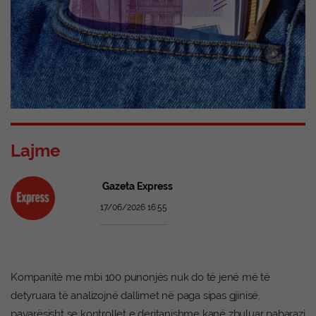
Lajme
Gazeta Express
17/06/2026 16:55
Kompanitë me mbi 100 punonjës nuk do të jenë më të
detyruara të analizojnë dallimet në paga sipas gjinisë,
pavarësisht se kontrollet e deritanishme kanë zbuluar pabarazi