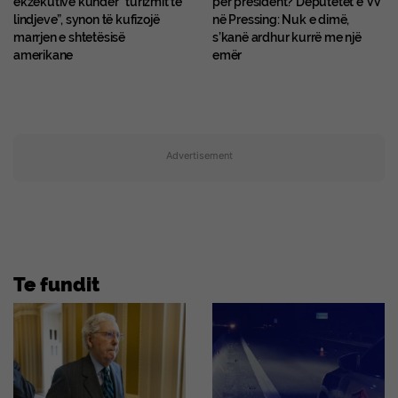
ekzekutivë kundër “turizmit të
për president? Deputetët e VV
lindjeve”, synon të kufizojë
në Pressing: Nuk e dimë,
marrjen e shtetësisë
s’kanë ardhur kurrë me një
amerikane
emër
Advertisement
Te fundit