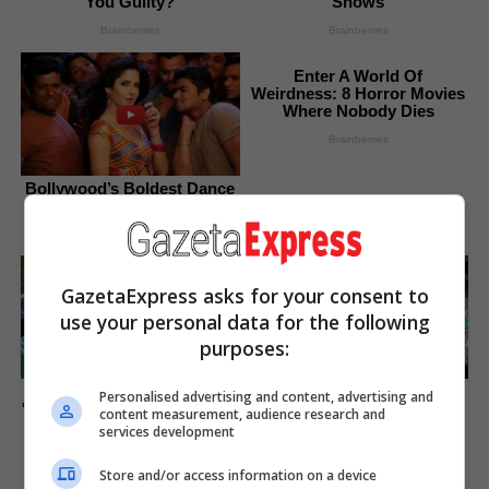
You Guilty?
Shows
Brainberries
Brainberries
Enter A World Of
Weirdness: 8 Horror Movies
Where Nobody Dies
Brainberries
Bollywood’s Boldest Dance
Scenes Still Trending
Brainberries
GazetaExpress asks for your consent to
use your personal data for the following
purposes:
Remember Them? These
See The Incredible Physical
Personalised advertising and content, advertising and
'90s Couples Defined An Era
Transformations Of These
content measurement, audience research and
—See The Complete List
Stars
services development
Brainberries
Brainberries
Store and/or access information on a device