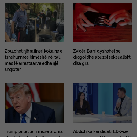
Zbulohet një rafineri kokaine e
Zvicër: Burri dyshohet se
fshehur mes bimësisë në Itali,
drogoi dhe abuzoi seksualisht
mes të arrestuarve edhe një
disa gra
shqiptar
Trump pritet të firmosë urdhra
Abdixhiku kandidat i LDK-së