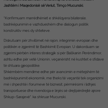
Jashtëm i Maqedonisë së Veriut, Timço Mucunski.
“Konfirmuam marrëdhëniet e shkëlqyera bilaterale,
bashkëpunimin e vazhdueshëm dhe dialogun politik
konstruktiv mes dy shteteve.
Diskutuam për zhvillimet në rajon, integrimin evropian dhe
politikën e zgjerimit të Bashkimit Evropian. U dakorduam se
zgjerimi përbën interes strategjik si për Ballkanin Perëndimor,
ashtu edhe për vetë Unionin, veçanërisht në kushtet e sfidave
të shtuara gjeopolitike.
Shkëmbëm mendime edhe për avancimin e mëtejshëm të
bashkëpunimit ekonomik, me theks të veçantë tek organizimi
më i shpeshtë i forumeve të biznesit, përmirësimi i lidhjes
transportuese dhe rivendosja e linjës së drejtpërdrejtë ajrore
Shkup–Sarajevë”. ka shkruar Mucunski.