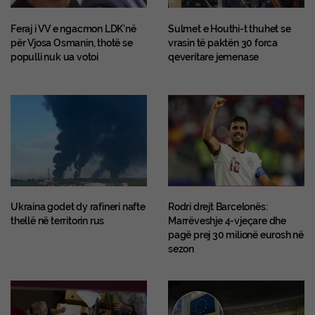
Feraj i VV e ngacmon LDK’në
Sulmet e Houthi-t thuhet se
për Vjosa Osmanin, thotë se
vrasin të paktën 30 forca
populli nuk ua votoi
qeveritare jemenase
Ukraina godet dy rafineri nafte
Rodri drejt Barcelonës:
thellë në territorin rus
Marrëveshje 4-vjeçare dhe
pagë prej 30 milionë eurosh në
sezon