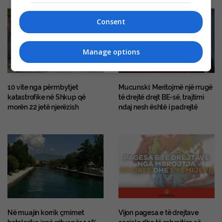
Consent
Manage options
10 vite nga përmbytjet
Mucunski: Meritojmë një rrugë
katastrofike në Shkup që
të drejtë drejt BE-së, trajtimi
morën 22 jetë njerëzish
ndaj nesh është i padrejtë
Në muajin korrik çmimet
Vijon pagesa e të drejtave