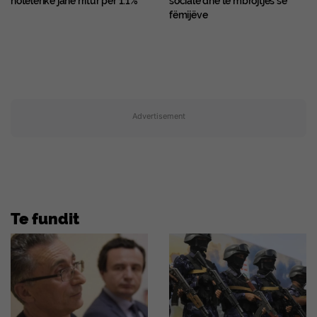
hotelerike janë rritur për 1.1%
sociale dhe të mbrojtjes së
fëmijëve
Advertisement
Te fundit