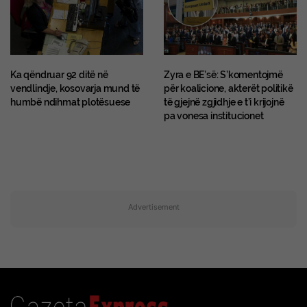
Ka qëndruar 92 ditë në
Zyra e BE’së: S’komentojmë
vendlindje, kosovarja mund të
për koalicione, akterët politikë
humbë ndihmat plotësuese
të gjejnë zgjidhje e t’i krijojnë
pa vonesa institucionet
Advertisement