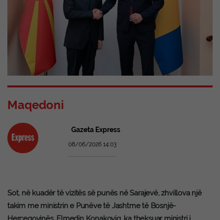
Maqedoni
Gazeta Express
08/06/2026 14:03
Sot, në kuadër të vizitës së punës në Sarajevë, zhvillova një
takim me ministrin e Punëve të Jashtme të Bosnjë-
Hercegovinës, Elmedin Konakoviq, ka theksuar ministri i