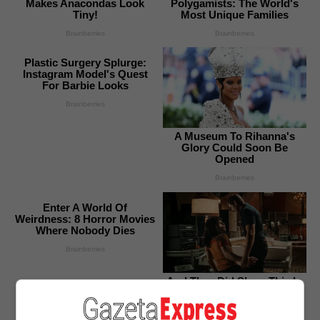
Makes Anacondas Look
Polygamists: The World's
Tiny!
Most Unique Families
Brainberries
Brainberries
Plastic Surgery Splurge:
Instagram Model's Quest
For Barbie Looks
Brainberries
A Museum To Rihanna's
Glory Could Soon Be
Opened
Brainberries
Enter A World Of
Weirdness: 8 Horror Movies
Where Nobody Dies
Brainberries
And They Did Show This In
Bohemian Rapsody!
Brainberries