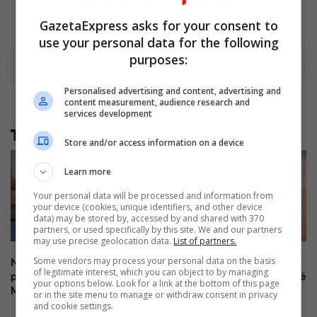
GazetaExpress asks for your consent to
use your personal data for the following
purposes:
Advertisement
Personalised advertising and content, advertising and
content measurement, audience research and
services development
Të tjera nga rubrika
Store and/or access information on a device
Learn more
Your personal data will be processed and information from
your device (cookies, unique identifiers, and other device
data) may be stored by, accessed by and shared with 370
partners, or used specifically by this site. We and our partners
may use precise geolocation data.
List of partners.
Some vendors may process your personal data on the basis
Në shtator pritet të ketë afro
Virusi i Nilit përhapet në Greqi,
of legitimate interest, which you can object to by managing
pesë mijë nxënës më pak në
dhjetëra të shtruar dhe gjashtë
your options below. Look for a link at the bottom of this page
Maqedoninë e Veriut
viktima
or in the site menu to manage or withdraw consent in privacy
and cookie settings.