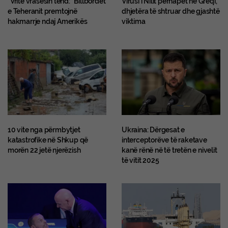
“Vrite vrasësin tënd:” Billbordet
Virusi i Nilit përhapet në Greqi,
e Teheranit premtojnë
dhjetëra të shtruar dhe gjashtë
hakmarrje ndaj Amerikës
viktima
10 vite nga përmbytjet
Ukraina: Dërgesat e
katastrofike në Shkup që
interceptorëve të raketave
morën 22 jetë njerëzish
kanë rënë në të tretën e nivelit
të vitit 2025