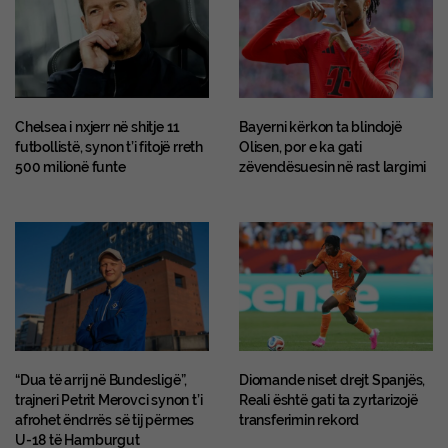
Chelsea i nxjerr në shitje 11
Bayerni kërkon ta blindojë
futbollistë, synon t’i fitojë rreth
Olisen, por e ka gati
500 milionë funte
zëvendësuesin në rast largimi
“Dua të arrij në Bundesligë”,
Diomande niset drejt Spanjës,
trajneri Petrit Merovci synon t’i
Reali është gati ta zyrtarizojë
afrohet ëndrrës së tij përmes
transferimin rekord
U-18 të Hamburgut