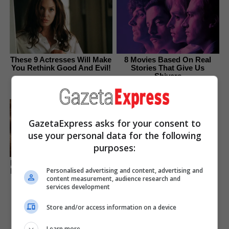
These 9 Actresses Will Make
8 Movies Based On Real
You Rethink Good And Evil!
Stories That Give Us
Shivers
Brainberries
Brainberries
Remember This Kick-Ass
Star? See His Shocking
GazetaExpress asks for your consent to
Transformation
use your personal data for the following
Brainberries
purposes:
How They Made Little Simba
Personalised advertising and content, advertising and
Look So Lifelike in 'The Lion
content measurement, audience research and
King'
services development
Brainberries
Store and/or access information on a device
Learn more