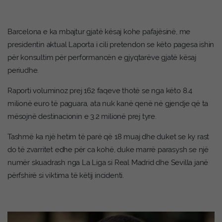
Barcelona e ka mbajtur gjatë kësaj kohe pafajësinë, me
presidentin aktual Laporta i cili pretendon se këto pagesa ishin
për konsultim për performancën e gjyqtarëve gjatë kësaj
periudhe.
Raporti voluminoz prej 162 faqeve thotë se nga këto 8.4
milionë euro të paguara, ata nuk kanë qenë në gjendje që ta
mësojnë destinacionin e 3.2 milionë prej tyre.
Tashmë ka një hetim të parë që 18 muaj dhe duket se ky rast
do të zvarritet edhe për ca kohë, duke marrë parasysh se një
numër skuadrash nga La Liga si Real Madrid dhe Sevilla janë
përfshirë si viktima të këtij incidenti.