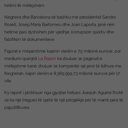
hetimi të mëtejshëm.
Negreira dhe Barcelona së bashku me presidentët Sandro
Rosell, Josep Maria Bartomeu dhe Joan Laporta, janë nën
hetime pasi dyshohen për vjedhje, korrupsion sportiv dhe
falsifikim të dokumenteve.
Figurat e mëparshme kapnin vlerën e 7.5 milionë eurove, por
mediumi spanjoll
La Razon
ka zbuluar se pagesat e
mëtejshme kanë zbuluar se kompanitë që janë të lidhura me
Negreiran, kapin vlerën e 8,389,599,73 milionë eurove për 17
vite.
Ky raport i plotësuar nga gjyqtari hetues Joaquin Aguirre thotë
se ka një tregues të qartë të një përpjekje për të marrë para të
pajustifikuara.