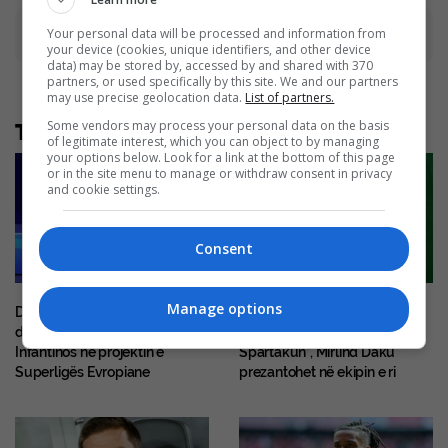
Your personal data will be processed and information from
Advertisement
your device (cookies, unique identifiers, and other device
data) may be stored by, accessed by and shared with 370
partners, or used specifically by this site. We and our partners
may use precise geolocation data.
List of partners.
Some vendors may process your personal data on the basis
Të tjera nga rubrika
of legitimate interest, which you can object to by managing
your options below. Look for a link at the bottom of this page
or in the site menu to manage or withdraw consent in privacy
and cookie settings.
Consent
Manage options
Dokumente të reja hedhin
“Mua më pëlqen të shënoj
dyshime mbi përfshirjen e
gola, tash këtë do ta bëj për
Infantinos në projektin e
Spartakun”, Mirlind Daku
Superligës Evropiane
prezantohet në ekipin e ri