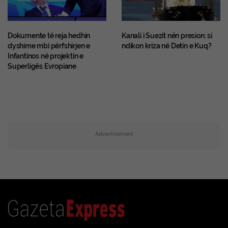
Dokumente të reja hedhin
Kanali i Suezit nën presion: si
dyshime mbi përfshirjen e
ndikon kriza në Detin e Kuq?
Infantinos në projektin e
Superligës Evropiane
Advertisement