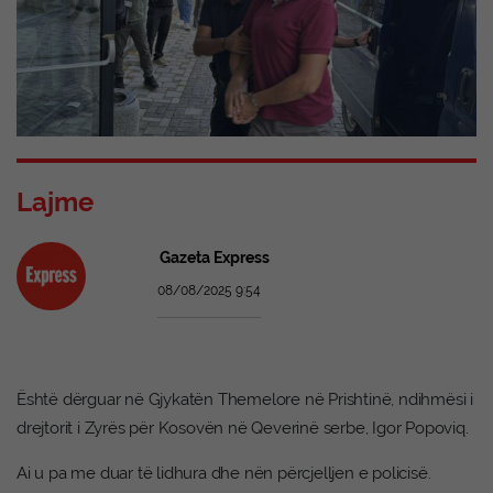
Lajme
Gazeta Express
08/08/2025 9:54
Është dërguar në Gjykatën Themelore në Prishtinë, ndihmësi i
drejtorit i Zyrës për Kosovën në Qeverinë serbe, Igor Popoviq.
Ai u pa me duar të lidhura dhe nën përcjelljen e policisë.