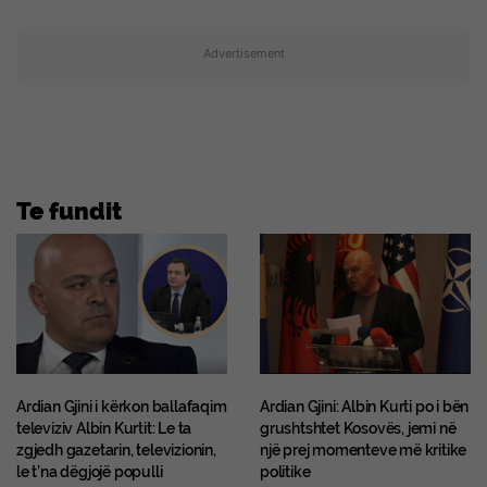
Advertisement
Te fundit
Ardian Gjini i kërkon ballafaqim
Ardian Gjini: Albin Kurti po i bën
televiziv Albin Kurtit: Le ta
grushtshtet Kosovës, jemi në
zgjedh gazetarin, televizionin,
një prej momenteve më kritike
le t’na dëgjojë populli
politike