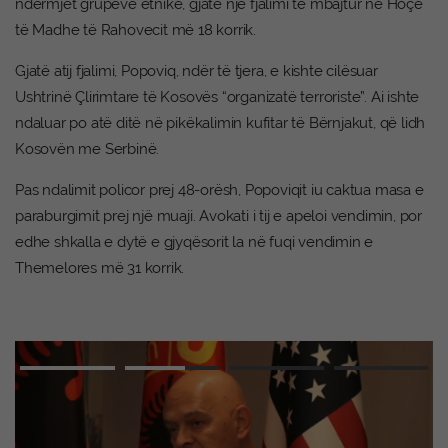
ndërmjet grupeve etnike, gjatë një fjalimi të mbajtur në Hoçë
të Madhe të Rahovecit më 18 korrik.
Gjatë atij fjalimi, Popoviq, ndër të tjera, e kishte cilësuar
Ushtrinë Çlirimtare të Kosovës “organizatë terroriste”. Ai ishte
ndaluar po atë ditë në pikëkalimin kufitar të Bërnjakut, që lidh
Kosovën me Serbinë.
Pas ndalimit policor prej 48-orësh, Popoviqit iu caktua masa e
paraburgimit prej një muaji. Avokati i tij e apeloi vendimin, por
edhe shkalla e dytë e gjyqësorit la në fuqi vendimin e
Themelores më 31 korrik.