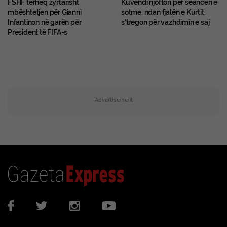
FSHF tërheq zyrtarisht
Kuvendi njofton për seancën e
mbështetjen për Gianni
sotme, ndan fjalën e Kurtit,
Infantinon në garën për
s’tregon për vazhdimin e saj
President të FIFA-s
Advertisement