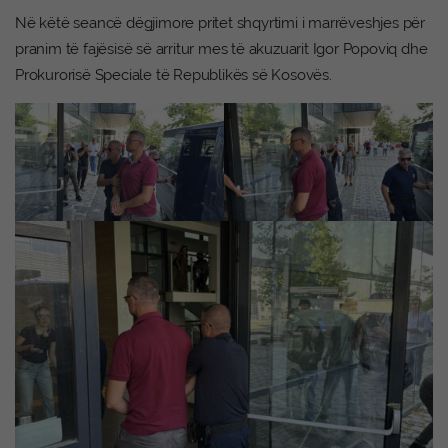
Në këtë seancë dëgjimore pritet shqyrtimi i marrëveshjes për
pranim të fajësisë së arritur mes të akuzuarit Igor Popoviq dhe
Prokurorisë Speciale të Republikës së Kosovës.