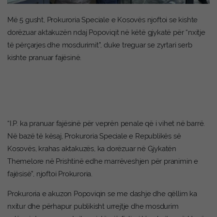
Më 5 gusht, Prokuroria Speciale e Kosovës njoftoi se kishte
dorëzuar aktakuzën ndaj Popoviqit në këtë gjykatë për “nxitje
të përçarjes dhe mosdurimit”, duke treguar se zyrtari serb
kishte pranuar fajësinë.
“I.P. ka pranuar fajësinë për veprën penale që i vihet në barrë.
Në bazë të kësaj, Prokuroria Speciale e Republikës së
Kosovës, krahas aktakuzës, ka dorëzuar në Gjykatën
Themelore në Prishtinë edhe marrëveshjen për pranimin e
fajësisë”, njoftoi Prokuroria.
Prokuroria e akuzon Popoviqin se me dashje dhe qëllim ka
nxitur dhe përhapur publikisht urrejtje dhe mosdurim