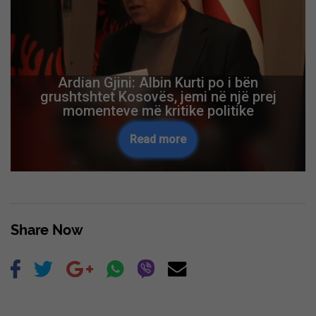
Ardian Gjini: Albin Kurti po i bën
grushtshtet Kosovës, jemi në një prej
momenteve më kritike politike
Read more
Share Now