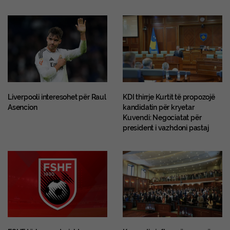
Liverpooli interesohet për Raul
KDI thirrje Kurtit të propozojë
Asencion
kandidatin për kryetar
Kuvendi: Negociatat për
president i vazhdoni pastaj