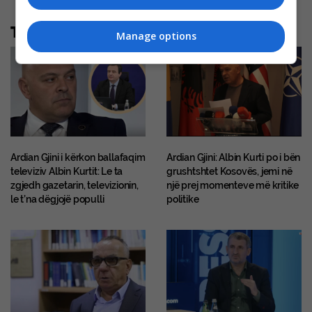
Të tjera nga rubrika
Manage options
Ardian Gjini i kërkon ballafaqim
Ardian Gjini: Albin Kurti po i bën
televiziv Albin Kurtit: Le ta
grushtshtet Kosovës, jemi në
zgjedh gazetarin, televizionin,
një prej momenteve më kritike
le t’na dëgjojë populli
politike