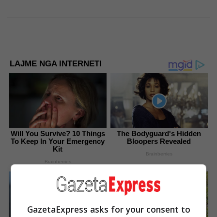
LAJME NGA INTERNETI
Will You Survive? 10 Things
The Bodyguard's Hidden
To Keep In Your Emergency
Bloopers Revealed
Kit
Brainberries
Brainberries
GazetaExpress asks for your consent to