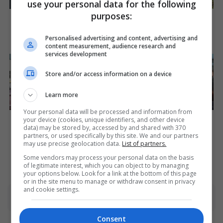
use your personal data for the following
purposes:
Olena Zelenska's Life
The Monster Snake That
Changed Overnight
Makes Anacondas Look
Tiny!
Brainberries
Personalised advertising and content, advertising and
Brainberries
content measurement, audience research and
services development
Store and/or access information on a device
Learn more
Your personal data will be processed and information from
The Best Tarantino Movie
Unleashing Her Passion:
your device (cookies, unique identifiers, and other device
Yet
Demi Moore's 8 Sultriest
data) may be stored by, accessed by and shared with 370
Movie Roles!
partners, or used specifically by this site. We and our partners
Brainberries
may use precise geolocation data.
List of partners.
Brainberries
Some vendors may process your personal data on the basis
of legitimate interest, which you can object to by managing
your options below. Look for a link at the bottom of this page
or in the site menu to manage or withdraw consent in privacy
and cookie settings.
Advertisement
Consent