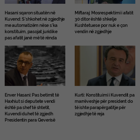
Hasani sqaron situatën në
Miftaraj: Mosrespektimi i afatit
Kuvend: S’shkohet në zgjedhje
30 ditor është shkelje
me automatizëm nëse s’ka
Kushtetuese por nuk e çon
konstituim, pasojat juridike
vendin në zgjedhje
pas afatit janë më të rënda
Enver Hasani: Pas betimit të
Kurti: Konstituimi i Kuvendit pa
Haxhiut si deputete vendi
marrëveshje për president do
është pa shef të shtetit,
të ishte parapërgatitje për
Kuvendi duhet të zgjedh
zgjedhje të reja
Presidentin para Qeverisë