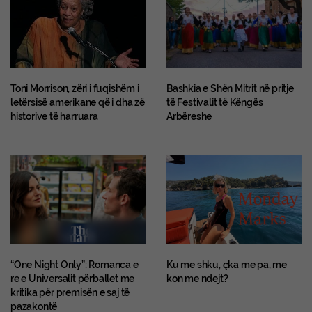
Toni Morrison, zëri i fuqishëm i
Bashkia e Shën Mitrit në pritje
letërsisë amerikane që i dha zë
të Festivalit të Këngës
historive të harruara
Arbëreshe
“One Night Only”: Romanca e
Ku me shku, çka me pa, me
re e Universalit përballet me
kon me ndejt?
kritika për premisën e saj të
pazakontë