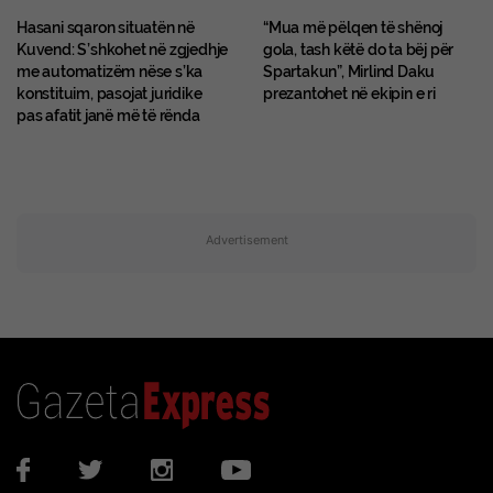
Hasani sqaron situatën në
“Mua më pëlqen të shënoj
Kuvend: S’shkohet në zgjedhje
gola, tash këtë do ta bëj për
me automatizëm nëse s’ka
Spartakun”, Mirlind Daku
konstituim, pasojat juridike
prezantohet në ekipin e ri
pas afatit janë më të rënda
Advertisement