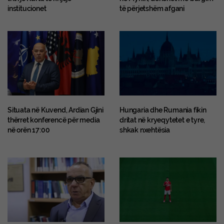
institucionet
të përjetshëm afgani
Situata në Kuvend, Ardian Gjini
Hungaria dhe Rumania fikin
thërret konferencë për media
dritat në kryeqytetet e tyre,
në orën 17:00
shkak nxehtësia