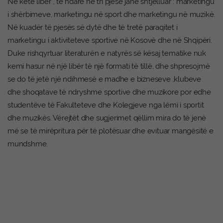
Në këtë libër , të ndarë në tri pjesë janë shtjelluar : marketingu
i shërbimeve, marketingu në sport dhe marketingu në muzikë.
Në kuadër të pjesës së dytë dhe të tretë paraqitet i
marketingu i aktiviteteve sportive në Kosovë dhe në Shqipëri.
Duke rishqyrtuar literaturën e natyrës së kësaj tematike nuk
kemi hasur në një libër të një formati të tillë, dhe shpresojmë
se do të jetë një ndihmesë e madhe e bizneseve ,klubeve
dhe shoqatave të ndryshme sportive dhe muzikore por edhe
studentëve të Fakulteteve dhe Kolegjeve nga lëmi i sportit
dhe muzikës. Vërejtët dhe sugjerimet qëllim mira do të jenë
më se të mirëpritura për të plotësuar dhe evituar mangësitë e
mundshme.