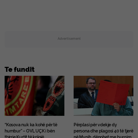
Advertisement
Te fundit
“Kosova nuk ka kohë për të
Përplasi për vdekje dy
humbur” – OVL UÇK i bën
persona dhe plagosi 40 të tjerë
thirrje Kurtit të krijojë
në Mynih, dënohet me burgim