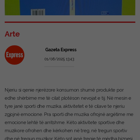
Arte
Gazeta Express
01/08/2025 13:43
Njeriu si qenie njerëzore konsumon shumë produkte por
edhe shërbime me të cilat plotëson nevojat e tij. Në mesin e
tyre janë sporti dhe muzika, aktivitetet e të cilave te njeriu
zgjojnë emocione. Pra sporti dhe muzika ofrojnë argëtime me
emocione lehtë të arritshme. Këto aktivitete sportive dhe
muzikore ofrohen dhe kërkohen në treg, në tregun sportiv
dhe në tregun muzikor. Këto sot janë tregje të mëdha biznesi