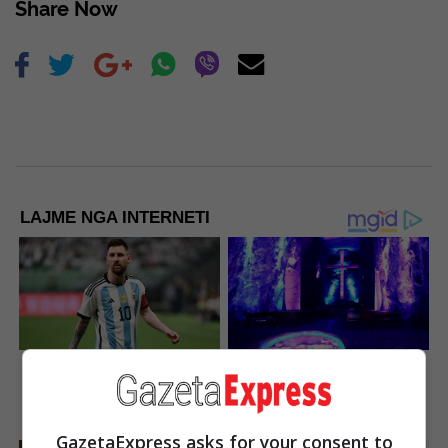
Share Now
LAJME NGA INTERNETI
10 World Cup 2026 Facts
17 Astonishingly Beautiful
Every Football Fan Should
Cave Churches
Know
Brainberries
Brainberries
GazetaExpress asks for your consent to