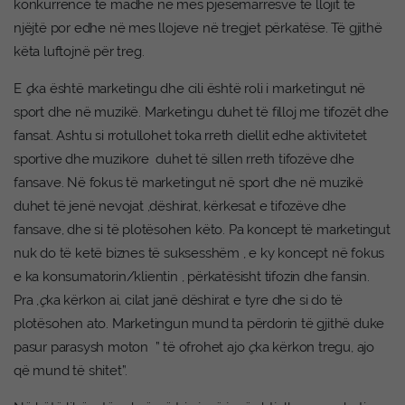
konkurrencë të madhe në mes pjesëmarrësve të llojit të
njëjtë por edhe në mes llojeve në tregjet përkatëse. Të gjithë
këta luftojnë për treg.
E
ç
ka është marketingu dhe cili është roli i marketingut në
sport dhe në muzikë. Marketingu duhet të filloj me tifozët dhe
fansat. Ashtu si rrotullohet toka rreth diellit edhe aktivitetet
sportive dhe muzikore duhet të sillen rreth tifozëve dhe
fansave. Në fokus të marketingut në sport dhe në muzikë
duhet të jenë nevojat ,dëshirat, kërkesat e tifozëve dhe
fansave, dhe si të plotësohen këto. Pa koncept të marketingut
nuk do të ketë biznes të suksesshëm , e ky koncept në fokus
e ka konsumatorin/klientin , përkatësisht tifozin dhe fansin.
Pra ,
ç
ka kërkon ai, cilat janë dëshirat e tyre dhe si do të
plotësohen ato. Marketingun mund ta përdorin të gjithë duke
pasur parasysh moton ” të ofrohet ajo
ç
ka kërkon tregu, ajo
që mund të shitet”.