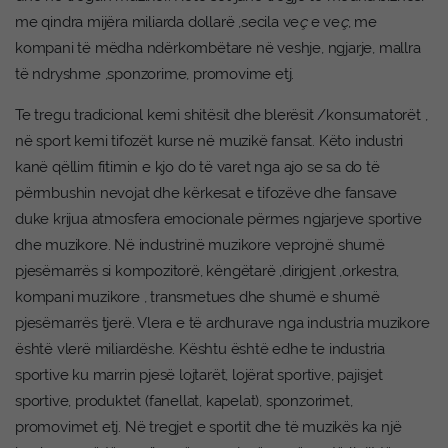
me qindra mijëra miliarda dollarë ,secila ve
ç
e ve
ç
, me
kompani të mëdha ndërkombëtare në veshje, ngjarje, mallra
të ndryshme ,sponzorime, promovime etj.
Te tregu tradicional kemi shitësit dhe blerësit /konsumatorët ,
në sport kemi tifozët kurse në muzikë fansat. Këto industri
kanë qëllim fitimin e kjo do të varet nga ajo se sa do të
përmbushin nevojat dhe kërkesat e tifozëve dhe fansave
duke krijua atmosfera emocionale përmes ngjarjeve sportive
dhe muzikore. Në industrinë muzikore veprojnë shumë
pjesëmarrës si kompozitorë, këngëtarë ,dirigjent ,orkestra,
kompani muzikore , transmetues dhe shumë e shumë
pjesëmarrës tjerë. Vlera e të ardhurave nga industria muzikore
është vlerë miliardëshe. Kështu është edhe te industria
sportive ku marrin pjesë lojtarët, lojërat sportive, pajisjet
sportive, produktet (fanellat, kapelat), sponzorimet,
promovimet etj. Në tregjet e sportit dhe të muzikës ka një