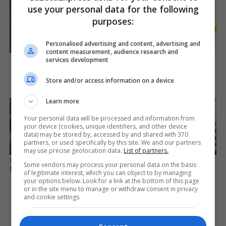
use your personal data for the following
purposes:
Personalised advertising and content, advertising and
content measurement, audience research and
The Rarest And Most
Watch The Most
services development
Valuable Card In The Whole
Jaw‑Dropping Figure
World
Skating Moments
Store and/or access information on a device
Brainberries
Brainberries
Learn more
Your personal data will be processed and information from
your device (cookies, unique identifiers, and other device
data) may be stored by, accessed by and shared with 370
partners, or used specifically by this site. We and our partners
may use precise geolocation data.
List of partners.
How They Made Little Simba
Why Did He Leave At The
Some vendors may process your personal data on the basis
Look So Lifelike in 'The Lion
Peak Of This Show's Run?
of legitimate interest, which you can object to by managing
King'
your options below. Look for a link at the bottom of this page
Brainberries
or in the site menu to manage or withdraw consent in privacy
Brainberries
and cookie settings.