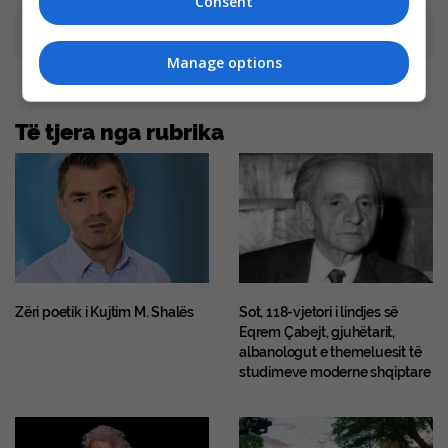
Consent
Advertisement
Manage options
Të tjera nga rubrika
Zëri poetik i Kujtim M. Shalës
Sot, 118-vjetori i lindjes së
Eqrem Çabejt, gjuhëtarit,
albanologut e themeluesit të
studimeve moderne shqiptare