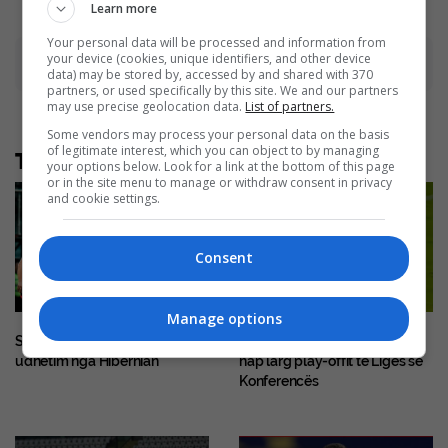
Learn more
Your personal data will be processed and information from
your device (cookies, unique identifiers, and other device
Advertisement
data) may be stored by, accessed by and shared with 370
partners, or used specifically by this site. We and our partners
may use precise geolocation data.
List of partners.
Some vendors may process your personal data on the basis
of legitimate interest, which you can object to by managing
Të tjera nga rubrika
your options below. Look for a link at the bottom of this page
or in the site menu to manage or withdraw consent in privacy
and cookie settings.
Consent
Manage options
Shkëndija pëson ngushtë në
Drita e “shkel” Tre Fiorin, një
udhëtim nga Hibernian
hap larg play-offit të Ligës së
Konferencës