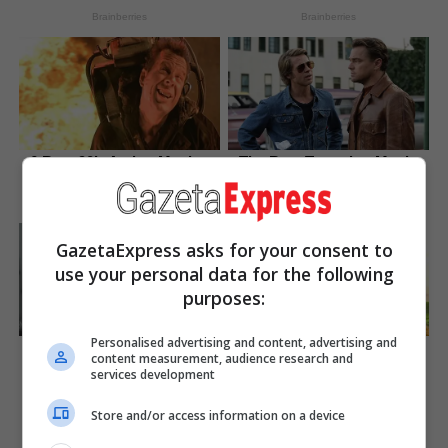
Brainberries
Brainberries
6 Best 90’s Action Movies
The Best Tarantino Movie
From Your Childhood
Yet
Brainberries
Brainberries
GazetaExpress asks for your consent to
use your personal data for the following
purposes:
Personalised advertising and content, advertising and
She Spends Millions To
Did You Notice How Natural
content measurement, audience research and
Transform Herself Into A
Simba’s Movements Looked
services development
Barbie Doll!
In The Movie?
Brainberries
Brainberries
Store and/or access information on a device