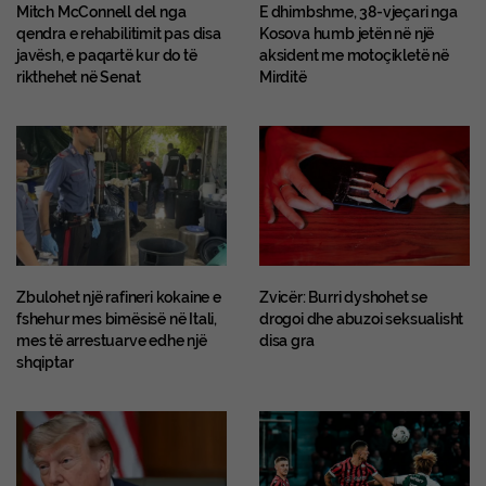
Mitch McConnell del nga
E dhimbshme, 38-vjeçari nga
qendra e rehabilitimit pas disa
Kosova humb jetën në një
javësh, e paqartë kur do të
aksident me motoçikletë në
rikthehet në Senat
Mirditë
Zbulohet një rafineri kokaine e
Zvicër: Burri dyshohet se
fshehur mes bimësisë në Itali,
drogoi dhe abuzoi seksualisht
mes të arrestuarve edhe një
disa gra
shqiptar