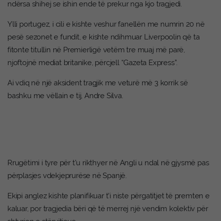
ndërsa shihej se ishin ende të prekur nga kjo tragjedi.
Ylli portugez, i cili e kishte veshur fanellën me numrin 20 në
pesë sezonet e fundit, e kishte ndihmuar Liverpoolin që ta
fitonte titullin në Premierligë vetëm tre muaj më parë,
njoftojnë mediat britanike, përcjell “Gazeta Express”.
Ai vdiq në një aksident tragjik me veturë më 3 korrik së
bashku me vëllain e tij, Andre Silva.
Rrugëtimi i tyre për t’u rikthyer në Angli u ndal në gjysmë pas
përplasjes vdekjeprurëse në Spanjë.
Ekipi anglez kishte planifikuar t’i niste përgatitjet të premten e
kaluar, por tragjedia bëri që të merrej një vendim kolektiv për