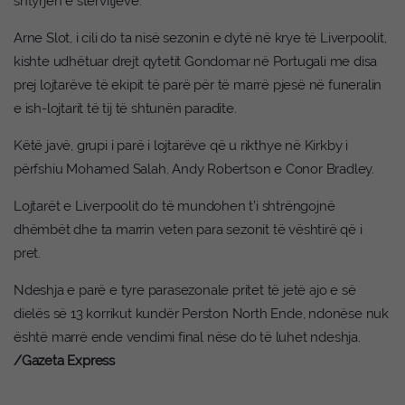
shtyrjen e stërvitjeve.
Arne Slot, i cili do ta nisë sezonin e dytë në krye të Liverpoolit,
kishte udhëtuar drejt qytetit Gondomar në Portugali me disa
prej lojtarëve të ekipit të parë për të marrë pjesë në funeralin
e ish-lojtarit të tij të shtunën paradite.
Këtë javë, grupi i parë i lojtarëve që u rikthye në Kirkby i
përfshiu Mohamed Salah, Andy Robertson e Conor Bradley.
Lojtarët e Liverpoolit do të mundohen t’i shtrëngojnë
dhëmbët dhe ta marrin veten para sezonit të vështirë që i
pret.
Ndeshja e parë e tyre parasezonale pritet të jetë ajo e së
dielës së 13 korrikut kundër Perston North Ende, ndonëse nuk
është marrë ende vendimi final nëse do të luhet ndeshja.
/Gazeta Express