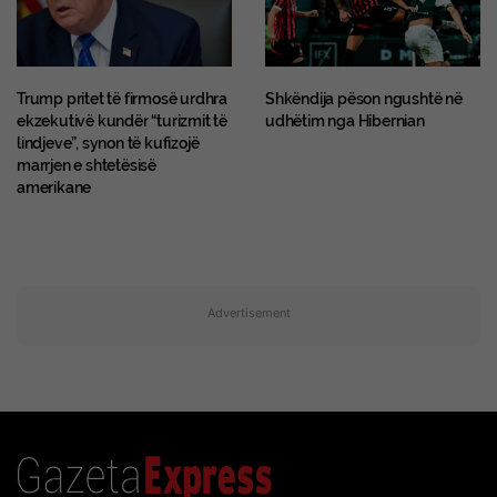
Trump pritet të firmosë urdhra
Shkëndija pëson ngushtë në
ekzekutivë kundër “turizmit të
udhëtim nga Hibernian
lindjeve”, synon të kufizojë
marrjen e shtetësisë
amerikane
Advertisement