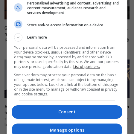
Personalised advertising and content, advertising and
content measurement, audience research and
services development
Store and/or access information on a device
Gjini nuk e përjashton rrugën si
Gjini: Sipas informatave të mia
mjet për t’iu kundërvënë Albin
Kurti s’do të thërras seancë
Learn more
Kurtit
deri në shtator, nëse LDK është
pjesë e kësaj më vjen keq
Your personal data will be processed and information from
your device (cookies, unique identifiers, and other device
data) may be stored by, accessed by and shared with 370
partners, or used specifically by this site. We and our partners
may use precise geolocation data.
List of partners.
Some vendors may process your personal data on the basis
of legitimate interest, which you can object to by managing
your options below. Look for a link at the bottom of this page
or in the site menu to manage or withdraw consent in privacy
and cookie settings.
Ardian Gjini i kërkon ballafaqim
Ardian Gjini: Albin Kurti po i bën
Consent
televiziv Albin Kurtit: Le ta
grushtshtet Kosovës, jemi në
zgjedh gazetarin, televizionin,
një prej momenteve më kritike
le t’na dëgjojë populli
politike
Manage options