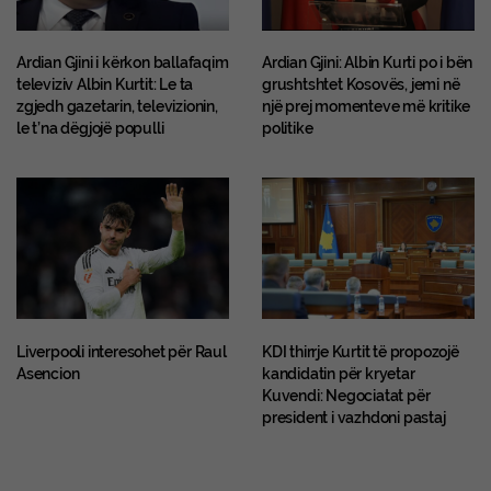
Ardian Gjini i kërkon ballafaqim
Ardian Gjini: Albin Kurti po i bën
televiziv Albin Kurtit: Le ta
grushtshtet Kosovës, jemi në
zgjedh gazetarin, televizionin,
një prej momenteve më kritike
le t’na dëgjojë populli
politike
Liverpooli interesohet për Raul
KDI thirrje Kurtit të propozojë
Asencion
kandidatin për kryetar
Kuvendi: Negociatat për
president i vazhdoni pastaj