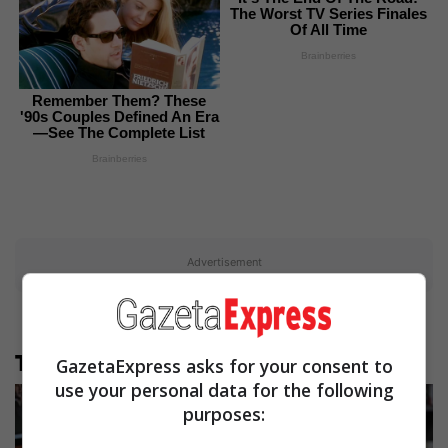
The Worst TV Series Finales
Of All Time
Brainberries
Remember Them? These
'90s Couples Defined An Era
—See The Complete List
Brainberries
Advertisement
Të tjera nga rubrika
GazetaExpress asks for your consent to
use your personal data for the following
purposes: