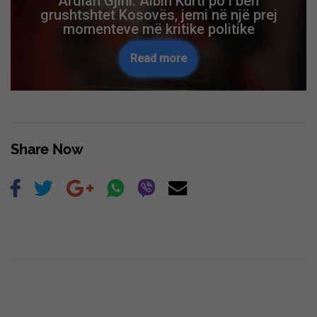
Gjini nuk e përjashton rrugën si mjet për
t’iu kundërvënë Albin Kurtit
Read more
Share Now