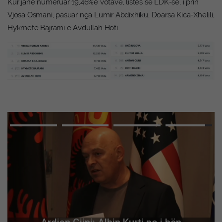
Kur janë numëruar 19,46%e votave, listës së LDK-së, i prin
Vjosa Osmani, pasuar nga Lumir Abdixhiku, Doarsa Kica-Xhelili,
Hykmete Bajrami e Avdullah Hoti.