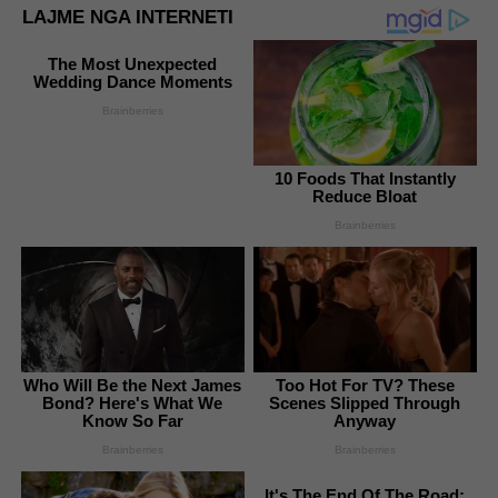
LAJME NGA INTERNETI
The Most Unexpected
Wedding Dance Moments
Brainberries
10 Foods That Instantly
Reduce Bloat
Brainberries
Who Will Be the Next James
Too Hot For TV? These
Bond? Here's What We
Scenes Slipped Through
Know So Far
Anyway
Brainberries
Brainberries
It's The End Of The Road: