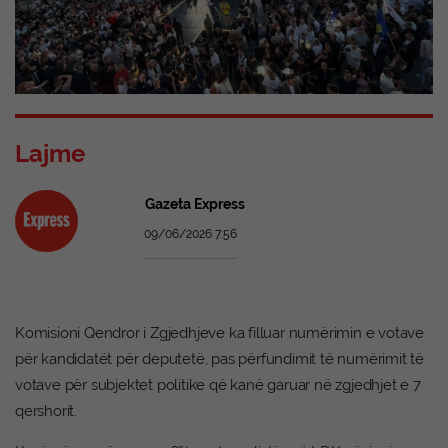
Lajme
Gazeta Express
09/06/2026 7:56
Komisioni Qendror i Zgjedhjeve ka filluar numërimin e votave
për kandidatët për deputetë, pas përfundimit të numërimit të
votave për subjektet politike që kanë garuar në zgjedhjet e 7
qershorit.