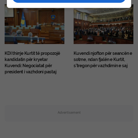
KDI thirrje Kurtit të propozojë
Kuvendi njofton për seancën e
kandidatin për kryetar
sotme, ndan fjalën e Kurtit,
Kuvendi: Negociatat për
s’tregon për vazhdimin e saj
president i vazhdoni pastaj
Advertisement