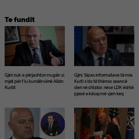
Te fundit
Gjini nuk e përjashton rrugën si
Gjini: Sipas informatave të mia
mjet për t’iu kundërvënë Albin
Kurti s’do të thërras seancë
Kurtit
deri në shtator, nëse LDK është
pjesë e kësaj më vjen keq