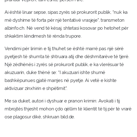
Ai është liruar sepse, sipas zyrës së prokurorit publik, “nuk ka
më dyshime të forta për një tentativë vrasjeje”, transmeton
albinfo.ch. Në vend të kësaj, shtetasi kosovar po hetohet për
shkaktim lëndimesh të rënda trupore.
Vendimi për lirimin e tij thuhet se është marrë pas një sërë
pyetjesh të shumta të shtruara atij dhe dëshmitarëve të tjerë.
Një zëdhënës i zyrës së prokurorit publik, e ka vlerësuar të
akuzuarin, duke thënë se: “I akuzuari ishte shumë
bashkëpunues gjatë marrjes në pyetje. Ai vetë e kishte
aktivizuar zinxhirin e shpëtimit”.
Me sa duket, autori i dyshuar e pranon krimin: Avokati i tij
mbrojtës thjesht mohon çdo qëllim të klientit të tij për të vrarë
ose plagosur dikë, shkruan bild.de.