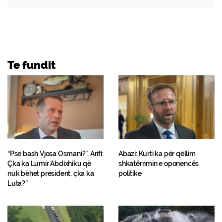
Te fundit
“Pse bash Vjosa Osmani?”, Arifi:
Abazi: Kurti ka për qëllim
Çka ka Lumir Abdixhiku që
shkatërrimin e oponencës
nuk bëhet president, çka ka
politike
Luta?”