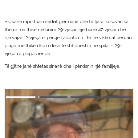
Siç kanë raportuar mediat gjermane dhe të tjera, kosovari ka
therur me thikë një burrë 29-vjeçar, një burrë 47-vjeçar dhe
një vajzë 12-vjeçare, përcjell albinfo.ch . Të tre viktimat pësuan
plagë me thikë dhe u desh të shtroheshin në spital – 29-
vjeçari u plagos rëndë.
Të gjithë janë shtetas sirianë dhe i përkisnin një familjeje.