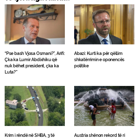
“Pse bash Vjosa Osmani?”, Arifi:
Abazi: Kurti ka për qëllim
Çka ka Lumir Abdixhiku që
shkatërrimin e oponencës
nuk bëhet president, çka ka
politike
Luta?”
Krim i rëndë në SHBA, 3 të
Austria shënon rekord të ri