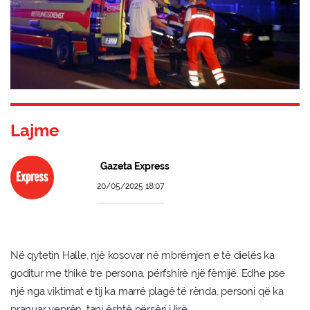
Lajme
Gazeta Express
20/05/2025 18:07
Në qytetin Halle, një kosovar në mbrëmjen e të dielës ka
goditur me thikë tre persona, përfshirë një fëmijë. Edhe pse
një nga viktimat e tij ka marrë plagë të rënda, personi që ka
pranuar veprën, tani është përsëri i lirë.