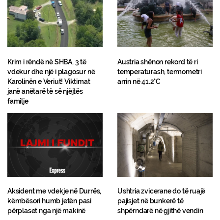
Krim i rëndë në SHBA, 3 të
Austria shënon rekord të ri
vdekur dhe një i plagosur në
temperaturash, termometri
Karolinën e Veriut! Viktimat
arrin në 41.2°C
janë anëtarë të së njëjtës
familje
Aksident me vdekje në Durrës,
Ushtria zvicerane do të ruajë
këmbësori humb jetën pasi
pajisjet në bunkerë të
përplaset nga një makinë
shpërndarë në gjithë vendin