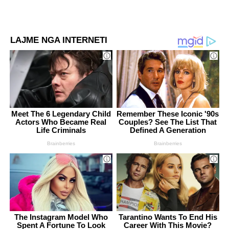
LAJME NGA INTERNETI
Meet The 6 Legendary Child
Remember These Iconic '90s
Actors Who Became Real
Couples? See The List That
Life Criminals
Defined A Generation
Brainberries
Brainberries
The Instagram Model Who
Tarantino Wants To End His
Spent A Fortune To Look
Career With This Movie?