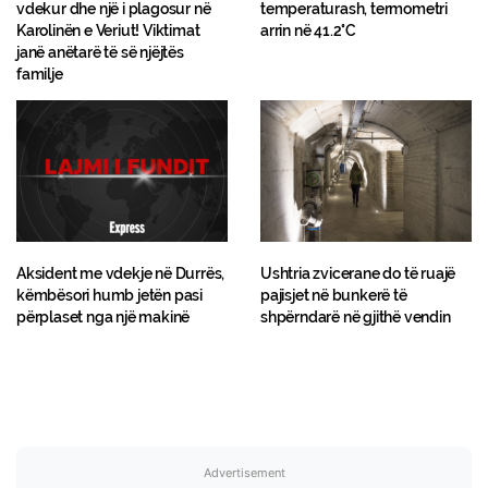
vdekur dhe një i plagosur në
temperaturash, termometri
Karolinën e Veriut! Viktimat
arrin në 41.2°C
janë anëtarë të së njëjtës
familje
Aksident me vdekje në Durrës,
Ushtria zvicerane do të ruajë
këmbësori humb jetën pasi
pajisjet në bunkerë të
përplaset nga një makinë
shpërndarë në gjithë vendin
Advertisement