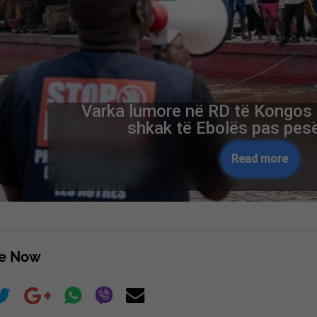
Varka lumore në RD të Kongos 
shkak të Ebolës pas pes
Read more
re Now