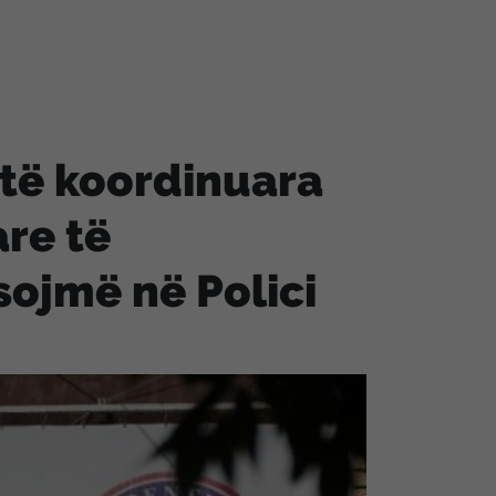
të koordinuara
are të
sojmë në Polici