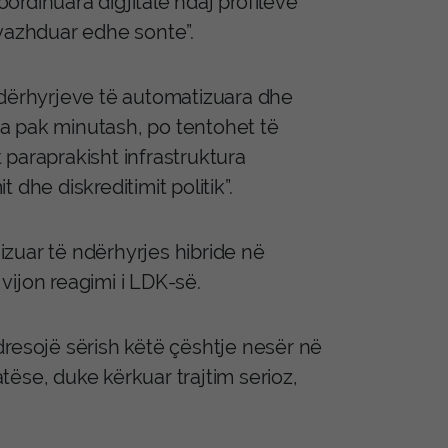
rdinuara digjitale ndaj profileve
 vazhduar edhe sonte”.
ndërhyrjeve të automatizuara dhe
nda pak minutash, po tentohet të
t paraprakisht infrastruktura
dhe diskreditimit politik”.
zuar të ndërhyrjes hibride në
ijon reagimi i LDK-së.
dresojë sërish këtë çështje nesër në
ëse, duke kërkuar trajtim serioz,