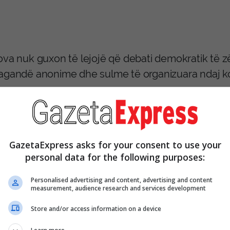
ova nuk guxon të lejojë që debati demokratik të 
agandë anonime dhe sulme të organizuara ndaj komu
jë, megjithatë, nuk do ta ndalë komunikimin tonë 
ilet e rreme. As propaganda. As frika nga bashkim
GazetaExpress asks for your consent to use your
mi.
personal data for the following purposes:
Personalised advertising and content, advertising and content
measurement, audience research and services development
Store and/or access information on a device