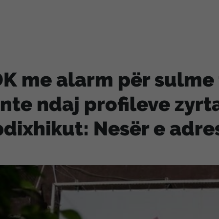
K me alarm për sulme 
nte ndaj profileve zyrt
dixhikut: Nesër e adre