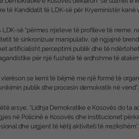
ja Demokratike e Kosovës deklaron “se sulmet e koo
are të Kandidatit të LDK-së për Kryeministër kanë
s LDK-së “përmes rrjeteve të profileve të rreme, 
itetit të sinkronizuar manipulativ, që ngjajnë bre
het artificialisht perceptimi publik dhe të ndërtohe
gandistike për një fushatë të ardhshme të atakimit 
 vlerëson se kemi të bëjmë me një formë të organi
nikimin publik dhe procesin demokratik në vend”, v
këtë arsye, “Lidhja Demokratike e Kosovës do ta a
jes në Policinë e Kosovës dhe institucionet përkat
sional dhe urgjent të këtij aktiviteti të rrezikshëm”.