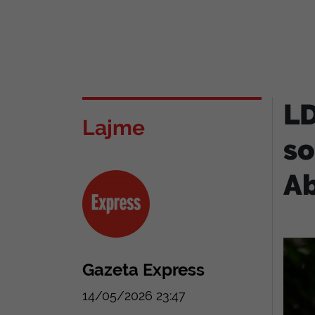
LD
Lajme
so
Ab
Gazeta Express
14/05/2026 23:47