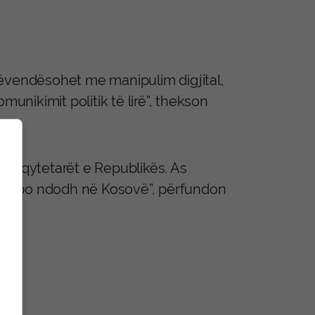
zëvendësohet me manipulim digjital,
nikimit politik të lirë”, thekson
me qytetarët e Republikës. As
i që po ndodh në Kosovë”, përfundon