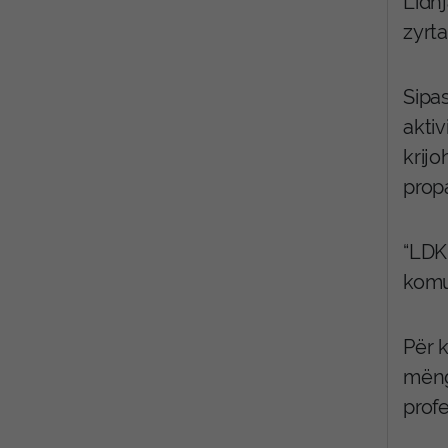
Lidh
zyrt
Sipa
aktiv
krijo
propa
“LDK
komu
Për 
mëng
profe