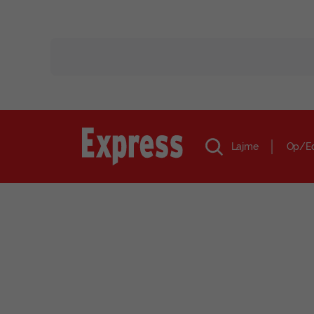
Lajme
Op/E