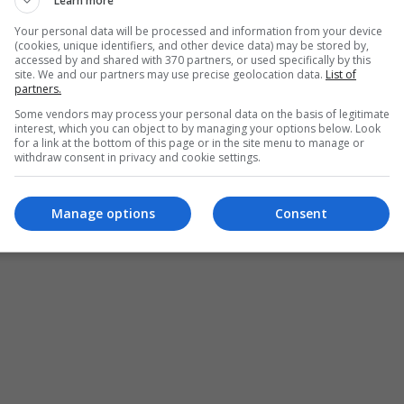
Learn more
Your personal data will be processed and information from your device
(cookies, unique identifiers, and other device data) may be stored by,
accessed by and shared with 370 partners, or used specifically by this
site. We and our partners may use precise geolocation data.
List of
partners.
Some vendors may process your personal data on the basis of legitimate
interest, which you can object to by managing your options below. Look
for a link at the bottom of this page or in the site menu to manage or
withdraw consent in privacy and cookie settings.
Manage options
Consent