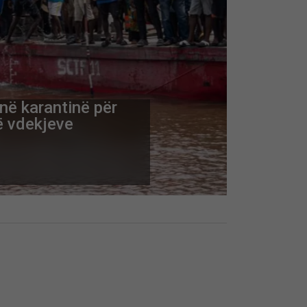
në karantinë për
ë vdekjeve