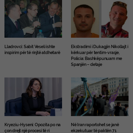
Lladrovci: Sabit Veseli ishte
Ekstradimi i Dukagjin Nikollajt i
inspirim për të rinjtë atdhetarë
kërkuar për tentim-vrasje,
Policia: Bashkëpunuam me
Spanjën – detaje
Kryeziu-Hyseni: Opozita po na
Në Iran raportohet se janë
çon drejt një procesi të ri
ekzekutuar të paktën 71