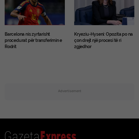
Barcelona nis zyrtarisht
Kryeziu-Hyseni: Opozita po na
procedurat për transferimin e
çon drejt një procesi të ri
Rodrit
zgjedhor
Advertisement