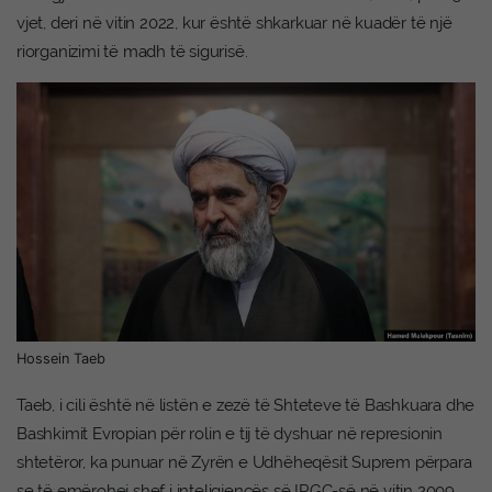
vjet, deri në vitin 2022, kur është shkarkuar në kuadër të një
riorganizimi të madh të sigurisë.
Hossein Taeb
Taeb, i cili është në listën e zezë të Shteteve të Bashkuara dhe
Bashkimit Evropian për rolin e tij të dyshuar në represionin
shtetëror, ka punuar në Zyrën e Udhëheqësit Suprem përpara
se të emërohej shef i inteligjencës së IRGC-së në vitin 2009.