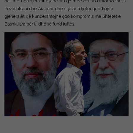
dallime: nga njëra anë janë ata që mbështesin diplomacinë, si
Pezeshkiani dhe Araqchi, dhe nga ana tjetër qëndrojnë
gjeneralët që kundërshtojnë çdo kompromis me Shtetet e
Bashkuara për t’i dhënë fund luftës.