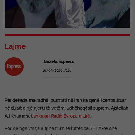
Lajme
Gazeta Express
16/05/2026 15:28
Për dekada me radhë, pushteti në Iran ka qenë i centralizuar
në duart e një njeriu të vetëm: udhëheqësit suprem, Ajatollah
Ali Khamenei,
shkruan Radio Evropa e Lirë.
Por, që nga vrasja e tij në fillim të luftës së SHBA-së dhe