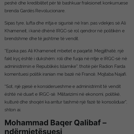
peshë dhe kredibilitet për të bashkuar fraksionet konkurruese
brenda Gardës Revolucionare.
Sipas tyre, lufta dhe rritja e sigurisë në Iran, pas vdekjes së Ali
Khameneit, i kanë dhënë IRGC-së rol qendror në politikën e
brendshme dhe të jashtme të vendit.
“Epoka pas Ali Khameneit mbetet e paqartë. Megjithatë, një
fakt kyç është i dukshëm: roli dhe fuqia në rritje e IRGC-së në
administrimin e Republikës Islamike”, thotë për Radion Farda
komentuesi politik iranian me bazë në Francë, Mojtaba Najafi.
“Sot, një pjesë e konsiderueshme e administrimit të vendit
është në duart e IRGC-së. Militarizimi në ekonomi, politikë,
kulturë dhe shoqëri ka arritur tashmë një fazë të konsoliduar”,
shton ai.
Mohammad Baqer Qalibaf –
ndërmjetësuesi