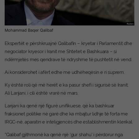
Mohammad Baqer Qalibaf
Ekspertët e përshkruajnë Qalibafin – kryetar i Parlamentit dhe
negociator kryesor i Iranit me Shtetet e Bashkuara – si
ndërmjetës mes qendrave të ndryshme të pushtetit në vend.
Ai konsiderohet i afërt edhe me udhëheqësin e ri suprem.
Ky është roli që më herët e ka pasur shefi i sigurisë së Iranit,
Ali Larijani, i cili është vrarë në mars.
Larijani ka qenë një figurë unifikuese, që ka bashkuar
fraksionet politike në garë dhe ka mbajtur lidhje të forta me
IRGC-në, aparatin e inteligjencës dhe establishmentin klerikal.
“Qalibaf gjithmonë ka qenë një ‘gur shahu’ i përdorur nga