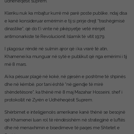
udhëheqësit suprem.
Kleriku nuk ka mbajtur kurrë më parë poste publike, ndaj disa
e kanë konsideruar emërimin e tij si prirje drejt “trashëgimisë
dinastike”, që do t’i vinte në pikëpyetje vetë rrënjët
antimonarkiste të Revolucionit Islamik të vitit 1979.
I plagosur rëndë në sulmin ajror që i ka vrarë të atin,
Khamenei ka munguar në sytë e publikut që nga emërimi i tij
më 8 mars.
Ai ka pësuar plagë në kokë, në pjesën e poshtme të shpinës
dhe në këmbë, por tani është “në gjendje të mirë
shëndetësore”, ka thënë më 8 maj Mazahar Hosseini, shef i
protokollit në Zyrën e Udhëheqësit Suprem.
Shërbimet e inteligjencës amerikane kanë thënë se besojnë
që Khamenei luan rol të rëndësishëm në strategjinë e luftës
dhe në menaxhimin e bisedimeve të paqes me Shtetet e