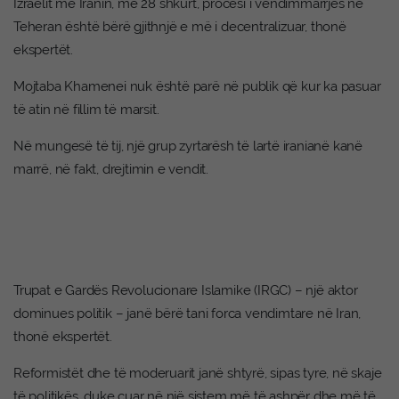
Izraelit me Iranin, më 28 shkurt, procesi i vendimmarrjes në
Teheran është bërë gjithnjë e më i decentralizuar, thonë
ekspertët.
Mojtaba Khamenei nuk është parë në publik që kur ka pasuar
të atin në fillim të marsit.
Në mungesë të tij, një grup zyrtarësh të lartë iranianë kanë
marrë, në fakt, drejtimin e vendit.
Trupat e Gardës Revolucionare Islamike (IRGC) – një aktor
dominues politik – janë bërë tani forca vendimtare në Iran,
thonë ekspertët.
Reformistët dhe të moderuarit janë shtyrë, sipas tyre, në skaje
të politikës, duke çuar në një sistem më të ashpër dhe më të