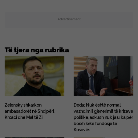
Advertisement
Të tjera nga rubrika
Zelensky shkarkon
Deda: Nuk është normal
ambasadorët në Shqipëri,
vazhdimi i gjenerimit të krizave
Kroaci dhe Mal të Zi
politike, askush nuk ja u ka për
borxh këtë fundosje të
Kosovës