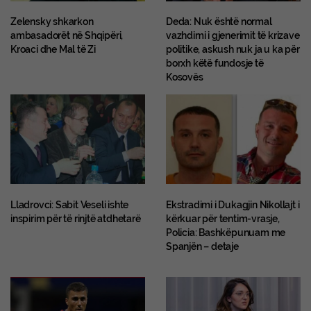
Zelensky shkarkon
Deda: Nuk është normal
ambasadorët në Shqipëri,
vazhdimi i gjenerimit të krizave
Kroaci dhe Mal të Zi
politike, askush nuk ja u ka për
borxh këtë fundosje të
Kosovës
Lladrovci: Sabit Veseli ishte
Ekstradimi i Dukagjin Nikollajt i
inspirim për të rinjtë atdhetarë
kërkuar për tentim-vrasje,
Policia: Bashkëpunuam me
Spanjën – detaje