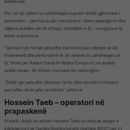
Bashkuara.
Por, në një sistem ku udhëheqësi suprem është gjithmonë i
pranishëm – përmes audio-mesazheve, video-paraqitjeve dhe
daljeve publike për të shfaqur autoritetin e tij – mungesa e tij
është e dukshme.
“Irani ka hyrë në një periudhë tranzicioni pas vdekjes së Ali
Khameneit dhe përfundimit të 36 vjetëve të udhëheqjes së
tij”, thotë për Radion Farda të Radios Evropa e Lirë analisti
politik iranian, Ali Afshari, me bazë në Uashington.
“Është një periudhë sfiduese, në të cilën rreshtimi i forcave
pas luftës do të jetë vendimtar”, shton ai.
Hossein Taeb – operatori në
prapaskenë
Si klerik i linjës së ashpër, Hossein Taeb ka drejtuar degën e
inteligjencës së Gardës Revolucionare Islamike (IRGC) për 13