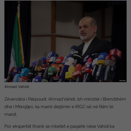
Ahmad Vahidi
Zëvendësi i Pakpourit, Ahmad Vahidi, ish-ministër i Brendshëm
dhe i Mbrojtjes, ka marrë drejtimin e IRGC-së në fillim të
marsit.
Por, ekspertët thonë se mbetet e paqartë nëse Vahidi ka