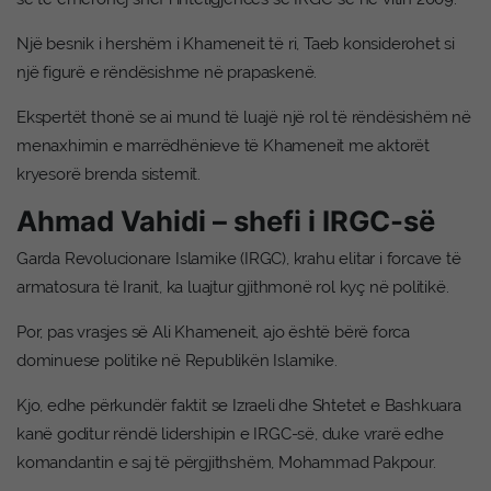
Një besnik i hershëm i Khameneit të ri, Taeb konsiderohet si
një figurë e rëndësishme në prapaskenë.
Ekspertët thonë se ai mund të luajë një rol të rëndësishëm në
menaxhimin e marrëdhënieve të Khameneit me aktorët
kryesorë brenda sistemit.
Ahmad Vahidi – shefi i IRGC-së
Garda Revolucionare Islamike (IRGC), krahu elitar i forcave të
armatosura të Iranit, ka luajtur gjithmonë rol kyç në politikë.
Por, pas vrasjes së Ali Khameneit, ajo është bërë forca
dominuese politike në Republikën Islamike.
Kjo, edhe përkundër faktit se Izraeli dhe Shtetet e Bashkuara
kanë goditur rëndë lidershipin e IRGC-së, duke vrarë edhe
komandantin e saj të përgjithshëm, Mohammad Pakpour.