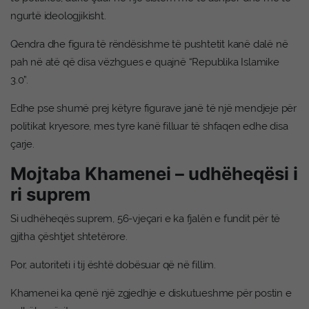
ngurtë ideologjikisht.
Qendra dhe figura të rëndësishme të pushtetit kanë dalë në
pah në atë që disa vëzhgues e quajnë “Republika Islamike
3.0”.
Edhe pse shumë prej këtyre figurave janë të një mendjeje për
politikat kryesore, mes tyre kanë filluar të shfaqen edhe disa
çarje.
Mojtaba Khamenei – udhëheqësi i
ri suprem
Si udhëheqës suprem, 56-vjeçari e ka fjalën e fundit për të
gjitha çështjet shtetërore.
Por, autoriteti i tij është dobësuar që në fillim.
Khamenei ka qenë një zgjedhje e diskutueshme për postin e