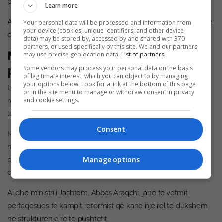
për të shpërndarë pushtetin mes besnikëve të tij.
Learn more
Ai shton se kjo zgjedhje nënvizon edhe më shumë dominimin
Your personal data will be processed and information from
your device (cookies, unique identifiers, and other device
e IRGC-së në qendrat e ndryshme të pushtetit në Iran.
data) may be stored by, accessed by and shared with 370
partners, or used specifically by this site. We and our partners
Masud Pezeshkian – presidenti
may use precise geolocation data.
List of partners.
pa fuqi
Some vendors may process your personal data on the basis
of legitimate interest, which you can object to by managing
your options below. Look for a link at the bottom of this page
Presidenti reformist, Masud Pezeshkian, nuk është një aktor i
or in the site menu to manage or withdraw consent in privacy
and cookie settings.
rëndësishëm politik dhe nuk konsiderohet si kërcënim nga
linja e ashpër që dominon sistemin.
Consent
Roli i Pezeshkianit është kryesisht administrativ, duke
menaxhuar punët e përditshme të Qeverisë, sepse vendimet
Manage options
përfundimtare për çështjet madhore, përfshirë luftën dhe
diplomacinë, merren diku tjetër.
Ai dhe ministri i Jashtëm, Abbas Araqchi, janë të vetmit
përfaqësues të kampit reformist që kanë një rol të dukshëm
në strukturën e re të pushtetit.