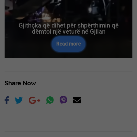
Gjithçka që dihet për shpërthimin që
dëmtoi një veturë në Gjilan
Read more
Share Now