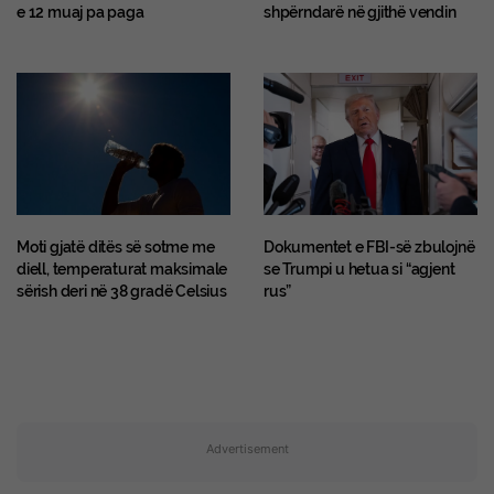
e 12 muaj pa paga
shpërndarë në gjithë vendin
Moti gjatë ditës së sotme me
Dokumentet e FBI-së zbulojnë
diell, temperaturat maksimale
se Trumpi u hetua si “agjent
sërish deri në 38 gradë Celsius
rus”
Advertisement