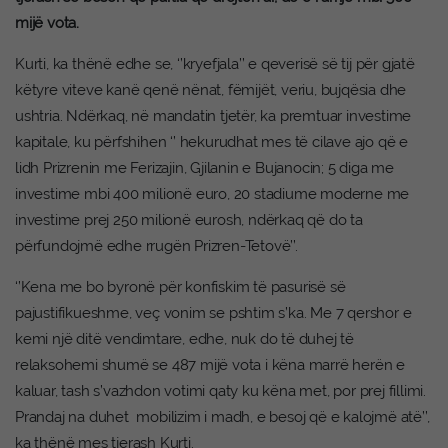
mijë vota.
Kurti, ka thënë edhe se, ‘’kryefjala’’ e qeverisë së tij për gjatë
këtyre viteve kanë qenë nënat, fëmijët, veriu, bujqësia dhe
ushtria. Ndërkaq, në mandatin tjetër, ka premtuar investime
kapitale, ku përfshihen ‘’ hekurudhat mes të cilave ajo që e
lidh Prizrenin me Ferizajin, Gjilanin e Bujanocin; 5 diga me
investime mbi 400 milionë euro, 20 stadiume moderne me
investime prej 250 milionë eurosh, ndërkaq që do ta
përfundojmë edhe rrugën Prizren-Tetovë’’.
‘’Kena me bo byronë për konfiskim të pasurisë së
pajustifikueshme, veç vonim se pshtim s’ka. Me 7 qershor e
kemi një ditë vendimtare, edhe, nuk do të duhej të
relaksohemi shumë se 487 mijë vota i këna marrë herën e
kaluar, tash s’vazhdon votimi qaty ku këna met, por prej fillimi.
Prandaj na duhet mobilizim i madh, e besoj që e kalojmë atë’’,
ka thënë mes tjerash Kurti.