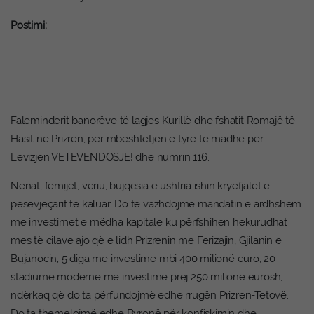
Postimi:
Faleminderit banorëve të lagjes Kurillë dhe fshatit Romajë të
Hasit në Prizren, për mbështetjen e tyre të madhe për
Lëvizjen VETËVENDOSJE! dhe numrin 116.
Nënat, fëmijët, veriu, bujqësia e ushtria ishin kryefjalët e
pesëvjeçarit të kaluar. Do të vazhdojmë mandatin e ardhshëm
me investimet e mëdha kapitale ku përfshihen hekurudhat
mes të cilave ajo që e lidh Prizrenin me Ferizajin, Gjilanin e
Bujanocin; 5 diga me investime mbi 400 milionë euro, 20
stadiume moderne me investime prej 250 milionë eurosh,
ndërkaq që do ta përfundojmë edhe rrugën Prizren-Tetovë.
Do ta themelojmë edhe Byronë për konfiskimin dhe