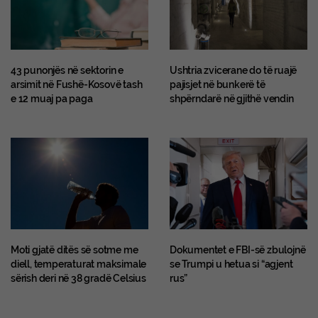
43 punonjës në sektorin e
Ushtria zvicerane do të ruajë
arsimit në Fushë-Kosovë tash
pajisjet në bunkerë të
e 12 muaj pa paga
shpërndarë në gjithë vendin
Moti gjatë ditës së sotme me
Dokumentet e FBI-së zbulojnë
diell, temperaturat maksimale
se Trumpi u hetua si “agjent
sërish deri në 38 gradë Celsius
rus”