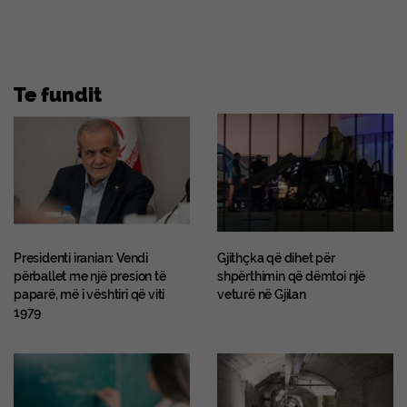
Te fundit
Presidenti iranian: Vendi
Gjithçka që dihet për
përballet me një presion të
shpërthimin që dëmtoi një
paparë, më i vështiri që viti
veturë në Gjilan
1979