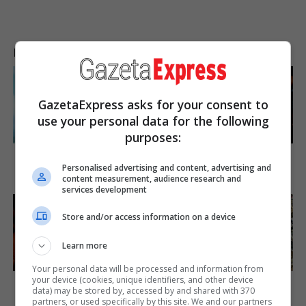
LAJME NGA INTERNETI
GazetaExpress asks for your consent to
use your personal data for the following
purposes:
A Rihanna Museum Is
These Wedding Dance
Probably Opening Soon
Moves Broke The Internet
Personalised advertising and content, advertising and
content measurement, audience research and
Brainberries
Brainberries
services development
Store and/or access information on a device
Learn more
Your personal data will be processed and information from
Bollywood’s Boldest Dance
Scientists Happened Upon
your device (cookies, unique identifiers, and other device
Scenes Still Trending
The Most Terrifying
data) may be stored by, accessed by and shared with 370
Discovery
partners, or used specifically by this site. We and our partners