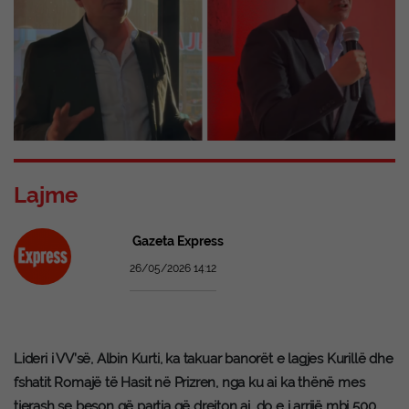
Lajme
Gazeta Express
26/05/2026 14:12
Lideri i VV’së, Albin Kurti, ka takuar banorët e lagjes Kurillë dhe
fshatit Romajë të Hasit në Prizren, nga ku ai ka thënë mes
tjerash se beson që partia që drejton ai, do e i arrijë mbi 500