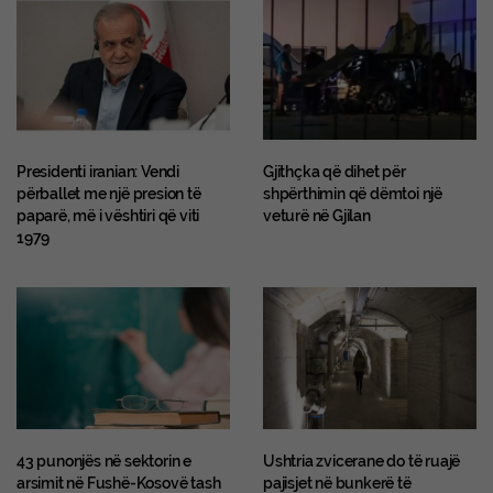
Presidenti iranian: Vendi
Gjithçka që dihet për
përballet me një presion të
shpërthimin që dëmtoi një
paparë, më i vështiri që viti
veturë në Gjilan
1979
43 punonjës në sektorin e
Ushtria zvicerane do të ruajë
arsimit në Fushë-Kosovë tash
pajisjet në bunkerë të