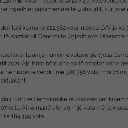
 120 mijë vota më pak sesa Lëvizja Vetëvendosje si p
 në zgjedhjet parlamentare të 9 shkurtit, kur jan
 deri tani ka marrë 222,382 vota, ndërsa LVV-ja ka 
t të Komisionit Qendror të Zgjedhjeve. Diferenca: 
 dështuar ta arrijë numrin e votave që Vjosa Osman
rtit 2021. Ajo ishte bërë dhe do të mbetet edhe pa
ar në histori të vendit, me 300,756 vota, mbi 78 
 aktualisht.
dati i Partisë Demokratike të Kosovës për kryemini
67 vota. Ai ka marrë afër 49 mijë vota më pak sesa 
t ka 184,499 vota.