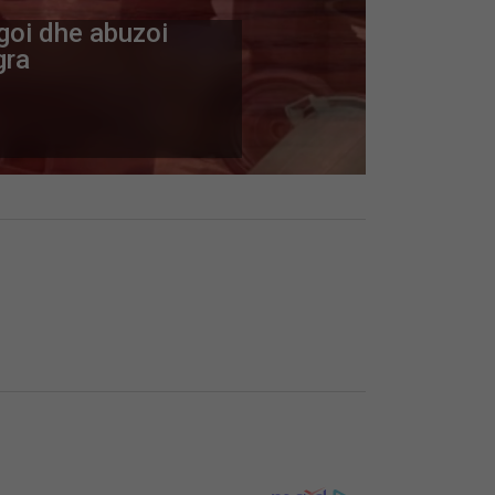
ogoi dhe abuzoi
gra