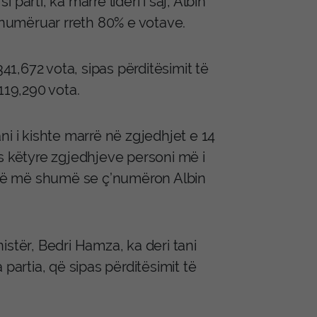
arti, ka marrë lideri i saj, Albin
ë numëruar rreth 80% e votave.
341,672 vota, sipas përditësimit të
119,290 vota.
i i kishte marrë në zgjedhjet e 14
s këtyre zgjedhjeve personi më i
mijë më shumë se ç’numëron Albin
stër, Bedri Hamza, ka deri tani
partia, që sipas përditësimit të