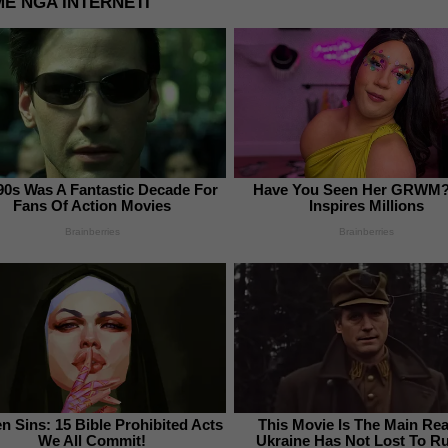
E NGA INTERNETI
90s Was A Fantastic Decade For
Have You Seen Her GRWM?
Fans Of Action Movies
Inspires Millions
Brainberries
Brainberries
n Sins: 15 Bible Prohibited Acts
This Movie Is The Main Re
We All Commit!
Ukraine Has Not Lost To R