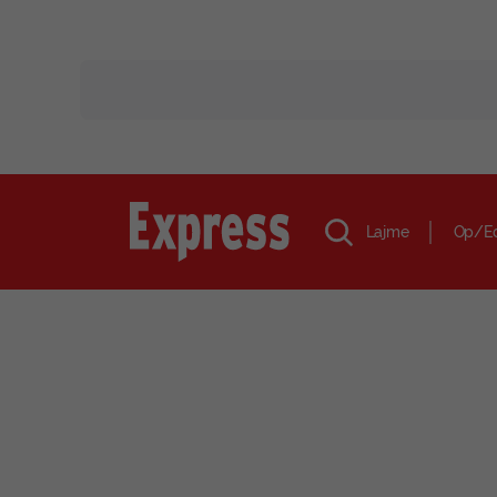
Lajme
Op/E