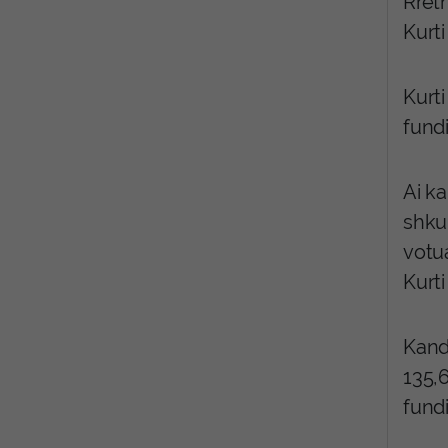
Rreth
Kurti
Kurti
fundi
Ai ka
shku
votu
Kurti
Kandi
135,6
fundi