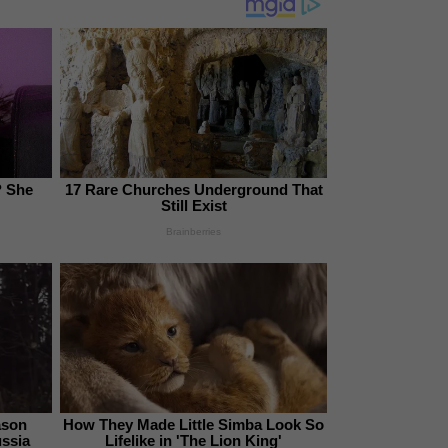
 She
17 Rare Churches Underground That
Still Exist
Brainberries
ason
How They Made Little Simba Look So
ussia
Lifelike in 'The Lion King'