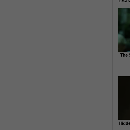
LAJM
The 
Hidde