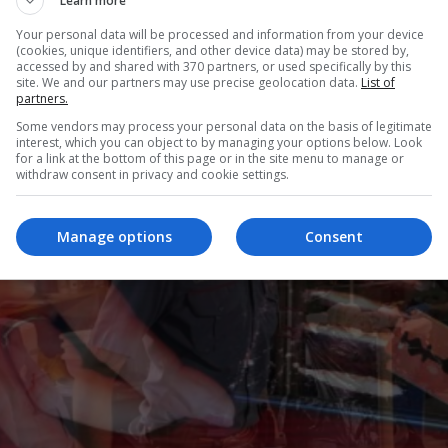
Learn more
idati për kryeministër i koalicionit AAK-n Nisma, 
Your personal data will be processed and information from your device
lektual E-30, Ramush Haradinaj, ka marrë deri tani
(cookies, unique identifiers, and other device data) may be stored by,
accessed by and shared with 370 partners, or used specifically by this
te marrë 41,371 vota, mbi 7 mijë më shumë se ç’nu
site. We and our partners may use precise geolocation data.
List of
partners.
Some vendors may process your personal data on the basis of legitimate
interest, which you can object to by managing your options below. Look
for a link at the bottom of this page or in the site menu to manage or
withdraw consent in privacy and cookie settings.
Manage options
Consent