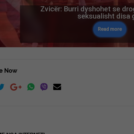
Zvicër: Burri dyshohet se dr
seksualisht disa 
Read more
re Now