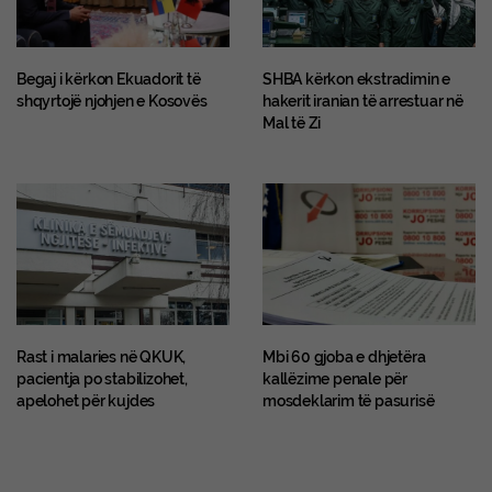
Begaj i kërkon Ekuadorit të
SHBA kërkon ekstradimin e
shqyrtojë njohjen e Kosovës
hakerit iranian të arrestuar në
Mal të Zi
Rast i malaries në QKUK,
Mbi 60 gjoba e dhjetëra
pacientja po stabilizohet,
kallëzime penale për
apelohet për kujdes
mosdeklarim të pasurisë