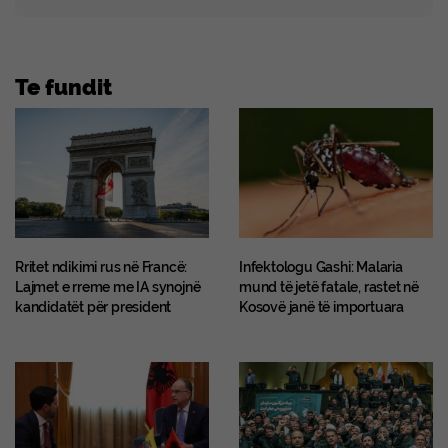
Te fundit
Rritet ndikimi rus në Francë:
​Infektologu Gashi: Malaria
Lajmet e rreme me IA synojnë
mund të jetë fatale, rastet në
kandidatët për president
Kosovë janë të importuara