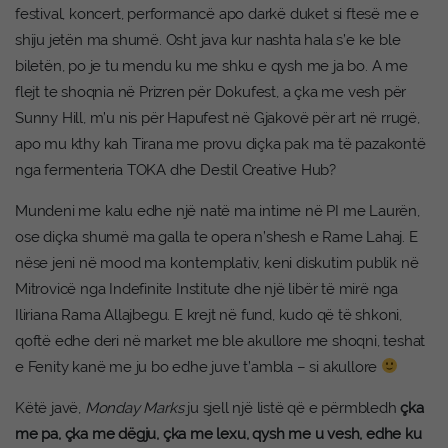
festival, koncert, performancë apo darkë duket si ftesë me e
shiju jetën ma shumë. Osht java kur nashta hala s’e ke ble
biletën, po je tu mendu ku me shku e qysh me ja bo. A me
flejt te shoqnia në Prizren për Dokufest, a çka me vesh për
Sunny Hill, m’u nis për Hapufest në Gjakovë për art në rrugë,
apo mu kthy kah Tirana me provu diçka pak ma të pazakontë
nga fermenteria TOKA dhe Destil Creative Hub?
Mundeni me kalu edhe një natë ma intime në PI me Laurën,
ose diçka shumë ma galla te opera n’shesh e Rame Lahaj. E
nëse jeni në mood ma kontemplativ, keni diskutim publik në
Mitrovicë nga Indefinite Institute dhe një libër të mirë nga
Iliriana Rama Allajbegu. E krejt në fund, kudo që të shkoni,
qoftë edhe deri në market me ble akullore me shoqni, teshat
e Fenity kanë me ju bo edhe juve t’ambla – si akullore
Këtë javë,
Monday Marks
ju sjell një listë që e përmbledh
çka
me pa, çka me dëgju, çka me lexu, qysh me u vesh, edhe ku