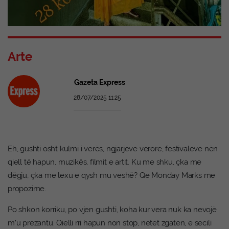
Arte
Gazeta Express
28/07/2025 11:25
Eh, gushti osht kulmi i verës, ngjarjeve verore, festivaleve nën
qiell të hapun, muzikës, filmit e artit. Ku me shku, çka me
dëgju, çka me lexu e qysh mu veshë? Qe Monday Marks me
propozime.
Po shkon korriku, po vjen gushti, koha kur vera nuk ka nevojë
m’u prezantu. Qielli rri hapun non stop, netët zgaten, e secili