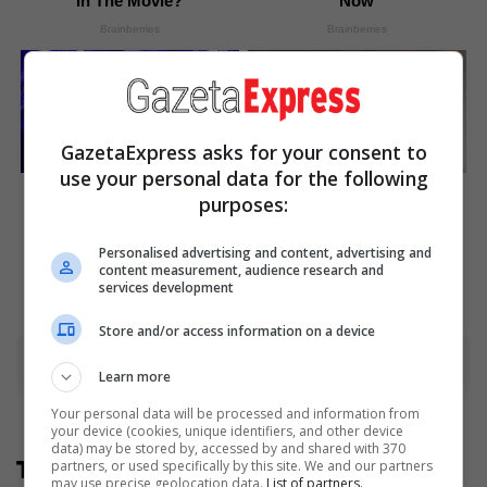
In The Movie?
Now
Brainberries
Brainberries
GazetaExpress asks for your consent to
use your personal data for the following
17 Astonishingly Beautiful
The Adorable Model For
purposes:
Cave Churches
Simba In The Lion King
Remake
Brainberries
Brainberries
Personalised advertising and content, advertising and
content measurement, audience research and
services development
Store and/or access information on a device
Advertisement
Learn more
Your personal data will be processed and information from
your device (cookies, unique identifiers, and other device
data) may be stored by, accessed by and shared with 370
Të tjera nga rubrika
partners, or used specifically by this site. We and our partners
may use precise geolocation data.
List of partners.