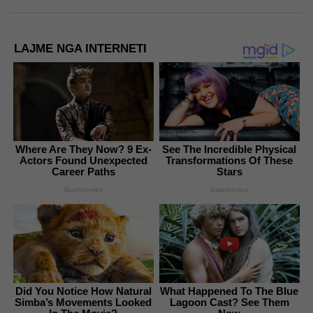
LAJME NGA INTERNETI
Where Are They Now? 9 Ex-
See The Incredible Physical
Actors Found Unexpected
Transformations Of These
Career Paths
Stars
Brainberries
Brainberries
Did You Notice How Natural
What Happened To The Blue
Simba’s Movements Looked
Lagoon Cast? See Them