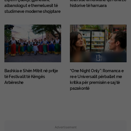
albanologut e themeluesit të
historive të harruara
studimeve moderne shqiptare
Bashkia e Shën Mitrit në pritje
“One Night Only”: Romanca e
të Festivalit të Këngës
re e Universalit përballet me
Arbëreshe
kritika për premisën e saj të
pazakontë
Advertisement