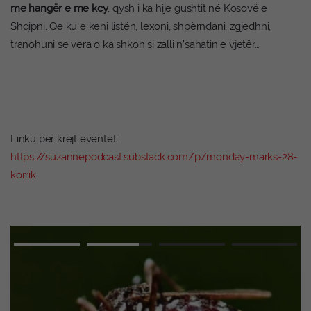
me hangër e me kcy
, qysh i ka hije gushtit në Kosovë e
Shqipni. Qe ku e keni listën, lexoni, shpërndani, zgjedhni,
tranohuni se vera o ka shkon si zalli n’sahatin e vjetër…
Linku për krejt eventet:
https://suzannepodcast.substack.com/p/monday-marks-28-
korrik