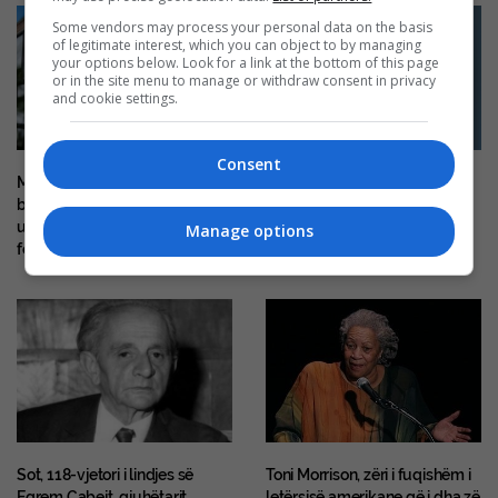
Some vendors may process your personal data on the basis
of legitimate interest, which you can object to by managing
your options below. Look for a link at the bottom of this page
or in the site menu to manage or withdraw consent in privacy
and cookie settings.
Consent
Marubët dhe Gjon Mili
Zëri poetik i Kujtim M. Shalës
bashkohen në Shkodër, një
udhëtim në historinë e
Manage options
fotografisë
Sot, 118-vjetori i lindjes së
Toni Morrison, zëri i fuqishëm i
Eqrem Çabejt, gjuhëtarit,
letërsisë amerikane që i dha zë