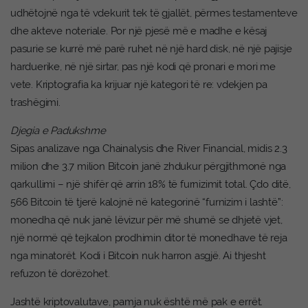
udhëtojnë nga të vdekurit tek të gjallët, përmes testamenteve
dhe akteve noteriale. Por një pjesë më e madhe e kësaj
pasurie se kurrë më parë ruhet në një hard disk, në një pajisje
harduerike, në një sirtar, pas një kodi që pronari e mori me
vete. Kriptografia ka krijuar një kategori të re: vdekjen pa
trashëgimi.
Djegia e Padukshme
Sipas analizave nga Chainalysis dhe River Financial, midis 2.3
milion dhe 3.7 milion Bitcoin janë zhdukur përgjithmonë nga
qarkullimi – një shifër që arrin 18% të furnizimit total. Çdo ditë,
566 Bitcoin të tjerë kalojnë në kategorinë “furnizim i lashtë”:
monedha që nuk janë lëvizur për më shumë se dhjetë vjet,
një normë që tejkalon prodhimin ditor të monedhave të reja
nga minatorët. Kodi i Bitcoin nuk harron asgjë. Ai thjesht
refuzon të dorëzohet.
Jashtë kriptovalutave, pamja nuk është më pak e errët.