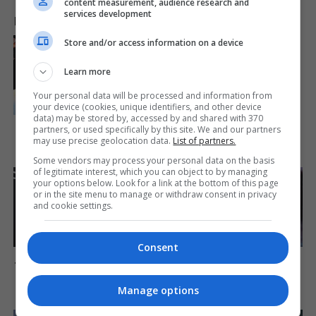
content measurement, audience research and
services development
LAJME NGA INTERNETI
Store and/or access information on a device
Are You The Same Alone
And With Others? Find Out
Learn more
Brainberries
Your personal data will be processed and information from
your device (cookies, unique identifiers, and other device
data) may be stored by, accessed by and shared with 370
Iconic '90s Entertainment
partners, or used specifically by this site. We and our partners
Couples We'll Never Forget
may use precise geolocation data.
List of partners.
Brainberries
Some vendors may process your personal data on the basis
of legitimate interest, which you can object to by managing
your options below. Look for a link at the bottom of this page
or in the site menu to manage or withdraw consent in privacy
and cookie settings.
Consent
Most People Don't Know
Disney Princesses: Which
That These 8 Celebrities Are
Live-Action Version Do You
Muslim
Prefer?
Manage options
Brainberries
Brainberries