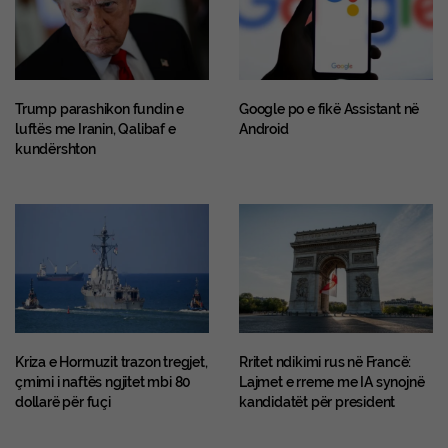
Trump parashikon fundin e
Google po e fikë Assistant në
luftës me Iranin, Qalibaf e
Android
kundërshton
Kriza e Hormuzit trazon tregjet,
Rritet ndikimi rus në Francë:
çmimi i naftës ngjitet mbi 80
Lajmet e rreme me IA synojnë
dollarë për fuçi
kandidatët për president