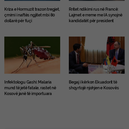
Kriza e Hormuzit trazon tregjet,
Rritet ndikimi rus në Francë:
çmimi i naftës ngjitet mbi 80
Lajmet e rreme me IA synojnë
dollarë për fuçi
kandidatët për president
​Infektologu Gashi: Malaria
Begaj i kërkon Ekuadorit të
mund të jetë fatale, rastet në
shqyrtojë njohjen e Kosovës
Kosovë janë të importuara