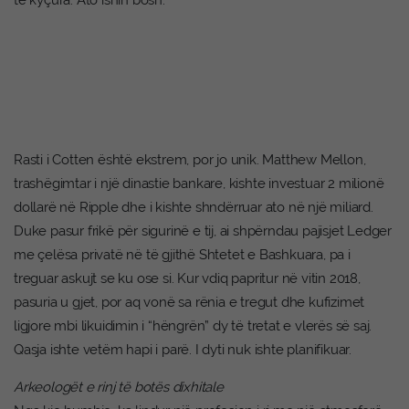
të kyçura. Ato ishin bosh.
Rasti i Cotten është ekstrem, por jo unik. Matthew Mellon,
trashëgimtar i një dinastie bankare, kishte investuar 2 milionë
dollarë në Ripple dhe i kishte shndërruar ato në një miliard.
Duke pasur frikë për sigurinë e tij, ai shpërndau pajisjet Ledger
me çelësa privatë në të gjithë Shtetet e Bashkuara, pa i
treguar askujt se ku ose si. Kur vdiq papritur në vitin 2018,
pasuria u gjet, por aq vonë sa rënia e tregut dhe kufizimet
ligjore mbi likuidimin i “hëngrën” dy të tretat e vlerës së saj.
Qasja ishte vetëm hapi i parë. I dyti nuk ishte planifikuar.
Arkeologët e rinj të botës dixhitale