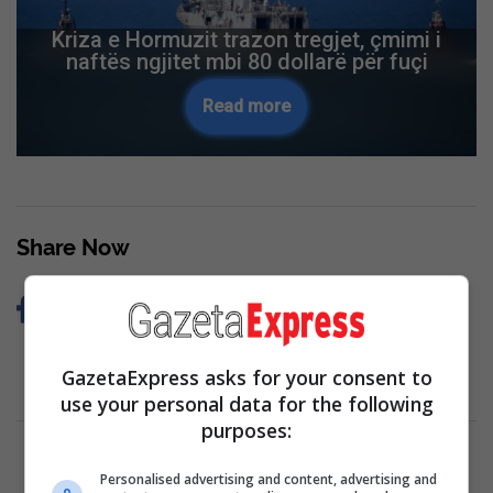
Rritet ndikimi rus në Francë: Lajmet e
rreme me IA synojnë kandidatët për
president
Read more
Skip Ad ❯
Share Now
GazetaExpress asks for your consent to
use your personal data for the following
purposes:
Personalised advertising and content, advertising and