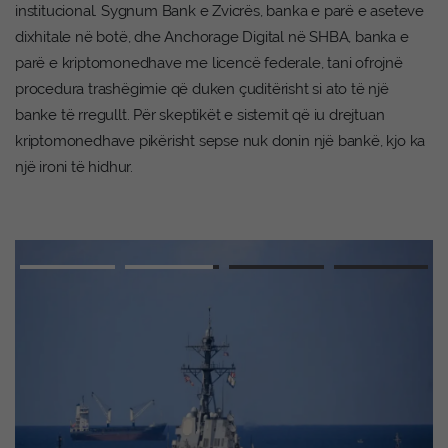
institucional. Sygnum Bank e Zvicrës, banka e parë e aseteve
dixhitale në botë, dhe Anchorage Digital në SHBA, banka e
parë e kriptomonedhave me licencë federale, tani ofrojnë
procedura trashëgimie që duken çuditërisht si ato të një
banke të rregullt. Për skeptikët e sistemit që iu drejtuan
kriptomonedhave pikërisht sepse nuk donin një bankë, kjo ka
një ironi të hidhur.
Advertisement