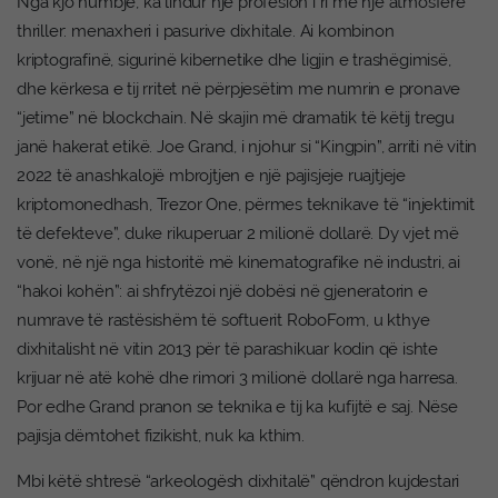
Nga kjo humbje, ka lindur një profesion i ri me një atmosferë
thriller: menaxheri i pasurive dixhitale. Ai kombinon
kriptografinë, sigurinë kibernetike dhe ligjin e trashëgimisë,
dhe kërkesa e tij rritet në përpjesëtim me numrin e pronave
“jetime” në blockchain. Në skajin më dramatik të këtij tregu
janë hakerat etikë. Joe Grand, i njohur si “Kingpin”, arriti në vitin
2022 të anashkalojë mbrojtjen e një pajisjeje ruajtjeje
kriptomonedhash, Trezor One, përmes teknikave të “injektimit
të defekteve”, duke rikuperuar 2 milionë dollarë. Dy vjet më
vonë, në një nga historitë më kinematografike në industri, ai
“hakoi kohën”: ai shfrytëzoi një dobësi në gjeneratorin e
numrave të rastësishëm të softuerit RoboForm, u kthye
dixhitalisht në vitin 2013 për të parashikuar kodin që ishte
krijuar në atë kohë dhe rimori 3 milionë dollarë nga harresa.
Por edhe Grand pranon se teknika e tij ka kufijtë e saj. Nëse
pajisja dëmtohet fizikisht, nuk ka kthim.
Mbi këtë shtresë “arkeologësh dixhitalë” qëndron kujdestari