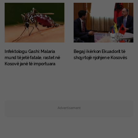
​Infektologu Gashi: Malaria
Begaj i kërkon Ekuadorit të
mund të jetë fatale, rastet në
shqyrtojë njohjen e Kosovës
Kosovë janë të importuara
Advertisement