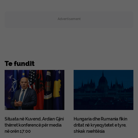
Advertisement
Te fundit
Situata në Kuvend, Ardian Gjini
Hungaria dhe Rumania fikin
thërret konferencë për media
dritat në kryeqytetet e tyre,
në orën 17:00
shkak nxehtësia