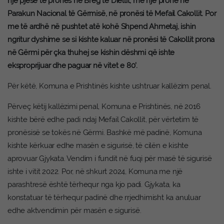
një pjese të pronës në Breg të Diellit, me një pronë në
Parakun Nacional të Gërmisë, në pronësi të Mefail Cakollit. Por
me të ardhë në pushtet atë kohë Shpend Ahmetaj, ishin
ngritur dyshime se si kishte kaluar në pronësi të Cakollit prona
në Gërmi për çka thuhej se kishin dëshmi që ishte
eksproprijuar dhe paguar në vitet e 80’.
Për këtë, Komuna e Prishtinës kishte ushtruar kallëzim penal.
Përveç këtij kallëzimi penal, Komuna e Prishtinës, në 2016
kishte bërë edhe padi ndaj Mefail Cakollit, për vërtetim të
pronësisë se tokës në Gërmi. Bashkë më padinë, Komuna
kishte kërkuar edhe masën e sigurisë, të cilën e kishte
aprovuar Gjykata. Vendim i fundit në fuqi për masë të sigurisë
ishte i vitit 2022. Por, në shkurt 2024, Komuna me një
parashtresë është tërhequr nga kjo padi. Gjykata, ka
konstatuar të tërhequr padinë dhe rrjedhimisht ka anuluar
edhe aktvendimin për masën e sigurisë.