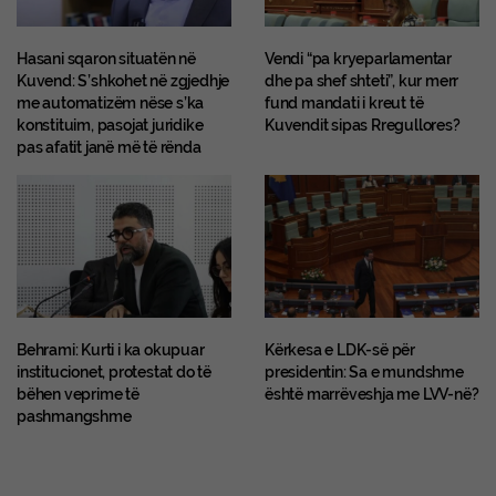
Hasani sqaron situatën në
Vendi “pa kryeparlamentar
Kuvend: S’shkohet në zgjedhje
dhe pa shef shteti”, kur merr
me automatizëm nëse s’ka
fund mandati i kreut të
konstituim, pasojat juridike
Kuvendit sipas Rregullores?
pas afatit janë më të rënda
Behrami: Kurti i ka okupuar
Kërkesa e LDK-së për
institucionet, protestat do të
presidentin: Sa e mundshme
bëhen veprime të
është marrëveshja me LVV-në?
pashmangshme