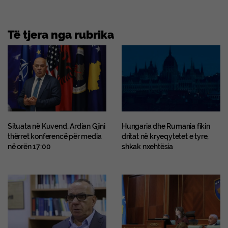
Të tjera nga rubrika
Situata në Kuvend, Ardian Gjini
Hungaria dhe Rumania fikin
thërret konferencë për media
dritat në kryeqytetet e tyre,
në orën 17:00
shkak nxehtësia