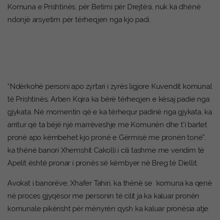
Komuna e Prishtinës, për Betimi për Drejtësi, nuk ka dhënë
ndonjë arsyetim për tërheqjen nga kjo padi.
“Ndërkohë personi apo zyrtari i zyrës ligjore Kuvendit komunal
të Prishtinës, Arben Kqira ka bërë tërheqjen e kësaj padie nga
gjykata. Në momentin që e ka tërhequr padinë nga gjykata, ka
arritur që ta bëjë një marrëveshje me Komunën dhe t’i bartet
pronë apo këmbehet kjo pronë e Gërmisë me pronën tonë”,
ka thënë banori Xhemshit Cakolli i cili tashme me vendim të
Apelit është pronar i pronës së këmbyer në Breg të Diellit.
Avokat i banorëve, Xhafer Tahiri, ka thënë se komuna ka qenë
në proces gjyqësor me personin të cilit ja ka kaluar pronën
komunale pikërisht për mënyrën qysh ka kaluar pronësia atje.