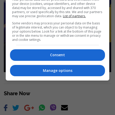
your device (cookies, unique identifiers, and other device
data) may be stored by, accessed by and shared with 370
partners, or used specifically by this site. We and our partners
may use precise geolocation data.
List of partners.
Some vendors may process your personal data on the basis
of legitimate interest, which you can object to by managing
your options below. Look for a link at the bottom of this page
or in the site menu to manage or withdraw consent in privacy
and cookie settings.
Situata në Kuvend, Ardian Gjini thërret
konferencë për media në orën 17:00
Consent
Read more
Manage options
Share Now