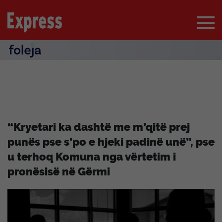
“Kryetari ka dashtë me m’qitë prej
punës pse s’po e hjeki padinë unë”, pse
u terhoq Komuna nga vërtetim i
pronësisë në Gërmi