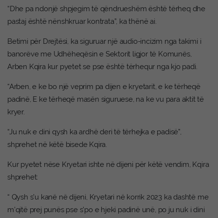
“Dhe pa ndonjë shpjegim të qëndrueshëm është tërheq dhe
pastaj është nënshkruar kontrata”, ka thënë ai.
Betimi për Drejtësi, ka siguruar një audio-incizim nga takimi i
banorëve me Udhëheqësin e Sektorit ligjor të Komunës,
Arben Kqira kur pyetet se pse është tërhequr nga kjo padi.
“Arben, e ke bo një veprim pa dijen e kryetarit, e ke tërheqë
padinë, E ke tërheqë masën siguruese, na ke vu para aktit të
kryer.
“Ju nuk e dini qysh ka ardhë deri të tërhejka e padisë”,
shprehet në këtë bisede Kqira.
Kur pyetet nëse Kryetari ishte në dijeni për këtë vendim, Kqira
shprehet:
“ Qysh s’u kanë në dijeni, Kryetari në korrik 2023 ka dashtë me
m’qitë prej punës pse s’po e hjeki padinë unë, po ju nuk i dini