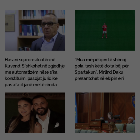
Hasani sqaron situatën në
“Mua më pëlqen të shënoj
Kuvend: S’shkohet në zgjedhje
gola, tash këtë do ta bëj për
me automatizëm nëse s’ka
Spartakun”, Mirlind Daku
konstituim, pasojat juridike
prezantohet në ekipin e ri
pas afatit janë më të rënda