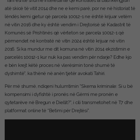
“Tani është shumë interesante që kontratës ia bashkëngjisin
atë skicë të vitit 2014 dhe ne e kemi parë, por ne në historiat të
lëndës kemi gjetur që parcela 10012-1 ne është krijuar vetëm
në vitin 2016 dhe ky është vendim i Drejtorisë së Kadastrit të
Komunës së Prishtinës që vërteton se parcela 10012-1 që
përmendet në kontratë në vitin 2024 është krijuar në vitin
2016. Si ka mundur me dit komuna në vitin 2014 ekzistimin e
parcelës 10012-1 kur nuk ka pas vendim për ndarje? Edhe kjo
e bën krejt këtë proces në vlerësimin tonë shumë të
dyshimtë”, ka thënë në anën tjetër avokati Tahiri.
Për më shumë, ndiqeni hulumtimin “Skema kriminale: Si u bë
kompensimi i dyfishtë i pronës në Gërmi me pronën e
qytetarëve në Bregun e Diellit?”, i cili transmetohet në T7 dhe
platformat online të “Betimi për Drejtësi”.