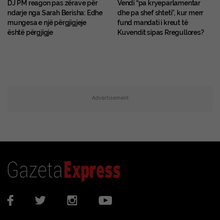
DJ PM reagon pas zërave për
Vendi “pa kryeparlamentar
ndarje nga Sarah Berisha: Edhe
dhe pa shef shteti”, kur merr
mungesa e një përgjigjeje
fund mandati i kreut të
është përgjigje
Kuvendit sipas Rregullores?
Advertisement