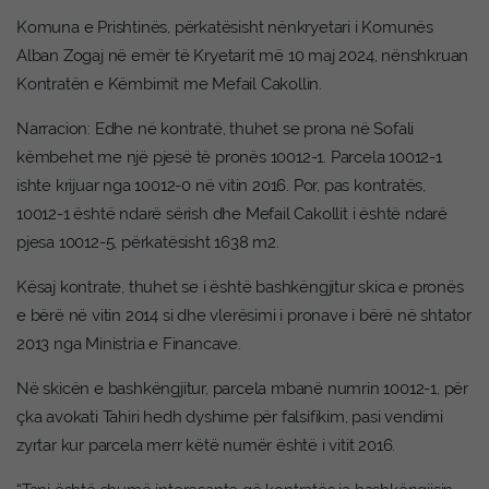
Komuna e Prishtinës, përkatësisht nënkryetari i Komunës
Alban Zogaj në emër të Kryetarit më 10 maj 2024, nënshkruan
Kontratën e Këmbimit me Mefail Cakollin.
Narracion: Edhe në kontratë, thuhet se prona në Sofali
këmbehet me një pjesë të pronës 10012-1. Parcela 10012-1
ishte krijuar nga 10012-0 në vitin 2016. Por, pas kontratës,
10012-1 është ndarë sërish dhe Mefail Cakollit i është ndarë
pjesa 10012-5, përkatësisht 1638 m2.
Kësaj kontrate, thuhet se i është bashkëngjitur skica e pronës
e bërë në vitin 2014 si dhe vlerësimi i pronave i bërë në shtator
2013 nga Ministria e Financave.
Në skicën e bashkëngjitur, parcela mbanë numrin 10012-1, për
çka avokati Tahiri hedh dyshime për falsifikim, pasi vendimi
zyrtar kur parcela merr këtë numër është i vitit 2016.