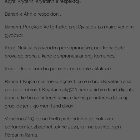
Kqira: Krytarin, Kryetarin e respektoj…
Banori 3: Ahh e respekton…
Banori 1: Për çka e ke tërhjekë prej Gjykatës, pa marrë vendim
gjyqësor.
Kqira: Nuk ka pas vendim për shpronësim, nuk këna gjete
prova që prona u kanë e shpronësuar prej Komunës.
Kqira: Unë e kom bo për mos me i ngritë aktakuzë…
Banori 1: Kujna mos me iu ngritë, ti po e mbron Kryetarin a sa
për që e mbron ti Kryetarin atij 500 herë ia lidhin duart, dije atë
punë e ke bo për interes tanin, e ke bo për interesa të këtij
grupi që jeni, kjo merr fund dikun.
Vendimi i 2013 që në thelb pretendohet që nuk ishte
përfundimtar, zbatohet tek në 2024, kur në pushtet vjen
Përparim Rama.