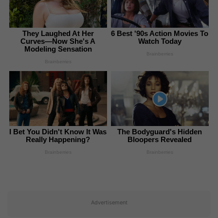
They Laughed At Her
6 Best '90s Action Movies To
Curves—Now She's A
Watch Today
Modeling Sensation
Brainberries
Brainberries
I Bet You Didn't Know It Was
The Bodyguard's Hidden
Really Happening?
Bloopers Revealed
Brainberries
Brainberries
Advertisement