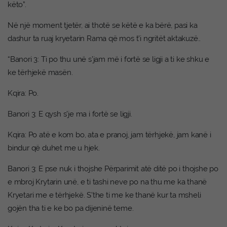
këto”.
Në një moment tjetër, ai thotë se këtë e ka bërë, pasi ka
dashur ta ruaj kryetarin Rama që mos t’i ngritët aktakuzë..
“Banori 3: Ti po thu unë s’jam më i fortë se ligji a ti ke shku e
ke tërhjekë masën.
Kqira: Po.
Banori 3: E qysh s’je ma i fortë se ligji.
Kqira: Po atë e kom bo, ata e pranoj, jam tërhjekë, jam kanë i
bindur që duhet me u hjek.
Banori 3: E pse nuk i thojshe Përparimit atë ditë po i thojshe po
e mbroj Krytarin unë, e ti tashi neve po na thu me ka thanë
Kryetari me e tërhjekë. S’the ti me ke thanë kur ta msheli
gojën tha ti e ke bo pa dijeninë teme.