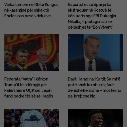
Varka lumore në RD të Kongos
Raportohet se Spanja ka
në karantinë për shkak të
ekstraduar në Kosovë të
Ebolës pas pesë vdekjeve
kërkuarin nga FBI Dukagjin
Nikollaj – protagonistin e
përleshjes te “Bon Vivant”
Federata “Vatra” i kërkon
Daut Haradinaj Kurtit: Sa mirë
Trump’it të ndërhyjë për
po të sheh kombi në çfarë
katërshen e UÇK’së: Jepini
derexhe ke ardhë – mos lësho
fund padrejtësisë së Hagës
pe, krejt ose hiç