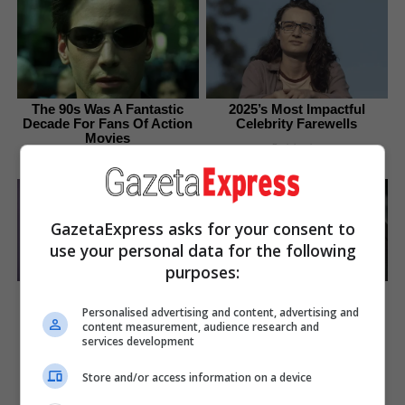
The 90s Was A Fantastic
2025’s Most Impactful
Decade For Fans Of Action
Celebrity Farewells
Movies
Brainberries
Brainberries
GazetaExpress asks for your consent to
use your personal data for the following
purposes:
Why Did He Leave At The
Meet The 6 Legendary Child
Peak Of This Show's Run?
Actors Who Became Real
Personalised advertising and content, advertising and
Life Criminals
content measurement, audience research and
Brainberries
services development
Brainberries
Store and/or access information on a device