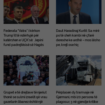
Federata “Vatra” i kërkon
Daut Haradinaj Kurtit: Sa mirë
Trump’it të ndërhyjë për
po të sheh kombi në çfarë
katërshen e UÇK’së: Jepini
derexhe ke ardhë – mos lësho
fund padrejtësisë së Hagës
pe, krejt ose hiç
Grupet e të drejtave të njeriut
Përplasen dy tramvaje në
thonë se sulmi izraelit që vrau
Gjermani, mbi 20 persona të
gazetarin libanez është një
plagosur, 3 në gjendje kritike