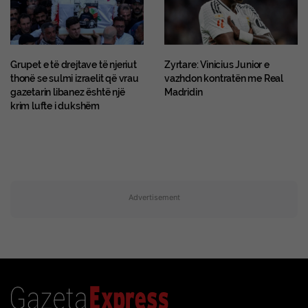
Grupet e të drejtave të njeriut
Zyrtare: Vinicius Junior e
thonë se sulmi izraelit që vrau
vazhdon kontratën me Real
gazetarin libanez është një
Madridin
krim lufte i dukshëm
Advertisement