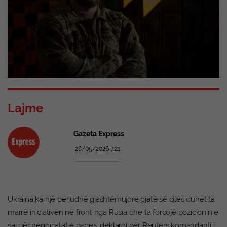
Lajme
Gazeta Express
28/05/2026 7:21
Ukraina ka një periudhë gjashtëmujore gjatë së cilës duhet ta
marrë iniciativën në front nga Rusia dhe ta forcojë pozicionin e
saj për negociatat e paqes, deklaroi për Reuters komandanti i