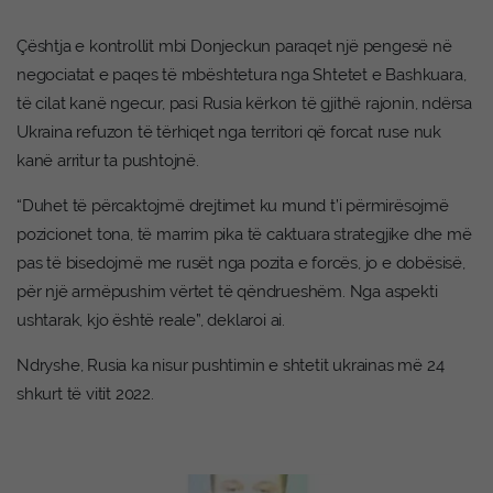
Çështja e kontrollit mbi Donjeckun paraqet një pengesë në
negociatat e paqes të mbështetura nga Shtetet e Bashkuara,
të cilat kanë ngecur, pasi Rusia kërkon të gjithë rajonin, ndërsa
Ukraina refuzon të tërhiqet nga territori që forcat ruse nuk
kanë arritur ta pushtojnë.
“Duhet të përcaktojmë drejtimet ku mund t’i përmirësojmë
pozicionet tona, të marrim pika të caktuara strategjike dhe më
pas të bisedojmë me rusët nga pozita e forcës, jo e dobësisë,
për një armëpushim vërtet të qëndrueshëm. Nga aspekti
ushtarak, kjo është reale”, deklaroi ai.
Ndryshe, Rusia ka nisur pushtimin e shtetit ukrainas më 24
shkurt të vitit 2022.