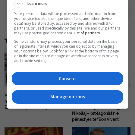
Learn more
Advertisement
Your personal data will be processed and information from
your device (cookies, unique identifiers, and other device
data) may be stored by, accessed by and shared with 370
partners, or used specifically by this site. We and our partners
may use precise geolocation data.
List of partners.
Të tjera nga rubrika
Some vendors may process your personal data on the basis
of legitimate interest, which you can object to by managing
your options below. Look for a link at the bottom of this page
or in the site menu to manage or withdraw consent in privacy
and cookie settings.
Consent
Varka lumore në RD të Kongos
Raportohet se Spanja ka
Manage options
në karantinë për shkak të
ekstraduar në Kosovë të
Ebolës pas pesë vdekjeve
kërkuarin nga FBI Dukagjin
Nikollaj – protagonistin e
përleshjes te “Bon Vivant”