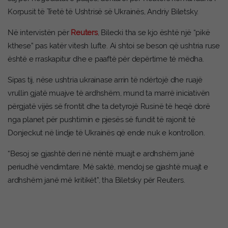
Korpusit të Tretë të Ushtrisë së Ukrainës, Andriy Biletsky.
Në intervistën për
Reuters
, Bilecki tha se kjo është një “pikë
kthese” pas katër vitesh lufte. Ai shtoi se beson që ushtria ruse
është e rraskapitur dhe e paaftë për depërtime të mëdha.
Sipas tij, nëse ushtria ukrainase arrin të ndërtojë dhe ruajë
vrullin gjatë muajve të ardhshëm, mund ta marrë iniciativën
përgjatë vijës së frontit dhe ta detyrojë Rusinë të heqë dorë
nga planet për pushtimin e pjesës së fundit të rajonit të
Donjeckut në lindje të Ukrainës që ende nuk e kontrollon.
“Besoj se gjashtë deri në nëntë muajt e ardhshëm janë
periudhë vendimtare. Më saktë, mendoj se gjashtë muajt e
ardhshëm janë më kritikët”, tha Biletsky për Reuters.