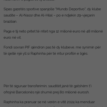
Sipas gazetës sportive spanjolle “Mundo Deportivo”, dy klube
saudite – Al-Nassr dhe Al-Hilal – po e ndjekin 29-vjeçarin
brazilian.
Paga e tij neto pritet të rritet nga 12 milionë euro në 48 milionë
euro në vit.
Fondi sovran PIF qëndron pas të dy klubeve, me synimin për
të sjellë një yll si Raphinha për të rritur profilin e ligës.
Për të siguruar transferimin, sauditët janë të gatshëm t’i
ofrojnë Barcelonës një shumë prej 80 milionë eurosh.
Raphinha ka pranuar se në verën e vitit 2024 ka menduar