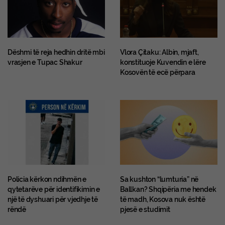
Dëshmi të reja hedhin dritë mbi
Vlora Çitaku: Albin, mjaft,
vrasjen e Tupac Shakur
konstituoje Kuvendin e lëre
Kosovën të ecë përpara
Policia kërkon ndihmën e
Sa kushton “lumturia” në
qytetarëve për identifikimin e
Ballkan? Shqipëria me hendek
një të dyshuari për vjedhje të
të madh, Kosova nuk është
rëndë
pjesë e studimit