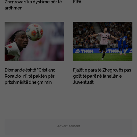
Zhegrova s’ka dyshime për të
FIFA
ardhmen
Diomande është “Cristiano
Fjalët e para të Zhegrovës pas
Ronaldo i ri”, të paktën për
golit të parë në fanellën e
pritshmëritë dhe çmimin
Juventusit
Advertisement