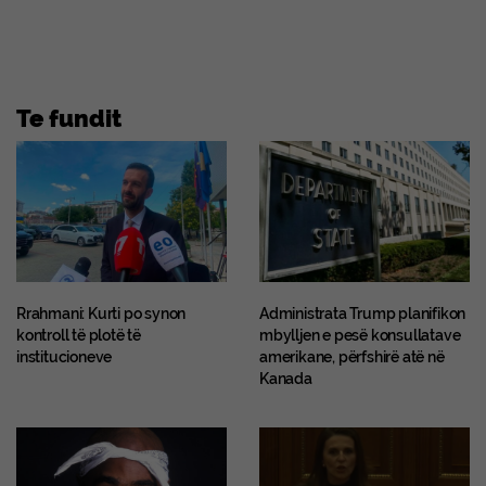
Te fundit
Rrahmani: Kurti po synon
Administrata Trump planifikon
kontroll të plotë të
mbylljen e pesë konsullatave
institucioneve
amerikane, përfshirë atë në
Kanada