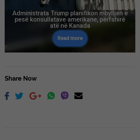
Administrata Trump planifikon mbylljen e
pesë konsullatave amerikane, përfshirë
atë në Kanada
Read more
Share Now