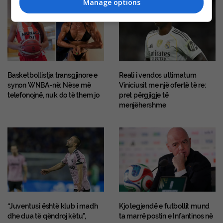
Manage options
Basketbollistja transgjinore e
Reali i vendos ultimatum
synon WNBA-në: Nëse më
Viniciusit me një ofertë të re:
telefonojnë, nuk do të them jo
pret përgjigje të
menjëhershme
“Juventusi është klub i madh
Kjo legjendë e futbollit mund
dhe dua të qëndroj këtu”,
ta marrë postin e Infantinos në