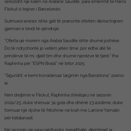
seriozisht një kalim në Arabinë Saudite, para emërimit të Hansi
Flickut si trajner i Barcelonës.
Sulmuesi anësor ishte gati të pranonte ofertën derisa trajneri
gjerman e bindi të qëndrojë.
“Oferta që morëm nga Arabia Saudite ishte shumë joshëse.
Do të ndryshonte jo vetëm jetën time, por edhe atë të
prindërve të mi, djalit tim dhe shumë njerëzve të tjerë,” tha
Raphinha për “ESPN Brasil” në tetor 2025.
“Sigurisht, e kemi konsideruar largimin nga Barcelona,” pranoi
ai.
Nën drejtimin e Flickut, Raphinha shkëlqeu në sezonin
2024/25, duke shënuar 34 gola dhe dhënë 23 asistime, duke
formuar një dyshe të frikshme në krah me Lamine Yamalin
për katalanasit.
Në sezonin që sapo përfundoi, megjithatë, dëmtimet ia