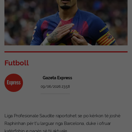
Futboll
Gazeta Express
09/06/2026 23:58
Liga Profesionale Saudite raportohet se po kërkon të joshë
Raphinhan për t’u larguar nga Barcelona, duke i ofruar
katërfishin e pagës së tij aktuale.