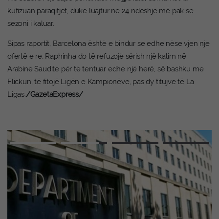
kufizuan paraqitjet, duke luajtur në 24 ndeshje më pak se
sezoni i kaluar.
Sipas raportit, Barcelona është e bindur se edhe nëse vjen një
ofertë e re, Raphinha do të refuzojë sërish një kalim në
Arabinë Saudite për të tentuar edhe një herë, së bashku me
Flickun, të fitojë Ligën e Kampionëve, pas dy titujve të La
Ligas.
/GazetaExpress/