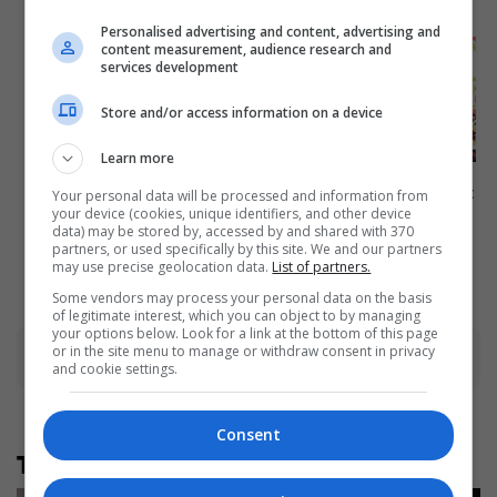
Brainberries
Personalised advertising and content, advertising and
content measurement, audience research and
When Fame Meets Fragility:
services development
6 Celebrity Stories You
Won't Forget
Store and/or access information on a device
Brainberries
Learn more
Busting Movie Myths!
Common Clichés That Don't
Your personal data will be processed and information from
Reflect Reality
your device (cookies, unique identifiers, and other device
data) may be stored by, accessed by and shared with 370
Brainberries
partners, or used specifically by this site. We and our partners
may use precise geolocation data.
List of partners.
Some vendors may process your personal data on the basis
of legitimate interest, which you can object to by managing
your options below. Look for a link at the bottom of this page
or in the site menu to manage or withdraw consent in privacy
Advertisement
and cookie settings.
Consent
Të tjera nga rubrika