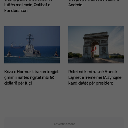
luftës me Iranin, Qalibaf e
Android
kundërshton
Kriza e Hormuzit trazon tregjet,
Rritet ndikimi rus në Francë:
çmimi i naftës ngjitet mbi 80
Lajmet e rreme me IA synojnë
dollarë për fuçi
kandidatët për president
Advertisement