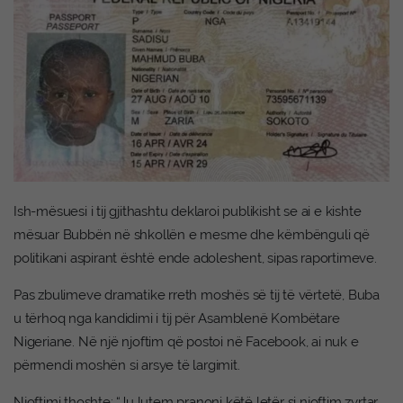
Ish-mësuesi i tij gjithashtu deklaroi publikisht se ai e kishte
mësuar Bubbën në shkollën e mesme dhe këmbënguli që
politikani aspirant është ende adoleshent, sipas raportimeve.
Pas zbulimeve dramatike rreth moshës së tij të vërtetë, Buba
u tërhoq nga kandidimi i tij për Asamblenë Kombëtare
Nigeriane. Në një njoftim që postoi në Facebook, ai nuk e
përmendi moshën si arsye të largimit.
Njoftimi thoshte: “Ju lutem pranoni këtë letër si njoftim zyrtar