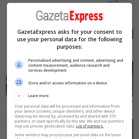
The Insane True Stories
Behind Cameron's Biggest
Films
Brainberries
GazetaExpress asks for your consent to
use your personal data for the following
You'll Be Amazed By The
purposes:
Blue Lagoon Stars Today
Brainberries
Personalised advertising and content, advertising and
content measurement, audience research and
services development
Store and/or access information on a device
Learn more
10 Tallest Women You Won't
I Bet You Didn't Know It Was
Believe Exist
Really Happening?
Your personal data will be processed and information from
your device (cookies, unique identifiers, and other device
Brainberries
Brainberries
data) may be stored by, accessed by and shared with 370
partners, or used specifically by this site. We and our partners
may use precise geolocation data.
List of partners.
Some vendors may process your personal data on the basis