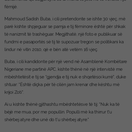
fëmijë.
Mahmoud Sadish Buba, i cili pretendonte se ishte 30 vjeç, më
parë kishte shpjeguar se pamja e tij fëminore është për shkak
të nanizmit të trashëguar. Megjithatë, një foto e publikuar së
fundmi e pasaportës së tij të supozuar tregon se politikani ka
lindur në vitin 2010, që e bën atë vetëm 16 vjeç.
Buba, i cili kandidonte për një vend në Asamblenë Kombëtare
Nigeriane me partinë APC, kishte thënë në një intervistë me
mbështetësit e tij se “gjendja e tij nuk e shqetësoi kurrë”, duke
shtuar: “Është diçka për të cilën jam krenar dhe kështu më
krijoi Zoti”.
Ai u kishte thënë gjithashtu mbështetësve të tij: “Nuk ka të
bëjë me mua, por me popullin. Populli më ka thirrur t’u
shërbej atyre dhe unë do t’u shërbej atyre.”