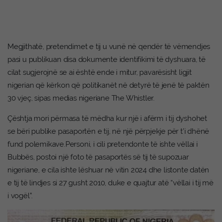
Megjithatë, pretendimet e tij u vunë në qendër të vëmendjes
pasi u publikuan disa dokumente identifikimi të dyshuara, të
cilat sugjerojnë se ai është ende i mitur, pavarësisht ligjit
nigerian që kërkon që politikanët në detyrë të jenë të paktën
30 vjeç, sipas medias nigeriane The Whistler.
Çështja mori përmasa të mëdha kur një i afërm i tij dyshohet
se bëri publike pasaportën e tij, në një përpjekje për t’i dhënë
fund polemikave.Personi, i cili pretendonte të ishte vëllai i
Bubbës, postoi një foto të pasaportës së tij të supozuar
nigeriane, e cila ishte lëshuar në vitin 2024 dhe listonte datën
e tij të lindjes si 27 gusht 2010, duke e quajtur atë “vëllai i tij më
i vogël”.