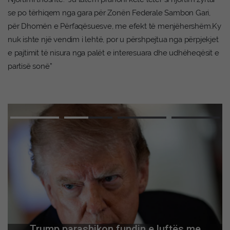
se po tërhiqem nga gara për Zonën Federale Sambon Gari,
për Dhomën e Përfaqësuesve, me efekt të menjëhershëm.Ky
nuk ishte një vendim i lehtë, por u përshpejtua nga përpjekjet
e pajtimit të nisura nga palët e interesuara dhe udhëheqësit e
partisë sonë”
Trump parashikon fundin e luftës me