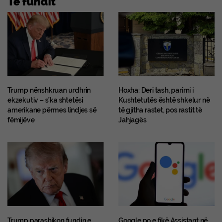
Te fundit
Trump nënshkruan urdhrin
Hoxha: Deri tash, parimi i
ekzekutiv – s’ka shtetësi
Kushtetutës është shkelur në
amerikane përmes lindjes së
të gjitha rastet, pos rastit të
fëmijëve
Jahjagës
Trump parashikon fundin e
Google po e fikë Assistant në