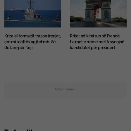
Kriza e Hormuzit trazon tregjet,
Rritet ndikimi rus në Francë:
çmimi i naftës ngjitet mbi 80
Lajmet e rreme me IA synojnë
dollarë për fuçi
kandidatët për president
Advertisement