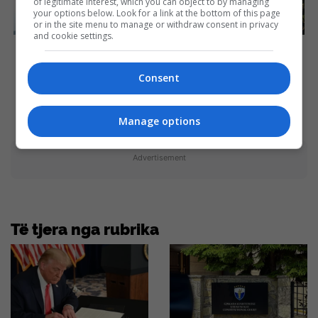
of legitimate interest, which you can object to by managing
your options below. Look for a link at the bottom of this page
or in the site menu to manage or withdraw consent in privacy
and cookie settings.
Magnetic Floating Bed: All
They Laughed At Her
That Luxury For Mere $1.6
Curves—Now She's A
Mil?
Modeling Sensation
Consent
Brainberries
Brainberries
Manage options
Advertisement
Të tjera nga rubrika