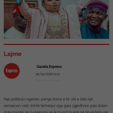
Lajme
Gazeta Express
26/05/2026 10:17
Një politikan nigerian, pamja rinore e të cilit e bëri një
sensacion viral, është tërhequr nga gara zgjedhore pasi dolën
dokumente që sugjerojnë se ai mund të jetë në të vërtetë një