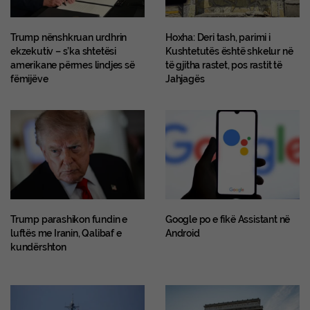
Trump nënshkruan urdhrin
Hoxha: Deri tash, parimi i
ekzekutiv – s’ka shtetësi
Kushtetutës është shkelur në
amerikane përmes lindjes së
të gjitha rastet, pos rastit të
fëmijëve
Jahjagës
Trump parashikon fundin e
Google po e fikë Assistant në
luftës me Iranin, Qalibaf e
Android
kundërshton