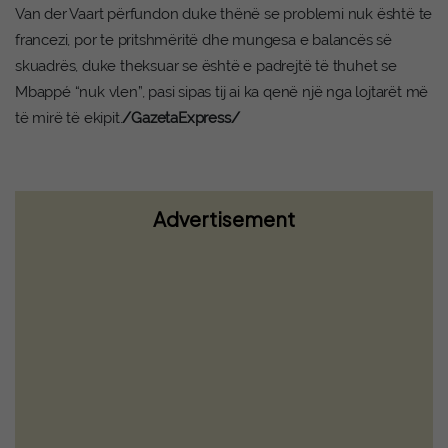
Van der Vaart përfundon duke thënë se problemi nuk është te
francezi, por te pritshmëritë dhe mungesa e balancës së
skuadrës, duke theksuar se është e padrejtë të thuhet se
Mbappé “nuk vlen”, pasi sipas tij ai ka qenë një nga lojtarët më
të mirë të ekipit.
/GazetaExpress/
Advertisement
Gashi: Edhe pak orë afat për konstituimin
e Kuvendit, të zgjedhim kryetarin dhe të
vazhdohen bisedimet për qeverinë e