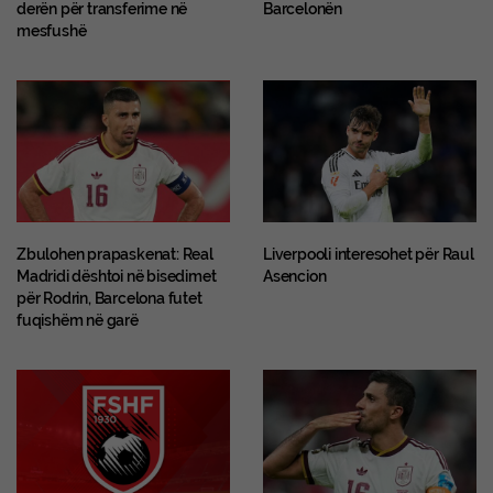
derën për transferime në
Barcelonën
mesfushë
Zbulohen prapaskenat: Real
Liverpooli interesohet për Raul
Madridi dështoi në bisedimet
Asencion
për Rodrin, Barcelona futet
fuqishëm në garë