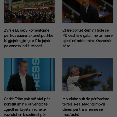
Zyra e BE’së: S’komentojmë
Çfarë po flet Remi? Thotë se
për koalicione, akterët politikë
PDK është e gatshme të marrë
të gjejnë zgjidhje e t’i krijojnë
pjesë në ndërtimin e Qeverisë
pa vonesa institucionet
së re
Gashi: Edhe pak orë afat për
Mourinho nuk do përforcime
konstituimin e Kuvendit, të
të reja, Real Madridi mbyll
zgjedhim kryetarin dhe të
derën për transferime në
vazhdohen bisedimet për
mesfushë