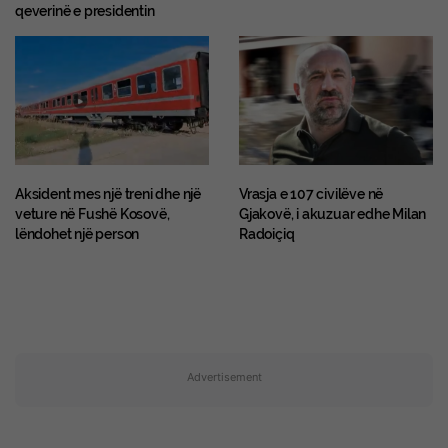
qeverinë e presidentin
Aksident mes një treni dhe një
Vrasja e 107 civilëve në
veture në Fushë Kosovë,
Gjakovë, i akuzuar edhe Milan
lëndohet një person
Radoiçiq
Advertisement