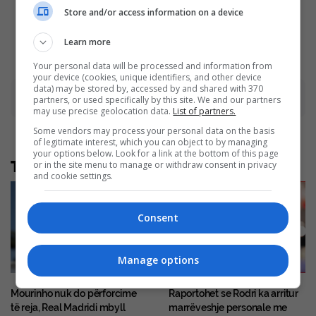
Films
Store and/or access information on a device
Brainberries
Brainberries
Learn more
Your personal data will be processed and information from
your device (cookies, unique identifiers, and other device
data) may be stored by, accessed by and shared with 370
Advertisement
partners, or used specifically by this site. We and our partners
may use precise geolocation data.
List of partners.
Some vendors may process your personal data on the basis
of legitimate interest, which you can object to by managing
your options below. Look for a link at the bottom of this page
Të tjera nga rubrika
or in the site menu to manage or withdraw consent in privacy
and cookie settings.
Consent
Manage options
Mourinho nuk do përforcime
Raportohet se Rodri ka arritur
të reja, Real Madridi mbyll
marrëveshje personale me