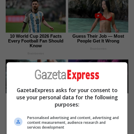
10 World Cup 2026 Facts
Guess Their Job — Most
Every Football Fan Should
People Get It Wrong
Know
Brainberries
Brainberries
GazetaExpress asks for your consent to
use your personal data for the following
Unleashing Her Passion:
8 Movies Based On Real
Demi Moore's 8 Sultriest
Stories That Give Us
purposes:
Movie Roles!
Shivers
Brainberries
Brainberries
Personalised advertising and content, advertising and
content measurement, audience research and
The Most Unexpected
The Insane True Stories
services development
Wedding Dance Moments
Behind Cameron's Biggest