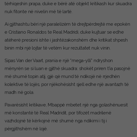
tërhiqeshin prapa, duke e bërë atë objekt kritikash kur skuadra
nuk fitonte në nivelin më të lartë.
Ai gjithashtu bëri një paralelizëm të drejtpërdrejtë me epokën
e Cristiano Ronaldos te Real Madridi, duke kujtuar se edhe
atëherë presioni ishte i jashtëzakonshëm dhe kritikat shpesh
binin mbi një lojtar të vetëm kur rezultatet nuk vinin.
Sipas Van der Vaart, prania e një “mega-ylli” ndryshon
mënyrën se si luan e gjithë skuadra: shokët priren t’ia pasojnë
më shumë topin atij, gjë që mund të ndikojë në rrjedhën
kolektive të lojës, por njëkohësisht sjell edhe një avantazh të
madh në gola.
Pavarësisht kritikave, Mbappé mbetet një nga golashënuesit
më konstantë të Real Madridit, por tifozët madrilenë
vazhdojnë të kërkojnë më shumë nga ndikimi i tij i
përgjithshëm në lojë.