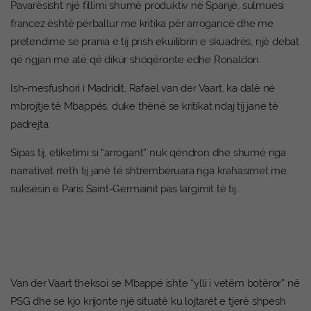
Pavarësisht një fillimi shumë produktiv në Spanjë, sulmuesi
francez është përballur me kritika për arrogancë dhe me
pretendime se prania e tij prish ekuilibrin e skuadrës, një debat
që ngjan me atë që dikur shoqëronte edhe Ronaldon.
Ish-mesfushori i Madridit, Rafael van der Vaart, ka dalë në
mbrojtje të Mbappés, duke thënë se kritikat ndaj tij janë të
padrejta.
Sipas tij, etiketimi si “arrogant” nuk qëndron dhe shumë nga
narrativat rreth tij janë të shtrembëruara nga krahasimet me
suksesin e Paris Saint-Germainit pas largimit të tij.
Van der Vaart theksoi se Mbappé ishte “ylli i vetëm botëror” në
PSG dhe se kjo krijonte një situatë ku lojtarët e tjerë shpesh