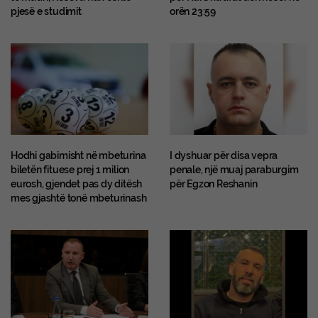
pjesë e studimit
orën 23:59
Hodhi gabimisht në mbeturina
I dyshuar për disa vepra
biletën fituese prej 1 milion
penale, një muaj paraburgim
eurosh, gjendet pas dy ditësh
për Egzon Reshanin
mes gjashtë tonë mbeturinash