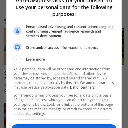
GazetaExpress asks for your consent to
use your personal data for the following
purposes:
Të tjera nga rubrika
Personalised advertising and content, advertising and
content measurement, audience research and
services development
Store and/or access information on a device
Learn more
Your personal data will be processed and information from
Sa kushton “lumturia” në
Ndërprerja e seancës, Cakolli:
your device (cookies, unique identifiers, and other device
data) may be stored by, accessed by and shared with 370
Ballkan? Shqipëria me hendek
Lejohet kërkimi i kohës shtesë,
partners, or used specifically by this site. We and our partners
të madh, Kosova nuk është
por Kurti ka afat deri nesër në
may use precise geolocation data.
List of partners.
pjesë e studimit
orën 23:59
Some vendors may process your personal data on the basis
of legitimate interest, which you can object to by managing
your options below. Look for a link at the bottom of this page
or in the site menu to manage or withdraw consent in privacy
and cookie settings.