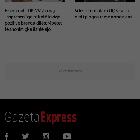
Bisedimet LDK-VV, Zemaj
Vdes ish-ushtari i UÇK-së, u
‘‘shpreson’’ që të ketë lëvizje
gjet i plagosur me armë zjarri
pozitive brenda ditës: Mbetet
të shohim çka është ajo
Advertisement