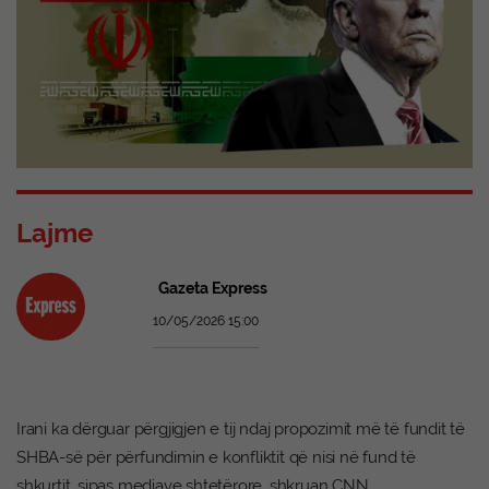
Lajme
Gazeta Express
10/05/2026 15:00
Irani ka dërguar përgjigjen e tij ndaj propozimit më të fundit të
SHBA-së për përfundimin e konfliktit që nisi në fund të
shkurtit, sipas mediave shtetërore, shkruan CNN.