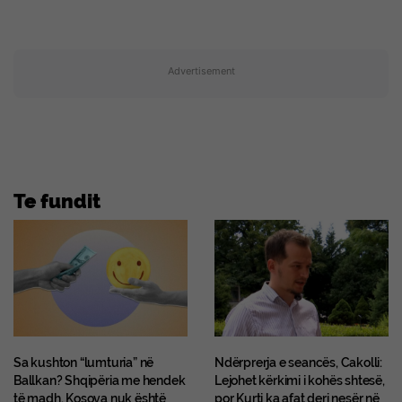
Advertisement
Te fundit
Sa kushton “lumturia” në
Ndërprerja e seancës, Cakolli:
Ballkan? Shqipëria me hendek
Lejohet kërkimi i kohës shtesë,
të madh, Kosova nuk është
por Kurti ka afat deri nesër në