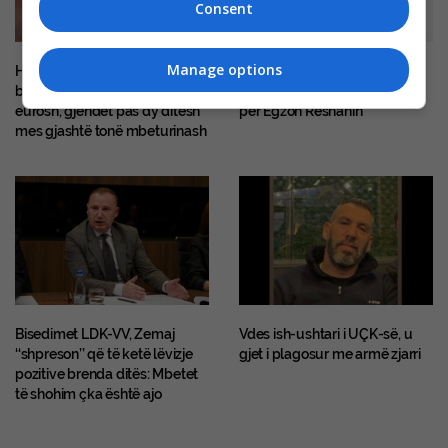
Consent
Manage options
Hodhi gabimisht në mbeturina
I dyshuar për disa vepra
biletën fituese prej 1 milion
penale, një muaj paraburgim
eurosh, gjendet pas dy ditësh
për Egzon Reshanin
mes gjashtë tonë mbeturinash
Bisedimet LDK-VV, Zemaj
Vdes ish-ushtari i UÇK-së, u
‘‘shpreson’’ që të ketë lëvizje
gjet i plagosur me armë zjarri
pozitive brenda ditës: Mbetet
të shohim çka është ajo