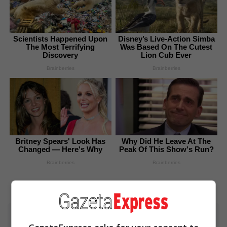
Scientists Happened Upon
Disney’s Live-Action Simba
The Most Terrifying
Was Based On The Cutest
Discovery
Lion Cub Ever
Brainberries
Brainberries
Britney Spears' Look Has
Why Did He Leave At The
Changed — Here's Why
Peak Of This Show's Run?
Brainberries
Brainberries
Advertisement