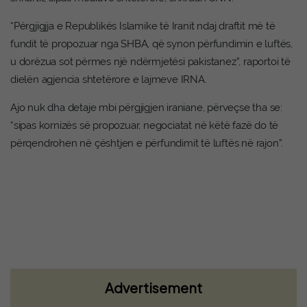
“Përgjigjja e Republikës Islamike të Iranit ndaj draftit më të
fundit të propozuar nga SHBA, që synon përfundimin e luftës,
u dorëzua sot përmes një ndërmjetësi pakistanez”, raportoi të
dielën agjencia shtetërore e lajmeve IRNA.
Ajo nuk dha detaje mbi përgjigjen iraniane, përveçse tha se:
“sipas kornizës së propozuar, negociatat në këtë fazë do të
përqendrohen në çështjen e përfundimit të luftës në rajon”.
Advertisement