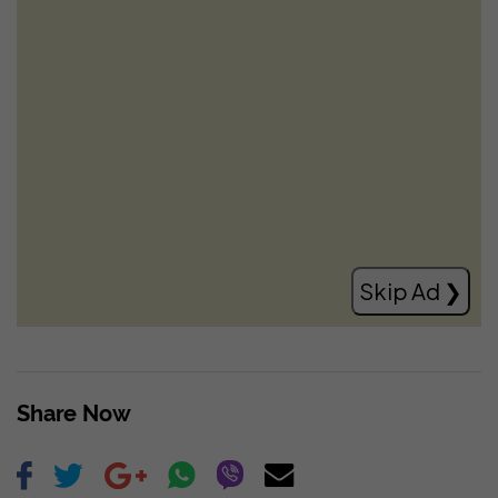
Bisedimet LDK-VV, Zemaj ‘‘shpreson’’ që
të ketë lëvizje pozitive brenda ditës:
Mbetet të shohim çka është ajo
Read more
Skip Ad ❯
Share Now