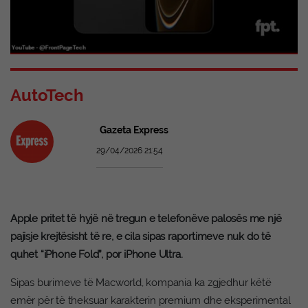
AutoTech
Gazeta Express
29/04/2026 21:54
Apple pritet të hyjë në tregun e telefonëve palosës me një
pajisje krejtësisht të re, e cila sipas raportimeve nuk do të
quhet “iPhone Fold”, por iPhone Ultra.
Sipas burimeve të Macworld, kompania ka zgjedhur këtë
emër për të theksuar karakterin premium dhe eksperimental