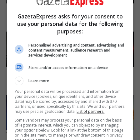
You Wouldn't Believe It If It
See The Incredible Physical
Wasn't Caught On Camera!
Transformations Of These
GazetaExpress asks for your consent to
Stars
Brainberries
use your personal data for the following
Brainberries
purposes:
Personalised advertising and content, advertising and
content measurement, audience research and
services development
Store and/or access information on a device
Hollywood's Inaccurate
From Baddies To
Portrayal of Reality - Take a
Sweethearts: These 9
Look Inside!
Actresses Can Do It All
Learn more
Brainberries
Brainberries
Your personal data will be processed and information from
your device (cookies, unique identifiers, and other device
data) may be stored by, accessed by and shared with 370
partners, or used specifically by this site. We and our partners
may use precise geolocation data.
List of partners.
Some vendors may process your personal data on the basis
of legitimate interest, which you can object to by managing
your options below. Look for a link at the bottom of this page
Top 8 Movies Based On Real
90s Hair Trends That
or in the site menu to manage or withdraw consent in privacy
Life. You Have To Watch
Screamed "Please Don't