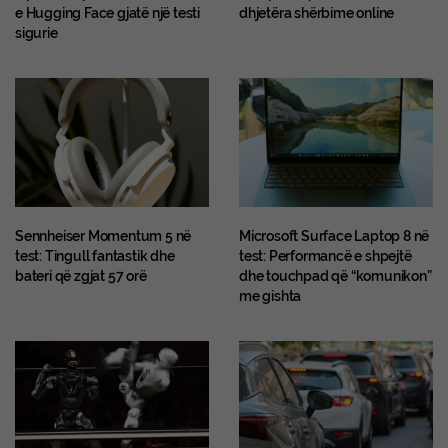
e Hugging Face gjatë një testi
dhjetëra shërbime online
sigurie
Sennheiser Momentum 5 në
Microsoft Surface Laptop 8 në
test: Tingull fantastik dhe
test: Performancë e shpejtë
bateri që zgjat 57 orë
dhe touchpad që “komunikon”
me gishta