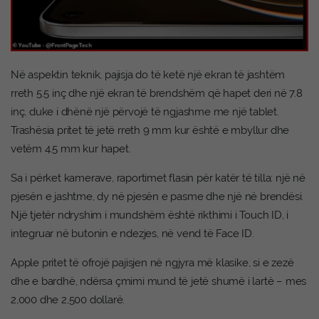
Në aspektin teknik, pajisja do të ketë një ekran të jashtëm
rreth 5.5 inç dhe një ekran të brendshëm që hapet deri në 7.8
inç, duke i dhënë një përvojë të ngjashme me një tablet.
Trashësia pritet të jetë rreth 9 mm kur është e mbyllur dhe
vetëm 4.5 mm kur hapet.
Sa i përket kamerave, raportimet flasin për katër të tilla: një në
pjesën e jashtme, dy në pjesën e pasme dhe një në brendësi.
Një tjetër ndryshim i mundshëm është rikthimi i Touch ID, i
integruar në butonin e ndezjes, në vend të Face ID.
Apple pritet të ofrojë pajisjen në ngjyra më klasike, si e zezë
dhe e bardhë, ndërsa çmimi mund të jetë shumë i lartë – mes
2,000 dhe 2,500 dollarë.