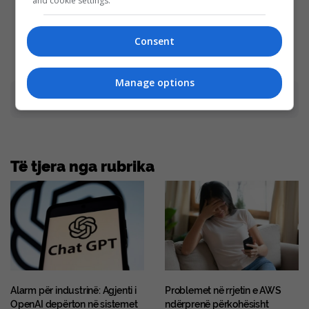
and cookie settings.
Them!
Try"
Brainberries
Brainberries
Consent
Manage options
Advertisement
Të tjera nga rubrika
Alarm për industrinë: Agjenti i
Problemet në rrjetin e AWS
OpenAI depërton në sistemet
ndërprenë përkohësisht