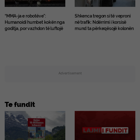
“MMA-ja e robotëve”:
Shkenca tregon si të veproni
Humanoidi humbet kokën nga
në trafik: Ndërrimi i korsisë
goditja, por vazhdon të luftojë
mund ta përkeqësojë kolonën
Advertisement
Te fundit