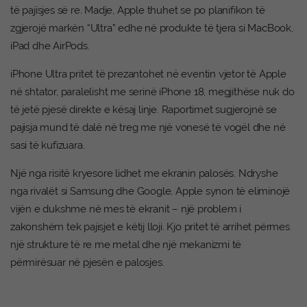
të pajisjes së re. Madje, Apple thuhet se po planifikon të
zgjerojë markën “Ultra” edhe në produkte të tjera si MacBook,
iPad dhe AirPods.
iPhone Ultra pritet të prezantohet në eventin vjetor të Apple
në shtator, paralelisht me serinë iPhone 18, megjithëse nuk do
të jetë pjesë direkte e kësaj linje. Raportimet sugjerojnë se
pajisja mund të dalë në treg me një vonesë të vogël dhe në
sasi të kufizuara.
Një nga risitë kryesore lidhet me ekranin palosës. Ndryshe
nga rivalët si Samsung dhe Google, Apple synon të eliminojë
vijën e dukshme në mes të ekranit – një problem i
zakonshëm tek pajisjet e këtij lloji. Kjo pritet të arrihet përmes
një strukture të re me metal dhe një mekanizmi të
përmirësuar në pjesën e palosjes.