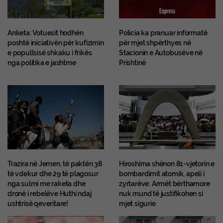
Anketa: Votuesit hodhën
Policia ka pranuar informatë
poshtë iniciativën për kufizimin
për mjet shpërthyes në
e popullsisë shkaku i frikës
Stacionin e Autobusëve në
nga politika e jashtme
Prishtinë
Trazira në Jemen, të paktën 38
Hiroshima shënon 81-vjetorin e
të vdekur dhe 29 të plagosur
bombardimit atomik, apeli i
nga sulmi me raketa dhe
zyrtarëve: Armët bërthamore
dronë i rebelëve Huthi ndaj
nuk mund të justifikohen si
ushtrisë qeveritare!
mjet sigurie