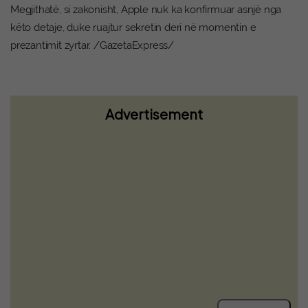
Megjithatë, si zakonisht, Apple nuk ka konfirmuar asnjë nga
këto detaje, duke ruajtur sekretin deri në momentin e
prezantimit zyrtar. /GazetaExpress/
Advertisement
Trazira në Jemen, të paktën 38 të vdekur
dhe 29 të plagosur nga sulmi me raketa
dhe dronë i rebelëve Huthi ndaj ushtrisë
qeveritare!
Read more