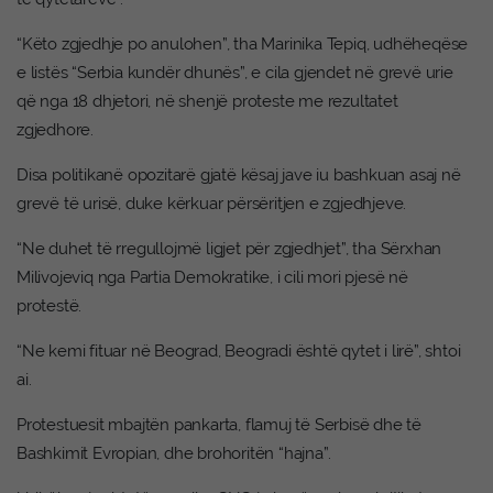
“Këto zgjedhje po anulohen”, tha Marinika Tepiq, udhëheqëse
e listës “Serbia kundër dhunës”, e cila gjendet në grevë urie
që nga 18 dhjetori, në shenjë proteste me rezultatet
zgjedhore.
Disa politikanë opozitarë gjatë kësaj jave iu bashkuan asaj në
grevë të urisë, duke kërkuar përsëritjen e zgjedhjeve.
“Ne duhet të rregullojmë ligjet për zgjedhjet”, tha Sërxhan
Milivojeviq nga Partia Demokratike, i cili mori pjesë në
protestë.
“Ne kemi fituar në Beograd, Beogradi është qytet i lirë”, shtoi
ai.
Protestuesit mbajtën pankarta, flamuj të Serbisë dhe të
Bashkimit Evropian, dhe brohoritën “hajna”.