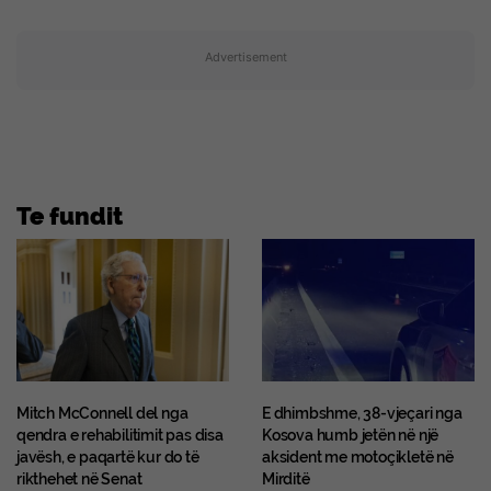
Advertisement
Te fundit
Mitch McConnell del nga
E dhimbshme, 38-vjeçari nga
qendra e rehabilitimit pas disa
Kosova humb jetën në një
javësh, e paqartë kur do të
aksident me motoçikletë në
rikthehet në Senat
Mirditë