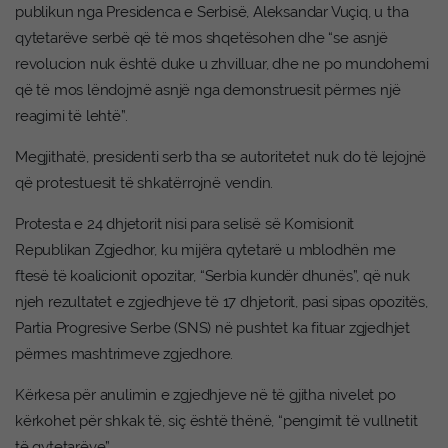
publikun nga Presidenca e Serbisë, Aleksandar Vuçiq, u tha
qytetarëve serbë që të mos shqetësohen dhe “se asnjë
revolucion nuk është duke u zhvilluar, dhe ne po mundohemi
që të mos lëndojmë asnjë nga demonstruesit përmes një
reagimi të lehtë”.
Megjithatë, presidenti serb tha se autoritetet nuk do të lejojnë
që protestuesit të shkatërrojnë vendin.
Protesta e 24 dhjetorit nisi para selisë së Komisionit
Republikan Zgjedhor, ku mijëra qytetarë u mblodhën me
ftesë të koalicionit opozitar, “Serbia kundër dhunës”, që nuk
njeh rezultatet e zgjedhjeve të 17 dhjetorit, pasi sipas opozitës,
Partia Progresive Serbe (SNS) në pushtet ka fituar zgjedhjet
përmes mashtrimeve zgjedhore.
Kërkesa për anulimin e zgjedhjeve në të gjitha nivelet po
kërkohet për shkak të, siç është thënë, “pengimit të vullnetit
të qytetarëve”.