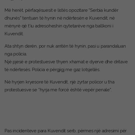
Më herët, përfaqësuesit e listës opozitare “Serbia kundër
dhunës” tentuan të hynin në ndërtesën e Kuvendit, në
mënyrë që t’iu adresoheshin qytetarëve nga ballkoni i
Kuvendit.
Ata shtyn derën, por nuk arritën të hynin, pasi u parandaluan
nga policia.
Një pjesë e protestuesve thyen xhamat e dyerve dhe dritave
të ndërtesës. Policia e përgjigj me gaz lotsjellës.
Në hyrjen kryesore të Kuvendit, një zyrtar policor u tha
protestuesve se “hyrja me forcë është vepër penale”.
Pas incidenteve para Kuvendit serb, përmes një adresimi për