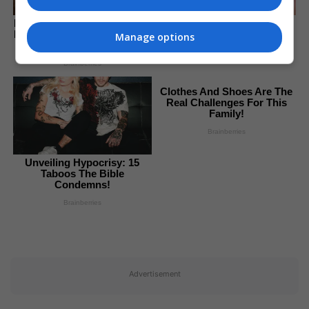
How They Made Little Simba
Britney Spears' Look Has
Look So Lifelike in 'The Lion
Changed — Here's Why
Manage options
King'
Brainberries
Brainberries
Clothes And Shoes Are The
Real Challenges For This
Family!
Brainberries
Unveiling Hypocrisy: 15
Taboos The Bible
Condemns!
Brainberries
Advertisement