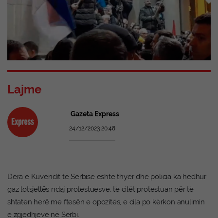
Lajme
Gazeta Express
24/12/2023 20:48
Dera e Kuvendit të Serbisë është thyer dhe policia ka hedhur
gaz lotsjellës ndaj protestuesve, të cilët protestuan për të
shtatën herë me ftesën e opozitës, e cila po kërkon anulimin
e zgjedhjeve në Serbi.