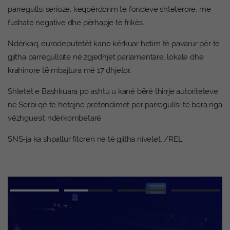
parregullsi serioze, keqpërdorim të fondeve shtetërore, me
fushatë negative dhe përhapje të frikës.
Ndërkaq, eurodeputetët kanë kërkuar hetim të pavarur për të
gjitha parregullsitë në zgjedhjet parlamentare, lokale dhe
krahinore të mbajtura më 17 dhjetor.
Shtetet e Bashkuara po ashtu u kanë bërë thirrje autoriteteve
në Serbi që të hetojnë pretendimet për parregullsi të bëra nga
vëzhguesit ndërkombëtarë.
SNS-ja ka shpallur fitoren në të gjitha nivelet. /REL