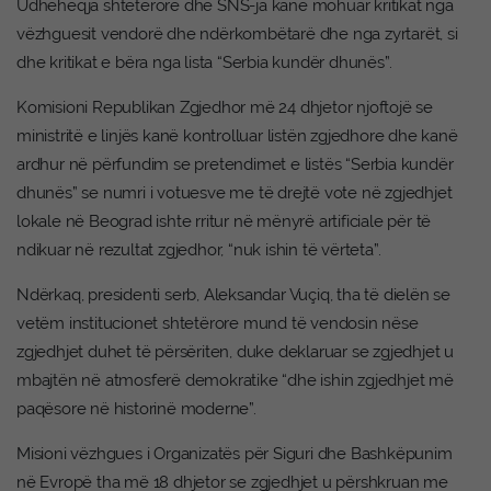
Udhëheqja shtetërore dhe SNS-ja kanë mohuar kritikat nga
vëzhguesit vendorë dhe ndërkombëtarë dhe nga zyrtarët, si
dhe kritikat e bëra nga lista “Serbia kundër dhunës”.
Komisioni Republikan Zgjedhor më 24 dhjetor njoftojë se
ministritë e linjës kanë kontrolluar listën zgjedhore dhe kanë
ardhur në përfundim se pretendimet e listës “Serbia kundër
dhunës” se numri i votuesve me të drejtë vote në zgjedhjet
lokale në Beograd ishte rritur në mënyrë artificiale për të
ndikuar në rezultat zgjedhor, “nuk ishin të vërteta”.
Ndërkaq, presidenti serb, Aleksandar Vuçiq, tha të dielën se
vetëm institucionet shtetërore mund të vendosin nëse
zgjedhjet duhet të përsëriten, duke deklaruar se zgjedhjet u
mbajtën në atmosferë demokratike “dhe ishin zgjedhjet më
paqësore në historinë moderne”.
Misioni vëzhgues i Organizatës për Siguri dhe Bashkëpunim
në Evropë tha më 18 dhjetor se zgjedhjet u përshkruan me