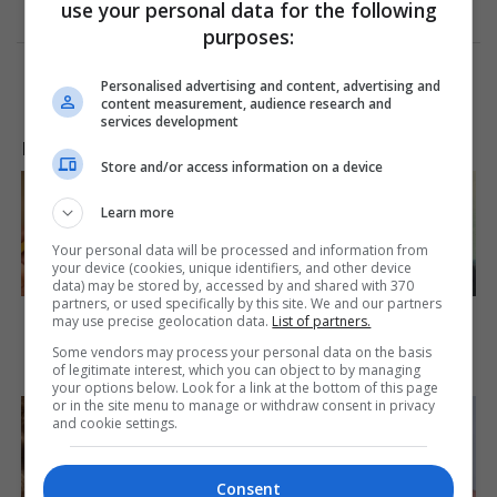
use your personal data for the following
purposes:
Personalised advertising and content, advertising and
content measurement, audience research and
services development
LAJME NGA INTERNETI
Store and/or access information on a device
Learn more
Your personal data will be processed and information from
your device (cookies, unique identifiers, and other device
data) may be stored by, accessed by and shared with 370
partners, or used specifically by this site. We and our partners
15 Things You Do Everyday
You'll Be Amazed By The
may use precise geolocation data.
List of partners.
That The Bible Forbids: Are
Blue Lagoon Stars Today
You Guilty?
Some vendors may process your personal data on the basis
Brainberries
of legitimate interest, which you can object to by managing
Brainberries
your options below. Look for a link at the bottom of this page
or in the site menu to manage or withdraw consent in privacy
and cookie settings.
Consent