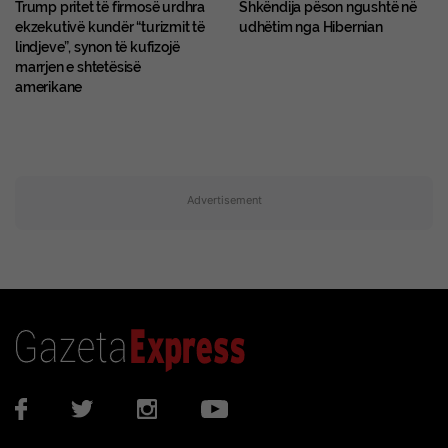
Trump pritet të firmosë urdhra
Shkëndija pëson ngushtë në
ekzekutivë kundër “turizmit të
udhëtim nga Hibernian
lindjeve”, synon të kufizojë
marrjen e shtetësisë
amerikane
Advertisement