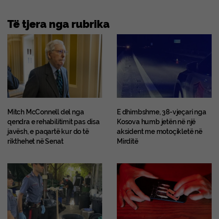
Të tjera nga rubrika
Mitch McConnell del nga
E dhimbshme, 38-vjeçari nga
qendra e rehabilitimit pas disa
Kosova humb jetën në një
javësh, e paqartë kur do të
aksident me motoçikletë në
rikthehet në Senat
Mirditë