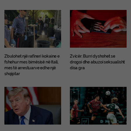
Zbulohet një rafineri kokaine e
Zvicër: Burri dyshohet se
fshehur mes bimësisë në Itali,
drogoi dhe abuzoi seksualisht
mes të arrestuarve edhe një
disa gra
shqiptar