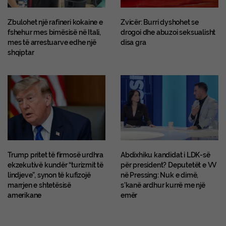
Zbulohet një rafineri kokaine e
Zvicër: Burri dyshohet se
fshehur mes bimësisë në Itali,
drogoi dhe abuzoi seksualisht
mes të arrestuarve edhe një
disa gra
shqiptar
Trump pritet të firmosë urdhra
Abdixhiku kandidat i LDK-së
ekzekutivë kundër “turizmit të
për president? Deputetët e VV
lindjeve”, synon të kufizojë
në Pressing: Nuk e dimë,
marrjen e shtetësisë
s’kanë ardhur kurrë me një
amerikane
emër