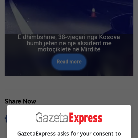
E dhimbshme, 38-vjeçari nga Kosova
humb jetën në një aksident me
motoçikletë në Mirditë
Read more
Share Now
GazetaExpress asks for your consent to