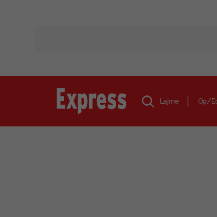
Lajme
Op/E