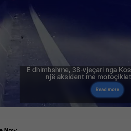
E dhimbshme, 38-vjeçari nga Kos
një aksident me motoçiklet
Read more
re Now