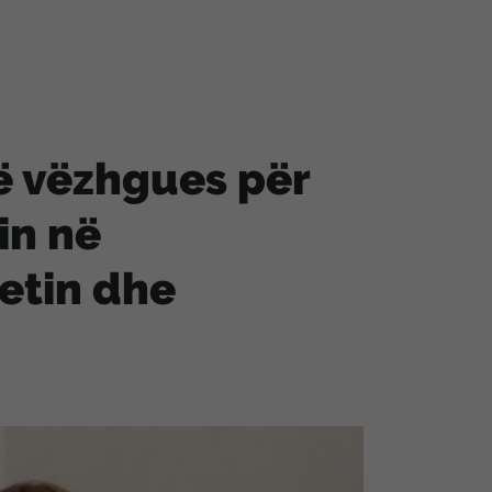
ë vëzhgues për
in në
tetin dhe