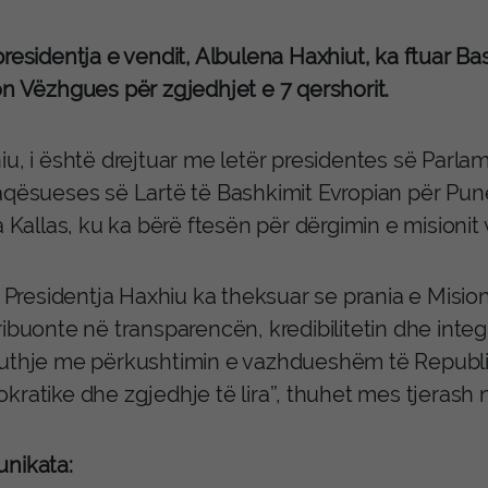
residentja e vendit, Albulena Haxhiut, ka ftuar B
on Vëzhgues për zgjedhjet e 7 qershorit.
iu, i është drejtuar me letër presidentes së Parla
aqësueses së Lartë të Bashkimit Evropian për Punë 
a Kallas, ku ka bërë ftesën për dërgimin e misioni
. Presidentja Haxhiu ka theksuar se prania e Misi
ibuonte në transparencën, kredibilitetin dhe integr
uthje me përkushtimin e vazhdueshëm të Republi
kratike dhe zgjedhje të lira’’, thuhet mes tjerash
nikata: