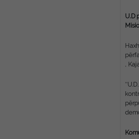
U.D p
Misi
Haxh
përf
, Kaj
‘‘U.D
kontr
përp
demo
Komu