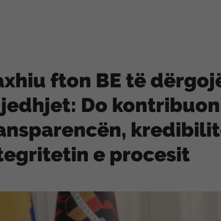
xhiu fton BE të dërgoj
jedhjet: Do kontribuon
ansparencën, kredibili
tegritetin e procesit