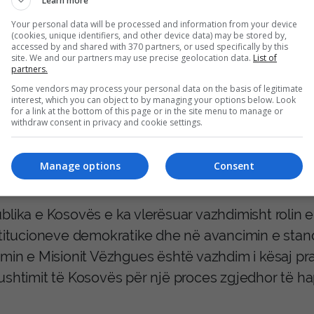
Learn more
tetuese, ka nxjerrë vendimin për caktimin e datë
Your personal data will be processed and information from your device
(cookies, unique identifiers, and other device data) may be stored by,
 pasur parasysh rëndësinë e këtij procesi, ajo ka
accessed by and shared with 370 partners, or used specifically by this
site. We and our partners may use precise geolocation data.
List of
isioni të pavarur Vëzhgues, të përcjellë dhe vlerë
partners.
Some vendors may process your personal data on the basis of legitimate
interest, which you can object to by managing your options below. Look
 Presidentja Haxhiu ka theksuar se prania e Mision
for a link at the bottom of this page or in the site menu to manage or
withdraw consent in privacy and cookie settings.
ibuonte në transparencën, kredibilitetin dhe integr
uthje me përkushtimin e vazhdueshëm të Republi
Manage options
Consent
ratike dhe zgjedhje të lira.
blika e Kosovës e ka vlerësuar vazhdimisht rolin 
stitucioneve demokratike dhe në avancimin e stan
imin e Misionit Vëzhgues është vazhdim i kësaj pra
ushtimit të Kosovës për një proces zgjedhor të h