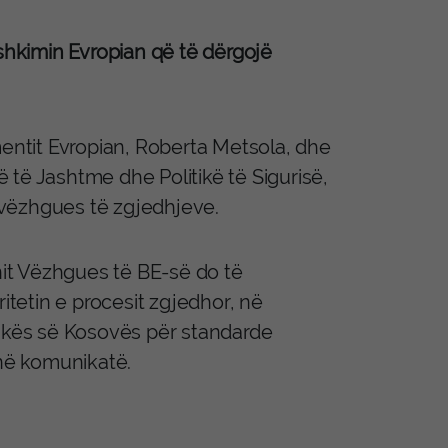
ashkimin Evropian që të dërgojë
mentit Evropian, Roberta Metsola, dhe
të Jashtme dhe Politikë të Sigurisë,
t vëzhgues të zgjedhjeve.
onit Vëzhgues të BE-së do të
itetin e procesit zgjedhor, në
kës së Kosovës për standarde
 në komunikatë.