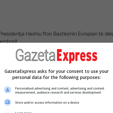
 Presidentja Haxhiu fton Bashkimin Evropian të dë
ershorit
ruesja e Detyrës së Presidentes së Republikës së 
uar letër Presidentes së Parlamentit Evropian, R
GazetaExpress asks for your consent to use your
ë të Bashkimit Evropian për Punë të Jashtme dhe Po
personal data for the following purposes:
ndëspresidente e Komisionit Evropian, Kaja Kallas
pian të dërgojë Mision Vëzhgues të Zgjedhjeve p
Personalised advertising and content, advertising and content
measurement, audience research and services development
ndin e Republikës së Kosovës, të caktuara për da
Store and/or access information on a device
etrën e saj, U.D. Presidentja Haxhiu ka theksuar s