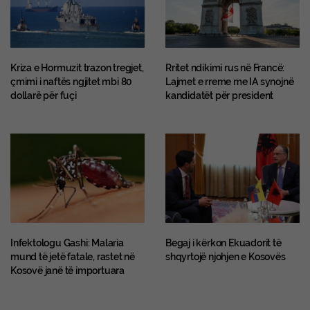
Kriza e Hormuzit trazon tregjet,
Rritet ndikimi rus në Francë:
çmimi i naftës ngjitet mbi 80
Lajmet e rreme me IA synojnë
dollarë për fuçi
kandidatët për president
​Infektologu Gashi: Malaria
Begaj i kërkon Ekuadorit të
mund të jetë fatale, rastet në
shqyrtojë njohjen e Kosovës
Kosovë janë të importuara