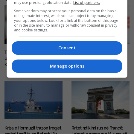
may use precise geolocation data.
List of partners.
Some vendors may process your personal data on the basis
of legitimate interest, which you can object to by managing
your options below. Look for a link at the bottom of this page
or in the site menu to manage or withdraw consent in privacy
and cookie settings.
Consent
Trump parashikon fundin e
Google po e fikë Assistant në
luftës me Iranin, Qalibaf e
Android
kundërshton
Manage options
Kriza e Hormuzit trazon tregjet,
Rritet ndikimi rus në Francë: