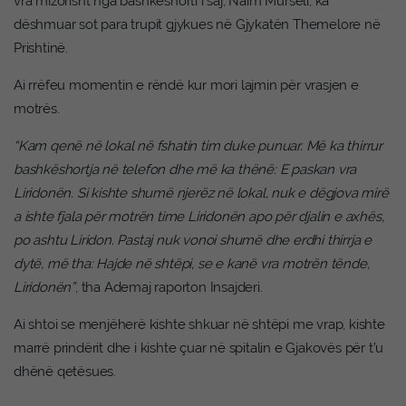
vra mizorisht nga bashkëshorti i saj, Naim Murseli, ka
dëshmuar sot para trupit gjykues në Gjykatën Themelore në
Prishtinë.
Ai rrëfeu momentin e rëndë kur mori lajmin për vrasjen e
motrës.
“Kam qenë në lokal në fshatin tim duke punuar. Më ka thirrur
bashkëshortja në telefon dhe më ka thënë: E paskan vra
Liridonën. Si kishte shumë njerëz në lokal, nuk e dëgjova mirë
a ishte fjala për motrën time Liridonën apo për djalin e axhës,
po ashtu Liridon. Pastaj nuk vonoi shumë dhe erdhi thirrja e
dytë, më tha: Hajde në shtëpi, se e kanë vra motrën tënde,
Liridonën”
, tha Ademaj raporton Insajderi.
Ai shtoi se menjëherë kishte shkuar në shtëpi me vrap, kishte
marrë prindërit dhe i kishte çuar në spitalin e Gjakovës për t’u
dhënë qetësues.