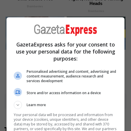
Heads
Brainberries
Brainberries
GazetaExpress asks for your consent to
use your personal data for the following
8 Conspiracies That Turned
Unforgettable Awkward
purposes:
Out To Be True
Moments From The
Olympics
Brainberries
Brainberries
Personalised advertising and content, advertising and
content measurement, audience research and
services development
Store and/or access information on a device
Advertisement
Learn more
Your personal data will be processed and information from
your device (cookies, unique identifiers, and other device
data) may be stored by, accessed by and shared with 370
Të tjera nga rubrika
partners, or used specifically by this site. We and our partners