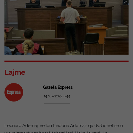
Lajme
Gazeta Express
14/07/2025 9:44
Leonard Ademaj, vëllai i Liridona Ademajt që dyshohet se u