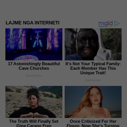
LAJME NGA INTERNETI
17 Astonishingly Beautiful
It's Not Your Typical Family:
Cave Churches
Each Member Has This
Unique Trait!
Brainberries
Brainberries
The Truth Will Finally Set
Once Criticized For Her
Gina Carano Free
Figure, Now She's Turning