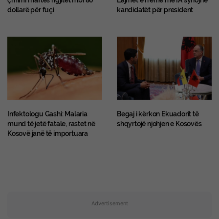
çmimi i naftës ngjitet mbi 80
Lajmet e rreme me IA synojnë
dollarë për fuçi
kandidatët për president
​Infektologu Gashi: Malaria
Begaj i kërkon Ekuadorit të
mund të jetë fatale, rastet në
shqyrtojë njohjen e Kosovës
Kosovë janë të importuara
Advertisement