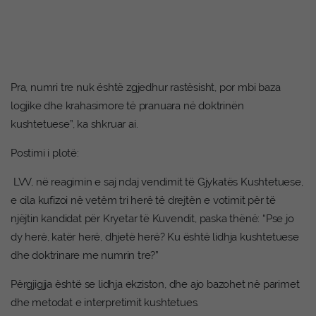
Pra, numri tre nuk është zgjedhur rastësisht, por mbi baza
logjike dhe krahasimore të pranuara në doktrinën
kushtetuese”, ka shkruar ai.
Postimi i plotë:
LVV, në reagimin e saj ndaj vendimit të Gjykatës Kushtetuese,
e cila kufizoi në vetëm tri herë të drejtën e votimit për të
njëjtin kandidat për Kryetar të Kuvendit, paska thënë: “Pse jo
dy herë, katër herë, dhjetë herë? Ku është lidhja kushtetuese
dhe doktrinare me numrin tre?”
Përgjigjja është se lidhja ekziston, dhe ajo bazohet në parimet
dhe metodat e interpretimit kushtetues.