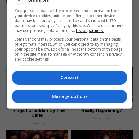
Learn more
Your personal data will be processed and information from
your device (cookies, unique identifiers, and other device
data) may be stored by, accessed by and shared with 370
partners, or used specifically by this site. We and our partners
may use precise geolocation data.
List of partners.
Some vendors may process your personal data on the basis
of legitimate interest, which you can object to by managing
your options below. Look for a link at the bottom of this page
or in the site menu to manage or withdraw consent in privacy
and cookie settings.
LAJME NGA INTERNETI
Consent
Manage options
Discover 15 Surprising
I Bet You Didn't Know It Was
Things Forbidden By The
Really Happening?
Bible
Brainberries
Brainberries