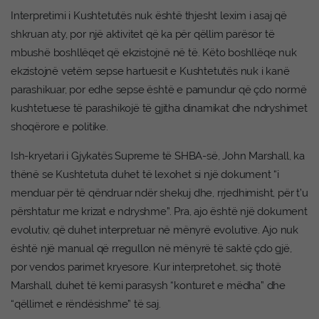
Interpretimi i Kushtetutës nuk është thjesht lexim i asaj që
shkruan aty, por një aktivitet që ka për qëllim parësor të
mbushë boshllëqet që ekzistojnë në të. Këto boshllëqe nuk
ekzistojnë vetëm sepse hartuesit e Kushtetutës nuk i kanë
parashikuar, por edhe sepse është e pamundur që çdo normë
kushtetuese të parashikojë të gjitha dinamikat dhe ndryshimet
shoqërore e politike.
Ish-kryetari i Gjykatës Supreme të SHBA-së, John Marshall, ka
thënë se Kushtetuta duhet të lexohet si një dokument “i
menduar për të qëndruar ndër shekuj dhe, rrjedhimisht, për t’u
përshtatur me krizat e ndryshme”. Pra, ajo është një dokument
evolutiv, që duhet interpretuar në mënyrë evolutive. Ajo nuk
është një manual që rregullon në mënyrë të saktë çdo gjë,
por vendos parimet kryesore. Kur interpretohet, siç thotë
Marshall, duhet të kemi parasysh “konturet e mëdha” dhe
“qëllimet e rëndësishme” të saj.