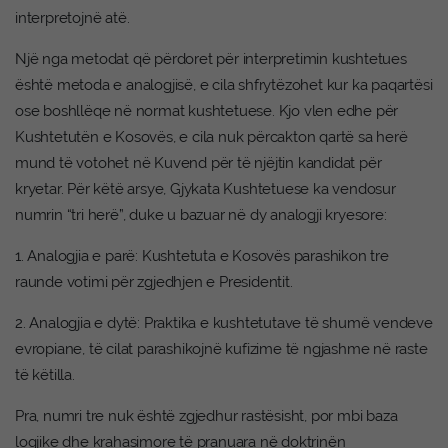
interpretojnë atë.
Një nga metodat që përdoret për interpretimin kushtetues
është metoda e analogjisë, e cila shfrytëzohet kur ka paqartësi
ose boshllëqe në normat kushtetuese. Kjo vlen edhe për
Kushtetutën e Kosovës, e cila nuk përcakton qartë sa herë
mund të votohet në Kuvend për të njëjtin kandidat për
kryetar. Për këtë arsye, Gjykata Kushtetuese ka vendosur
numrin “tri herë”, duke u bazuar në dy analogji kryesore:
1. Analogjia e parë: Kushtetuta e Kosovës parashikon tre
raunde votimi për zgjedhjen e Presidentit.
2. Analogjia e dytë: Praktika e kushtetutave të shumë vendeve
evropiane, të cilat parashikojnë kufizime të ngjashme në raste
të këtilla.
Pra, numri tre nuk është zgjedhur rastësisht, por mbi baza
logjike dhe krahasimore të pranuara në doktrinën