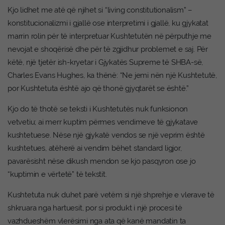
Kjo lidhet me atë që njihet si “living constitutionalism” –
konstitucionalizmi i gjallë ose interpretimi i gjallë, ku gjykatat
marrin rolin për të interpretuar Kushtetutën në përputhje me
nevojat e shoqërisë dhe për të zgjidhur problemet e saj. Për
këtë, një tjetër ish-kryetar i Gjykatës Supreme të SHBA-së,
Charles Evans Hughes, ka thënë: “Ne jemi nën një Kushtetutë,
por Kushtetuta është ajo që thonë gjyqtarët se është.”
Kjo do të thotë se teksti i Kushtetutës nuk funksionon
vetvetiu; ai merr kuptim përmes vendimeve të gjykatave
kushtetuese. Nëse një gjykatë vendos se një veprim është
kushtetues, atëherë ai vendim bëhet standard ligjor,
pavarësisht nëse dikush mendon se kjo pasqyron ose jo
“kuptimin e vërtetë” të tekstit.
Kushtetuta nuk duhet parë vetëm si një shprehje e vlerave të
shkruara nga hartuesit, por si produkt i një procesi të
vazhdueshëm vlerësimi nga ata që kanë mandatin ta