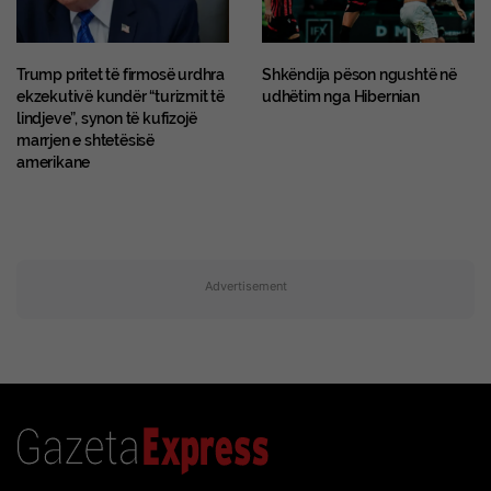
Trump pritet të firmosë urdhra
Shkëndija pëson ngushtë në
ekzekutivë kundër “turizmit të
udhëtim nga Hibernian
lindjeve”, synon të kufizojë
marrjen e shtetësisë
amerikane
Advertisement