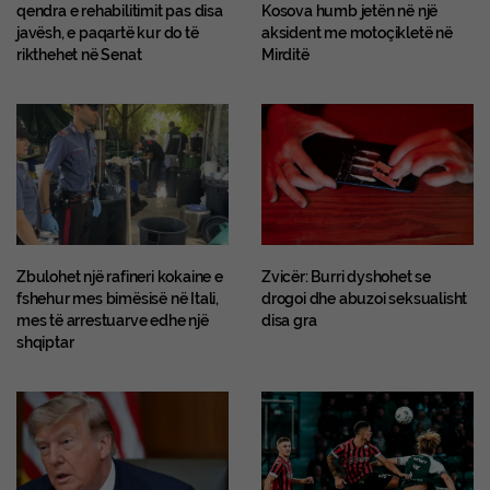
qendra e rehabilitimit pas disa
Kosova humb jetën në një
javësh, e paqartë kur do të
aksident me motoçikletë në
rikthehet në Senat
Mirditë
Zbulohet një rafineri kokaine e
Zvicër: Burri dyshohet se
fshehur mes bimësisë në Itali,
drogoi dhe abuzoi seksualisht
mes të arrestuarve edhe një
disa gra
shqiptar