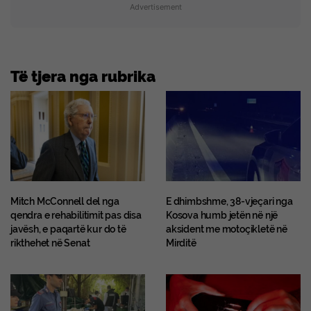
Advertisement
Të tjera nga rubrika
Mitch McConnell del nga
E dhimbshme, 38-vjeçari nga
qendra e rehabilitimit pas disa
Kosova humb jetën në një
javësh, e paqartë kur do të
aksident me motoçikletë në
rikthehet në Senat
Mirditë