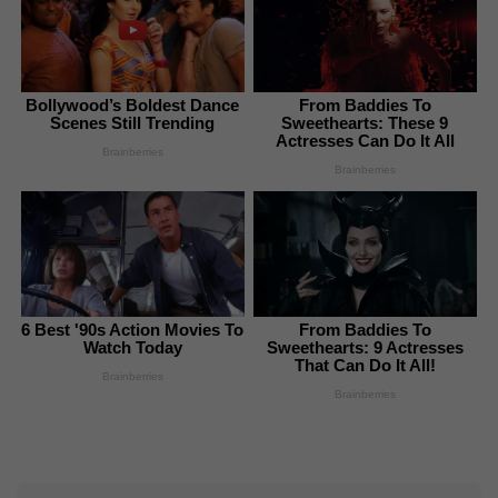
Bollywood’s Boldest Dance
From Baddies To
Scenes Still Trending
Sweethearts: These 9
Actresses Can Do It All
Brainberries
Brainberries
6 Best '90s Action Movies To
From Baddies To
Watch Today
Sweethearts: 9 Actresses
That Can Do It All!
Brainberries
Brainberries