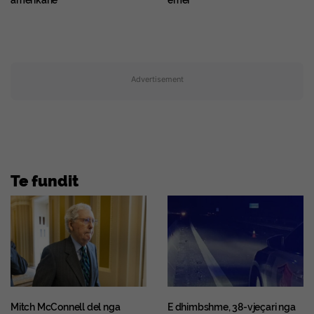
amerikane
emër
Advertisement
Te fundit
Mitch McConnell del nga
E dhimbshme, 38-vjeçari nga