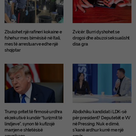
Zbulohet një rafineri kokaine e
Zvicër: Burri dyshohet se
fshehur mes bimësisë në Itali,
drogoi dhe abuzoi seksualisht
mes të arrestuarve edhe një
disa gra
shqiptar
Trump pritet të firmosë urdhra
Abdixhiku kandidat i LDK-së
ekzekutivë kundër “turizmit të
për president? Deputetët e VV
lindjeve”, synon të kufizojë
në Pressing: Nuk e dimë,
marrjen e shtetësisë
s’kanë ardhur kurrë me një