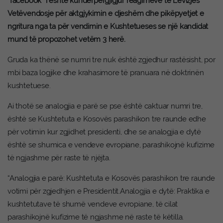
“facebook” i është kundërpërgjigjur reagimeve të Lëvizjes
Vetëvendosje për aktgjykimin e djeshëm dhe pikëpyetjet e
ngritura nga ta për vendimin e Kushtetueses se një kandidat
mund të propozohet vetëm 3 herë.
Gruda ka thënë se numri tre nuk është zgjedhur rastësisht, por
mbi baza logjike dhe krahasimore të pranuara në doktrinën
kushtetuese.
Ai thotë se analogjia e parë se pse është caktuar numri tre,
është se Kushtetuta e Kosovës parashikon tre raunde edhe
për votimin kur zgjidhet presidenti, dhe se analogjia e dytë
është se shumica e vendeve evropiane, parashikojnë kufizime
të ngjashme për raste të njëjta.
“Analogjia e parë: Kushtetuta e Kosovës parashikon tre raunde
votimi për zgjedhjen e Presidentit.Analogjia e dytë: Praktika e
kushtetutave të shumë vendeve evropiane, të cilat
parashikojnë kufizime të ngjashme në raste të këtilla.