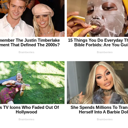
ember The Justin Timberlake
15 Things You Do Everyday T
ent That Defined The 2000s?
Bible Forbids: Are You Gui
Brainberries
Brainberries
0s TV Icons Who Faded Out Of
She Spends Millions To Tra
Hollywood
Herself Into A Barbie Dol
Brainberries
Brainberries