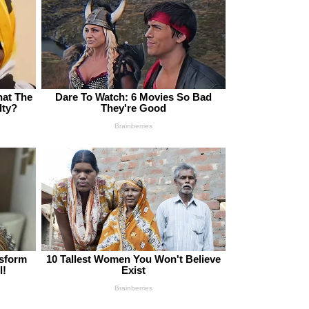
hat The
Dare To Watch: 6 Movies So Bad
lty?
They're Good
Brainberries
nsform
10 Tallest Women You Won't Believe
l!
Exist
Brainberries