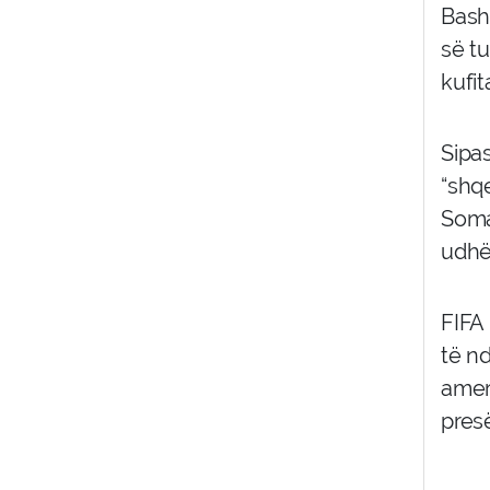
Bash
së tu
kufit
Sipa
“shq
Soma
udhët
FIFA 
të n
amer
pres