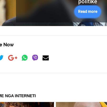
politike
Read more
re Now
E NGA INTERNETI