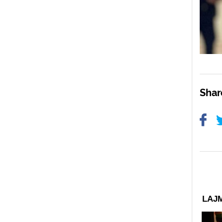
Sha
LAJM