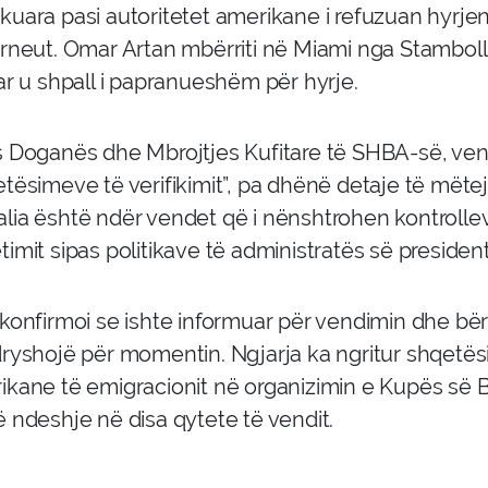
kuara pasi autoritetet amerikane i refuzuan hyrje
rneut. Omar Artan mbërriti në Miami nga Stambolli 
ar u shpall i papranueshëm për hyrje.
s Doganës dhe Mbrojtjes Kufitare të SHBA-së, ven
etësimeve të verifikimit”, pa dhënë detaje të mëte
lia është ndër vendet që i nënshtrohen kontrollev
imit sipas politikave të administratës së presiden
konfirmoi se ishte informuar për vendimin dhe bëri 
dryshojë për momentin. Ngjarja ka ngritur shqetësi
ikane të emigracionit në organizimin e Kupës së 
ë ndeshje në disa qytete të vendit.