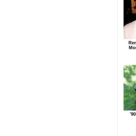
Rem
Mom
’9