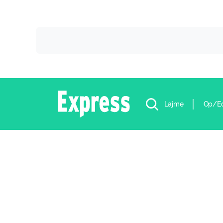
Lajme
Op/E