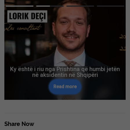
Ky është i riu nga Prishtina që humbi jetën
në aksidentin në Shqipëri
Read more
Share Now