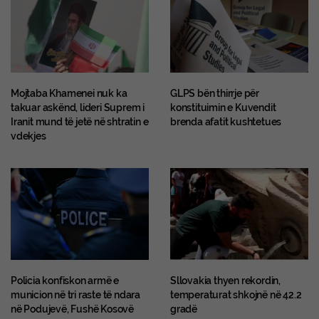
Mojtaba Khamenei nuk ka
GLPS bën thirrje për
takuar askënd, lideri Suprem i
konstituimin e Kuvendit
Iranit mund të jetë në shtratin e
brenda afatit kushtetues
vdekjes
Policia konfiskon armë e
Sllovakia thyen rekordin,
municion në tri raste të ndara
temperaturat shkojnë në 42.2
në Podujevë, Fushë Kosovë
gradë