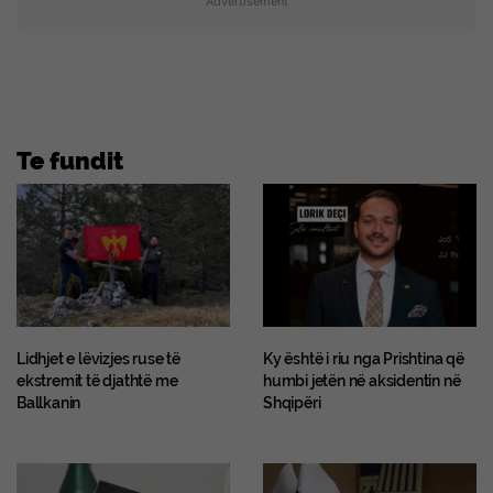
Advertisement
Te fundit
Lidhjet e lëvizjes ruse të
Ky është i riu nga Prishtina që
ekstremit të djathtë me
humbi jetën në aksidentin në
Ballkanin
Shqipëri