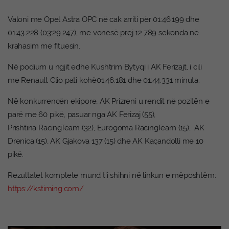
Valoni me Opel Astra OPC në cak arriti për 01:46.199 dhe
01:43.228 (03:29.247), me vonesë prej 12.789 sekonda në
krahasim me fituesin.
Në podium u ngjit edhe Kushtrim Bytyqi i AK Ferizajt, i cili
me Renault Clio pati kohë01:46.181 dhe 01:44.331 minuta.
Në konkurrencën ekipore, AK Prizreni u rendit në pozitën e
parë me 60 pikë, pasuar nga AK Ferizaj (55),
Prishtina RacingTeam (32), Eurogoma RacingTeam (15), AK
Drenica (15), AK Gjakova 137 (15) dhe AK Kaçandolli me 10
pikë.
Rezultatet komplete mund t’i shihni në linkun e mëposhtëm:
https://kstiming.com/