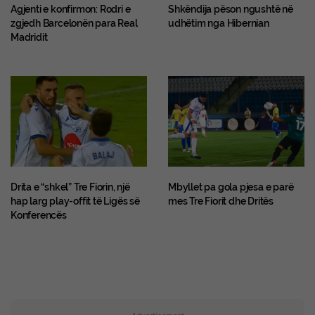
Agjenti e konfirmon: Rodri e
Shkëndija pëson ngushtë në
zgjedh Barcelonën para Real
udhëtim nga Hibernian
Madridit
Drita e “shkel” Tre Fiorin, një
Mbyllet pa gola pjesa e parë
hap larg play-offit të Ligës së
mes Tre Fiorit dhe Dritës
Konferencës