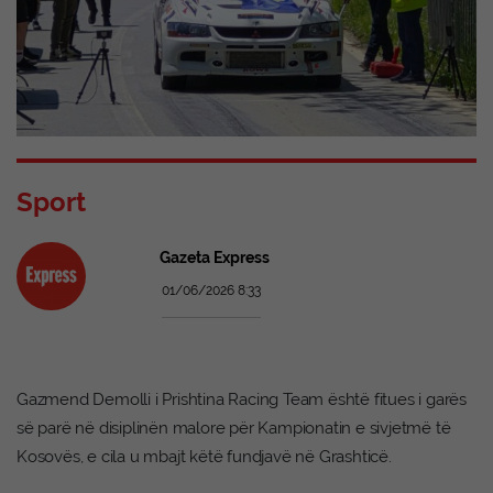
Sport
Gazeta Express
01/06/2026 8:33
Gazmend Demolli i Prishtina Racing Team është fitues i garës
së parë në disiplinën malore për Kampionatin e sivjetmë të
Kosovës, e cila u mbajt këtë fundjavë në Grashticë.