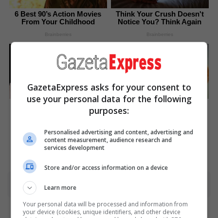
6 Best 90’s Action Movies
Think Your Crush Doesn't
From Your Childhood
Notice You? Think Again
Brainberries
Brainberries
GazetaExpress asks for your consent to
use your personal data for the following
Remember The Justin
90s Hair Trends That
purposes:
Timberlake Moment That
Screamed "Please Don't
Defined The 2000s?
Try"
Personalised advertising and content, advertising and
Brainberries
Brainberries
content measurement, audience research and
services development
Store and/or access information on a device
Advertisement
Learn more
Your personal data will be processed and information from
your device (cookies, unique identifiers, and other device