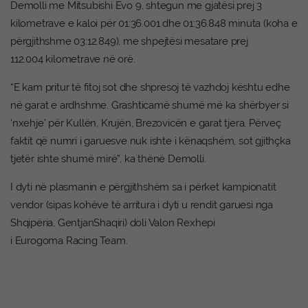
Demolli me Mitsubishi Evo 9, shtegun me gjatësi prej 3
kilometrave e kaloi për 01:36.001 dhe 01:36.848 minuta (koha e
përgjithshme 03:12.849), me shpejtësi mesatare prej
112.004 kilometrave në orë.
“E kam pritur të fitoj sot dhe shpresoj të vazhdoj kështu edhe
në garat e ardhshme. Grashticamë shumë më ka shërbyer si
‘nxehje’ për Kullën, Krujën, Brezovicën e garat tjera. Përveç
faktit që numri i garuesve nuk ishte i kënaqshëm, sot gjithçka
tjetër ishte shumë mirë”, ka thënë Demolli.
I dyti në plasmanin e përgjithshëm sa i përket kampionatit
vendor (sipas kohëve të arritura i dyti u rendit garuesi nga
Shqipëria, GentjanShaqiri) doli Valon Rexhepi
i Eurogoma Racing Team.