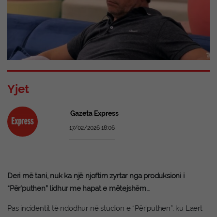
Yjet
Gazeta Express
17/02/2026 18:06
Deri më tani, nuk ka një njoftim zyrtar nga produksioni i
“Për’puthen” lidhur me hapat e mëtejshëm…
Pas incidentit të ndodhur në studion e “Për’puthen”, ku Laert