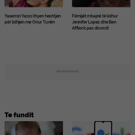
Yasemin Yazıcı thyen heshtjen
Fëmijët mbajnë të lidhur
për lidhjen me Onur Tunën
Jennifer Lopez dhe Ben
Affleck pas divorcit
Advertisement
Te fundit