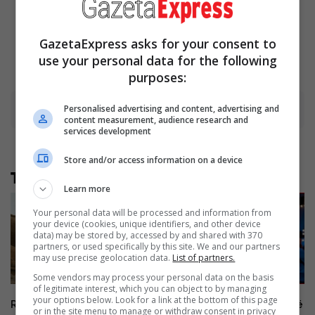
Peak Of This Show's Run?
To Keep In Your Emergency
Kit
Brainberries
Brainberries
GazetaExpress asks for your consent to
use your personal data for the following
purposes:
Personalised advertising and content, advertising and
Advertisement
content measurement, audience research and
services development
Store and/or access information on a device
Të tjera nga rubrika
Learn more
Your personal data will be processed and information from
your device (cookies, unique identifiers, and other device
data) may be stored by, accessed by and shared with 370
partners, or used specifically by this site. We and our partners
may use precise geolocation data.
List of partners.
Some vendors may process your personal data on the basis
of legitimate interest, which you can object to by managing
your options below. Look for a link at the bottom of this page
Rita Ora rrëfen bestytnitë
Letra emocionuese e babait të
or in the site menu to manage or withdraw consent in privacy