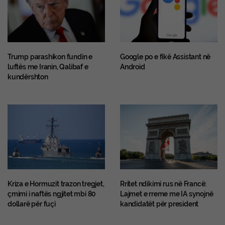
Trump parashikon fundin e
Google po e fikë Assistant në
luftës me Iranin, Qalibaf e
Android
kundërshton
Kriza e Hormuzit trazon tregjet,
Rritet ndikimi rus në Francë:
çmimi i naftës ngjitet mbi 80
Lajmet e rreme me IA synojnë
dollarë për fuçi
kandidatët për president