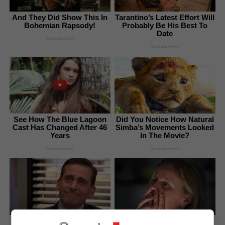
And They Did Show This In
Tarantino’s Latest Effort Will
Bohemian Rapsody!
Probably Be His Best To
Date
Brainberries
Brainberries
See How The Blue Lagoon
Did You Notice How Natural
Cast Has Changed After 46
Simba’s Movements Looked
Years
In The Movie?
Brainberries
Brainberries
Why Did He Leave At The
Will You Survive? 10 Things