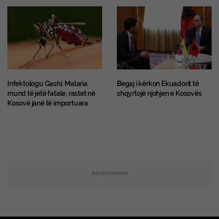
​Infektologu Gashi: Malaria
Begaj i kërkon Ekuadorit të
mund të jetë fatale, rastet në
shqyrtojë njohjen e Kosovës
Kosovë janë të importuara
Advertisement