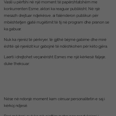
Vasili u përfshi në një moment të papërshtatshëm me
konkurrenten Esme, aktori ka reaguar publikisht. Në një
mesazh drejtuar ndjekësve, ai falënderon publikun për
mbështetjen gjatë rrugëtimit të tij në program dhe pranon se
ka gabuar.
Nuk ka njerëz të përkryer, të gjithë bëjmë gabime dhe mirë
është që njerëzit kur gabojnë të ndëshkohen për këto gjëra.
Laerti i drejtohet veçanërisht Esmes me një kërkesë faljeje,
duke theksuar:
Nëse në ndonjë moment kam cënuar personalitetin e saj i
kërkoj ndjesë.