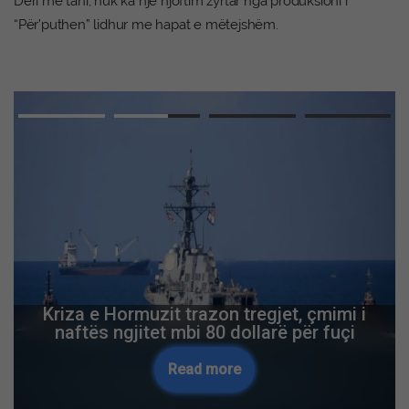
Deri më tani, nuk ka një njoftim zyrtar nga produksioni i
“Për’puthen” lidhur me hapat e mëtejshëm.
Kriza e Hormuzit trazon tregjet, çmimi i
naftës ngjitet mbi 80 dollarë për fuçi
Read more