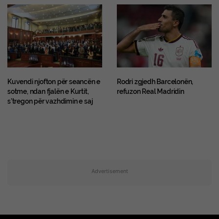
Kuvendi njofton për seancën e
Rodri zgjedh Barcelonën,
sotme, ndan fjalën e Kurtit,
refuzon Real Madridin
s’tregon për vazhdimin e saj
Advertisement