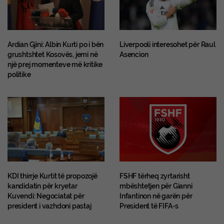
Ardian Gjini: Albin Kurti po i bën
Liverpooli interesohet për Raul
grushtshtet Kosovës, jemi në
Asencion
një prej momenteve më kritike
politike
KDI thirrje Kurtit të propozojë
FSHF tërheq zyrtarisht
kandidatin për kryetar
mbështetjen për Gianni
Kuvendi: Negociatat për
Infantinon në garën për
president i vazhdoni pastaj
President të FIFA-s