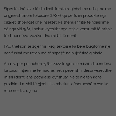
Sipas të dhënave të studimit, furnizimi global me ushqime me
origjinë shtazore tokësore (TASF), që përfshin produkte nga
gjitarët, shpendët dhe insektet, ka shënuar rritje të ndjeshme
që nga viti 1961, i nxitur kryesisht nga rritja e konsumit të mishit
të shpendëve, vezëve dhe mishit të derrit.
FAO thekson se zgjerimi i këtij sektori e ka bërë blegtorinë një
nga fushat me rritjen më të shpejtë në bujqësinë globale.
Analiza për periudhën 1961–2022 tregon se mishi i shpendëve
ka pasur rritjen më të madhe, rreth pesëfish, ndërsa vezët dhe
mishi i derrit janë pothuajse dyfishuar. Në të njëjtën kohë,
prodhimi i mishit të gjedhit ka mbetur i qëndrueshëm ose ka
rënë në disa rajone.