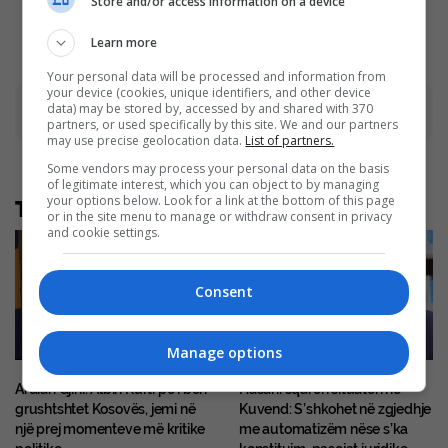
Store and/or access information on a device
Brainberries
Brainberries
Learn more
Your personal data will be processed and information from
your device (cookies, unique identifiers, and other device
data) may be stored by, accessed by and shared with 370
Advertisement
partners, or used specifically by this site. We and our partners
may use precise geolocation data.
List of partners.
Some vendors may process your personal data on the basis
of legitimate interest, which you can object to by managing
your options below. Look for a link at the bottom of this page
Të tjera nga rubrika
or in the site menu to manage or withdraw consent in privacy
and cookie settings.
Consent
Manage options
Ardian Gjini: Albin Kurti po i bën
Hasani sqaron situatën në
grushtshtet Kosovës, jemi në
Kuvend: S’shkohet në zgjedhje
një prej momenteve më kritike
me automatizëm nëse s’ka