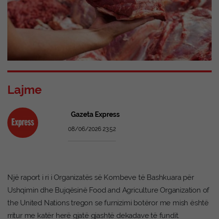
Lajme
Gazeta Express
08/06/2026 23:52
Një raport i ri i Organizatës së Kombeve të Bashkuara për
Ushqimin dhe Bujqësinë Food and Agriculture Organization of
the United Nations tregon se furnizimi botëror me mish është
rritur me katër herë gjatë gjashtë dekadave të fundit.