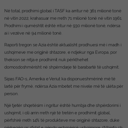
Në total, prodhimi global i TASF ka arritur në 361 milionë tonë
në vitin 2022, krahasuar me rreth 71 milionë tonë në vitin 1961.
Prodhimi i qumështit është rritur në 930 milionë tonë, ndërsa
ai i vezëve në 94 milionë tonë.
Raporti tregon se Azia është aktualisht prodhuesi më i madh i
ushqimeve me origjinë shtazore, e ndjekur nga Evropa, por
thekson se rritja e prodhimit nuk përkthehet
domosdoshmërisht në shpërndarje të barabartë të ushqimit.
Sipas FAO-s, Amerika e Veriut ka disponueshmërinë më të
lartë për frymë, ndërsa Azia mbetet me nivele më të ulëta për
person.
Një tjetër shqetësim i ngritur është humbja dhe shpërdorimi i
ushqimit, i cili arrin rreth një të tretën e prodhimit global,
përfshirë rreth 14% të produkteve me origjinë shtazore, duke
përkeqësuar sfidat e qëndrueshmërisë ushqimore./Albinfo.ch