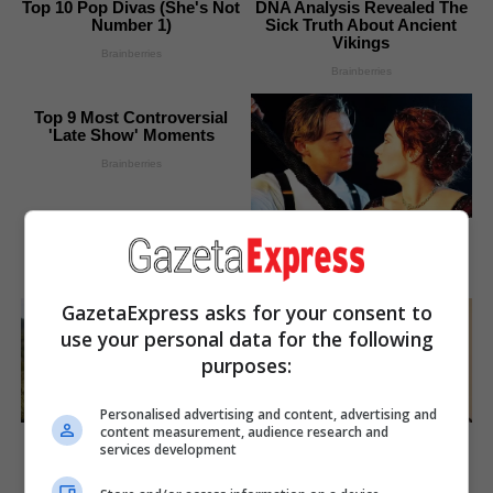
Top 10 Pop Divas (She's Not
DNA Analysis Revealed The
Number 1)
Sick Truth About Ancient
Vikings
Brainberries
Brainberries
Top 9 Most Controversial
'Late Show' Moments
Brainberries
Iconic '90s Entertainment
Couples We'll Never Forget
Brainberries
GazetaExpress asks for your consent to
use your personal data for the following
purposes:
Personalised advertising and content, advertising and
content measurement, audience research and
Disney’s Live-Action Simba
15 Things You Do Everyday
services development
Was Based On The Cutest
That The Bible Forbids: Are
Lion Cub Ever
You Guilty?