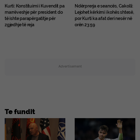
Kurti: Konstituimi i Kuvendit pa
Ndërprerja e seancës, Cakolli:
marrëveshje për president do
Lejohet kërkimi i kohës shtesë,
të ishte parapërgatitje për
por Kurti ka afat deri nesër në
zgjedhje të reja
orën 23:59
Advertisement
Te fundit