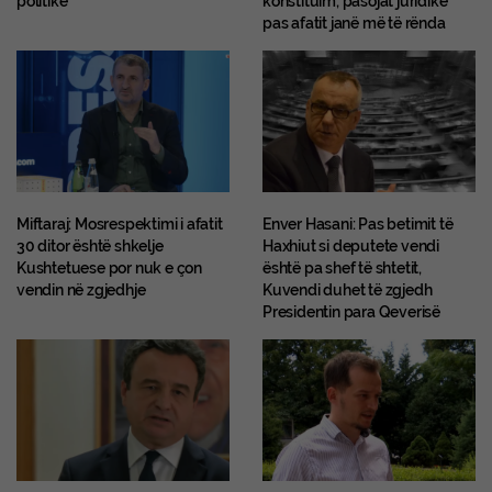
politike
konstituim, pasojat juridike
pas afatit janë më të rënda
Miftaraj: Mosrespektimi i afatit
Enver Hasani: Pas betimit të
30 ditor është shkelje
Haxhiut si deputete vendi
Kushtetuese por nuk e çon
është pa shef të shtetit,
vendin në zgjedhje
Kuvendi duhet të zgjedh
Presidentin para Qeverisë