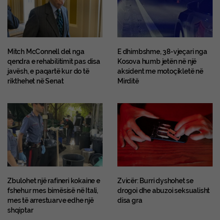
Mitch McConnell del nga
E dhimbshme, 38-vjeçari nga
qendra e rehabilitimit pas disa
Kosova humb jetën në një
javësh, e paqartë kur do të
aksident me motoçikletë në
rikthehet në Senat
Mirditë
Zbulohet një rafineri kokaine e
Zvicër: Burri dyshohet se
fshehur mes bimësisë në Itali,
drogoi dhe abuzoi seksualisht
mes të arrestuarve edhe një
disa gra
shqiptar