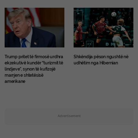
Trump pritet të firmosë urdhra
Shkëndija pëson ngushtë në
ekzekutivë kundër “turizmit të
udhëtim nga Hibernian
lindjeve”, synon të kufizojë
marrjen e shtetësisë
amerikane
Advertisement