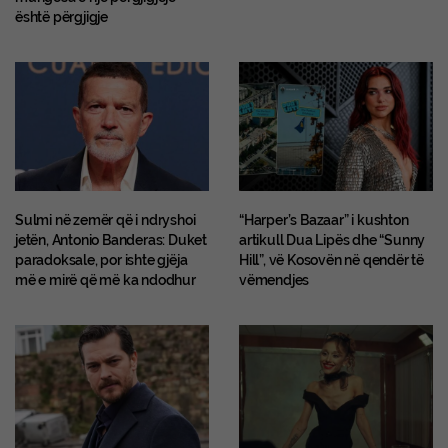
është përgjigje
Sulmi në zemër që i ndryshoi
“Harper’s Bazaar” i kushton
jetën, Antonio Banderas: Duket
artikull Dua Lipës dhe “Sunny
paradoksale, por ishte gjëja
Hill”, vë Kosovën në qendër të
më e mirë që më ka ndodhur
vëmendjes