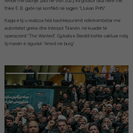
rëndë me dashje, pasi në vitin 2023 ka goditur disa herë me
thikë E. B. gjatë një konflikti në lagjen “Llukan Prifti”.
Kapja e tij u realizua falë bashkëpunimit ndërkombëtar me
autoritetet greke dhe Interpol Tiranën, në kuadër të
operacionit “The Wanted”. Gjykata e Beratit kishte caktuar ndaj
tij masën e sigurisë “Arrest në burg”.