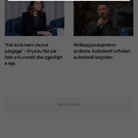
“Sot do të kemi shumë
Molliqaj paralajmëron
përgjigje” – Kryeziu flet për
protesta: Autoritarët luftohen,
fatin e Kuvendit dhe zgjedhjet
autoritarët largohen
e reja
Advertisement