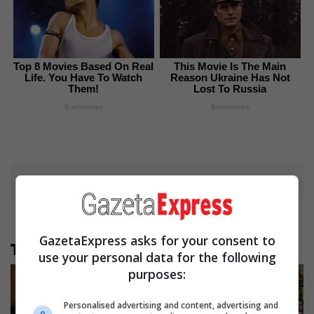
Top 8 Movies Based On Real
This Movie Is The Main
Life. You Have To Watch
Reason Ukraine Has Not
Them!
Lost To Russia
Brainberries
Brainberries
Advertisement
GazetaExpress asks for your consent to
Të tjera nga rubrika
use your personal data for the following
purposes:
Personalised advertising and content, advertising and