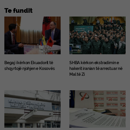
Te fundit
Begaj i kërkon Ekuadorit të
SHBA kërkon ekstradimin e
shqyrtojë njohjen e Kosovës
hakerit iranian të arrestuar në
Mal të Zi