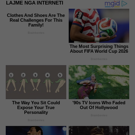
LAJME NGA INTERNETI
Clothes And Shoes Are The
Real Challenges For This
Family!
Brainberries
The Most Surprising Things
About FIFA World Cup 2026
Brainberries
The Way You Sit Could
’90s TV Icons Who Faded
Expose Your True
Out Of Hollywood
Personality
Brainberries
Brainberries