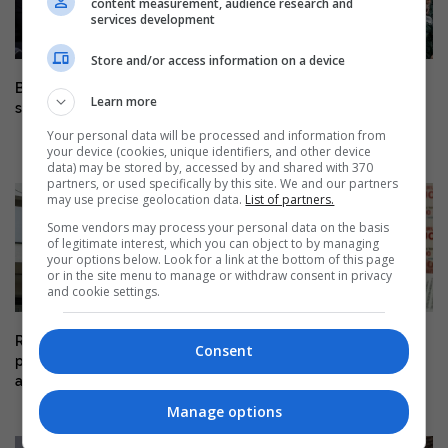
content measurement, audience research and
services development
Store and/or access information on a device
Begaj i kërkon Ekuadorit të
SHBA kërkon ekstradimin e
Learn more
shqyrtojë njohjen e Kosovës
hakerit iranian të arrestuar në
Mal të Zi
Your personal data will be processed and information from
your device (cookies, unique identifiers, and other device
data) may be stored by, accessed by and shared with 370
partners, or used specifically by this site. We and our partners
may use precise geolocation data.
List of partners.
Some vendors may process your personal data on the basis
of legitimate interest, which you can object to by managing
your options below. Look for a link at the bottom of this page
or in the site menu to manage or withdraw consent in privacy
and cookie settings.
Rast i malaries në QKUK,
Mbi 60 gjoba e dhjetëra
Consent
pacientja po stabilizohet,
kallëzime penale për
apelohet për kujdes
mosdeklarim të pasurisë
Manage options