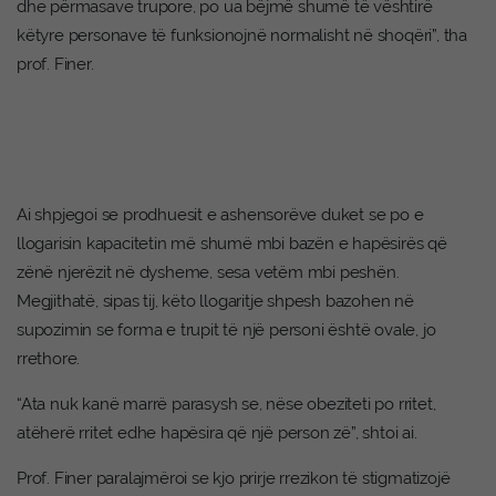
dhe përmasave trupore, po ua bëjmë shumë të vështirë
këtyre personave të funksionojnë normalisht në shoqëri”, tha
prof. Finer.
Ai shpjegoi se prodhuesit e ashensorëve duket se po e
llogarisin kapacitetin më shumë mbi bazën e hapësirës që
zënë njerëzit në dysheme, sesa vetëm mbi peshën.
Megjithatë, sipas tij, këto llogaritje shpesh bazohen në
supozimin se forma e trupit të një personi është ovale, jo
rrethore.
“Ata nuk kanë marrë parasysh se, nëse obeziteti po rritet,
atëherë rritet edhe hapësira që një person zë”, shtoi ai.
Prof. Finer paralajmëroi se kjo prirje rrezikon të stigmatizojë