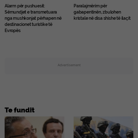
Alarm për pushuesit:
Paralajmërim për
Sëmundjet e transmetuara
gabapentinën, zbulohen
nga mushkonjat përhapen në
kristale në disa shishe të ilaçit
destinacionet turistike të
Evropës
Advertisement
Te fundit