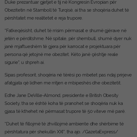
Duke prezantuar gjetjet e tij në Kongresin Evropian për
Obezitetin në Stamboll të Turqisë, ai tha se shoqëria duhet të
përshtatet me realitetet e reja trupore.
“Fatkeqësisht, duhet të rrisim përmasat e shumë gjërave në
jetën e përditshme. Në spitale, për shembull, shumë dyer nuk
janë mjaftueshëm të gjera për karrocat e projektuara për
persona që jetojnë me obezitet. Këto janë çështje reale
sigurie”, u shpreh ai.
Sipas profesorit, shoqëria në tërësi po mbetet pas ndaj prirjeve
afatgjata që lidhen me rritjen e mbipeshës dhe obezitetit.
Edhe Jane DeVille-Almond, presidente e British Obesity
Society, tha se është koha të pranohet se shoqëria nuk ka
gjasa të kthehet në përmasat trupore të 50 viteve më parë.
“Duhet të fillojmë të zhvillojmë ambiente dhe shërbime të
përshtatura për shekullin XXI”, tha ajo. /GazetaExpress/