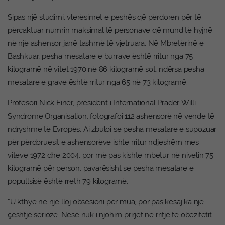
Sipas një studimi, vlerësimet e peshës që përdoren për të
përcaktuar numrin maksimal të personave që mund të hyjnë
në një ashensor janë tashmë të vjetruara. Në Mbretërinë e
Bashkuar, pesha mesatare e burrave është rritur nga 75
kilogramë në vitet 1970 në 86 kilogramë sot, ndërsa pesha
mesatare e grave është rritur nga 65 në 73 kilogramë.
Profesori Nick Finer, president i International Prader-Willi
Syndrome Organisation, fotografoi 112 ashensorë në vende të
ndryshme të Evropës. Ai zbuloi se pesha mesatare e supozuar
për përdoruesit e ashensorëve ishte rritur ndjeshëm mes
viteve 1972 dhe 2004, por më pas kishte mbetur në nivelin 75
kilogramë për person, pavarësisht se pesha mesatare e
popullsisë është rreth 79 kilogramë.
“U kthye në një lloj obsesioni për mua, por pas kësaj ka një
çështje serioze. Nëse nuk i njohim prirjet në rritje të obezitetit