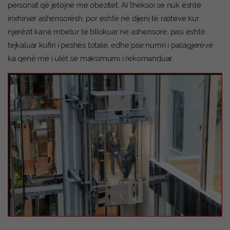
personat që jetojnë me obezitet. Ai theksoi se nuk është
inxhinier ashensorësh, por është në dijeni të rasteve kur
njerëzit kanë mbetur të bllokuar në ashensorë, pasi është
tejkaluar kufiri i peshës totale, edhe pse numri i pasagjerëve
ka qenë më i ulët se maksimumi i rekomanduar.