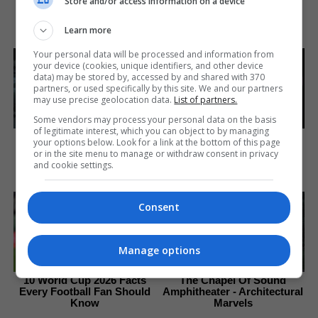
Store and/or access information on a device
Screamed "Please Don't
Try"
Learn more
Brainberries
Your personal data will be processed and information from
your device (cookies, unique identifiers, and other device
data) may be stored by, accessed by and shared with 370
partners, or used specifically by this site. We and our partners
may use precise geolocation data.
List of partners.
Some vendors may process your personal data on the basis
of legitimate interest, which you can object to by managing
Unleashing Her Passion:
8 Movies Based On Real
your options below. Look for a link at the bottom of this page
Demi Moore's 8 Sultriest
Stories That Give Us
or in the site menu to manage or withdraw consent in privacy
Movie Roles!
Shivers
and cookie settings.
Brainberries
Brainberries
Consent
Manage options
10 World Cup 2026 Facts
The Chapel Of Sound
Every Football Fan Should
Amphitheater - Architectural
Know
Marvels