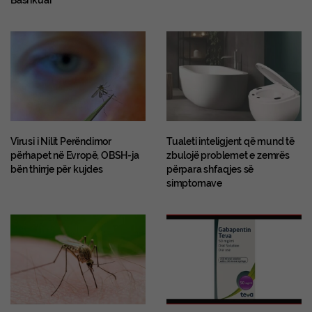
Bashkuar
Virusi i Nilit Perëndimor
Tualeti inteligjent që mund të
përhapet në Evropë, OBSH-ja
zbulojë problemet e zemrës
bën thirrje për kujdes
përpara shfaqjes së
simptomave