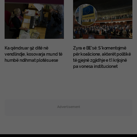
Ka qëndruar 92 ditë në
Zyra e BE’së: S’komentojmë
vendlindje, kosovarja mund të
për koalicione, akterët politikë
humbë ndihmat plotësuese
të gjejnë zgjidhje e t’i krijojnë
pa vonesa institucionet
Advertisement