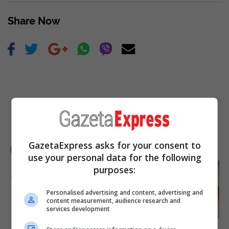
Share Now
GazetaExpress asks for your consent to
LAJME NGA INTERNETI
use your personal data for the following
purposes:
It's The End Of The Road:
The Worst TV Series Finales
Of All Time
Personalised advertising and content, advertising and
content measurement, audience research and
Brainberries
services development
90s Hair Trends That