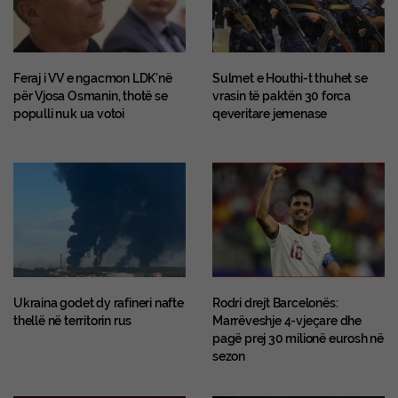
Feraj i VV e ngacmon LDK’në
Sulmet e Houthi-t thuhet se
për Vjosa Osmanin, thotë se
vrasin të paktën 30 forca
populli nuk ua votoi
qeveritare jemenase
Ukraina godet dy rafineri nafte
Rodri drejt Barcelonës:
thellë në territorin rus
Marrëveshje 4-vjeçare dhe
pagë prej 30 milionë eurosh në
sezon