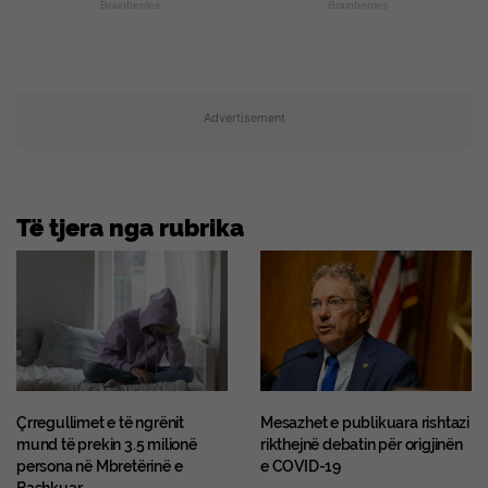
Brainberries
Brainberries
Advertisement
Të tjera nga rubrika
Çrregullimet e të ngrënit
Mesazhet e publikuara rishtazi
mund të prekin 3.5 milionë
rikthejnë debatin për origjinën
persona në Mbretërinë e
e COVID-19