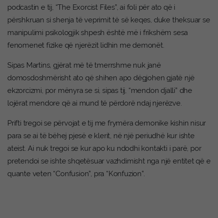
podcastin e tij, “The Exorcist Files”, ai foli për ato që i
përshkruan si shenja të veprimit të së keqes, duke theksuar se
manipulimi psikologjik shpesh është më i frikshëm sesa
fenomenet fizike që njerëzit lidhin me demonët.
Sipas Martins, gjërat më të tmerrshme nuk janë
domosdoshmërisht ato që shihen apo dëgjohen gjatë një
ekzorcizmi, por mënyra se si, sipas tij, “mendon djalli” dhe
lojërat mendore që ai mund të përdorë ndaj njerëzve.
Prifti tregoi se përvojat e tij me frymëra demonike kishin nisur
para se ai të bëhej pjesë e klerit, në një periudhë kur ishte
ateist. Ai nuk tregoi se kur apo ku ndodhi kontakti i parë, por
pretendoi se ishte shqetësuar vazhdimisht nga një entitet që e
quante veten “Confusion”, pra “Konfuzion”.