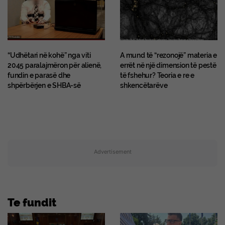
“Udhëtari në kohë” nga viti
A mund të “rezonojë” materia e
2045 paralajmëron për alienë,
errët në një dimension të pestë
fundin e parasë dhe
të fshehur? Teoria e re e
shpërbërjen e SHBA-së
shkencëtarëve
Advertisement
Te fundit