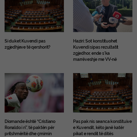
Si duket Kuvendi pas
Haziri: Sot konstituohet
zgjedhjeve të qershorit?
Kuvendi sipas rezultatit
zgjedhor, ende s’ka
marrëveshje me VV-në
Diomande është “Cristiano
Pas pak nis seanca konstituive
Ronaldo i ri”, të paktën për
e Kuvendit, këto janë katër
pritshmëritë dhe çmimin
pikat e rendit të ditës