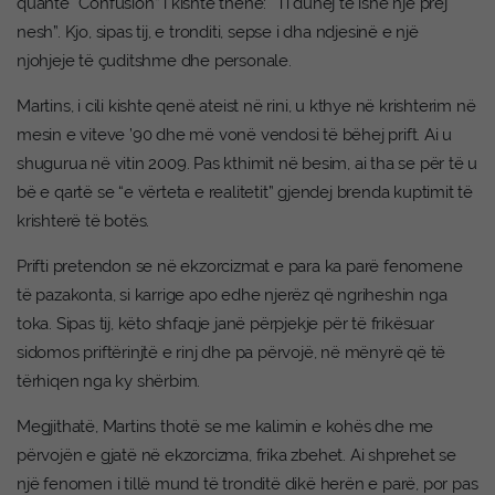
quante “Confusion” i kishte thënë: “Ti duhej të ishe një prej
nesh”. Kjo, sipas tij, e tronditi, sepse i dha ndjesinë e një
njohjeje të çuditshme dhe personale.
Martins, i cili kishte qenë ateist në rini, u kthye në krishterim në
mesin e viteve ’90 dhe më vonë vendosi të bëhej prift. Ai u
shugurua në vitin 2009. Pas kthimit në besim, ai tha se për të u
bë e qartë se “e vërteta e realitetit” gjendej brenda kuptimit të
krishterë të botës.
Prifti pretendon se në ekzorcizmat e para ka parë fenomene
të pazakonta, si karrige apo edhe njerëz që ngriheshin nga
toka. Sipas tij, këto shfaqje janë përpjekje për të frikësuar
sidomos priftërinjtë e rinj dhe pa përvojë, në mënyrë që të
tërhiqen nga ky shërbim.
Megjithatë, Martins thotë se me kalimin e kohës dhe me
përvojën e gjatë në ekzorcizma, frika zbehet. Ai shprehet se
një fenomen i tillë mund të tronditë dikë herën e parë, por pas