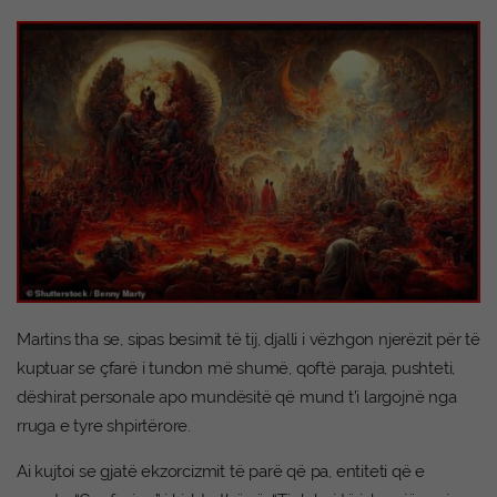
Martins tha se, sipas besimit të tij, djalli i vëzhgon njerëzit për të
kuptuar se çfarë i tundon më shumë, qoftë paraja, pushteti,
dëshirat personale apo mundësitë që mund t’i largojnë nga
rruga e tyre shpirtërore.
Ai kujtoi se gjatë ekzorcizmit të parë që pa, entiteti që e