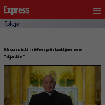
Eksorcisti rrëfen përballjen me
“djallin”