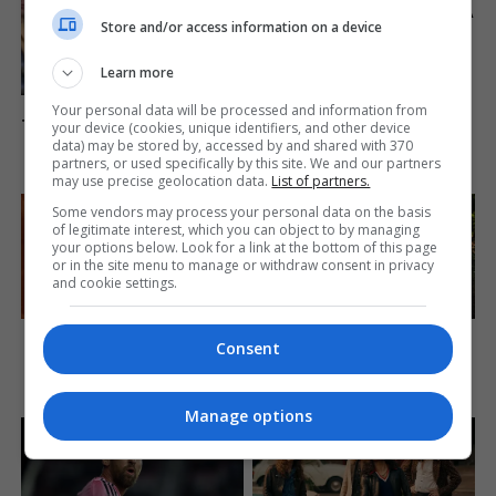
Portrayal Of Reality – Take A
Look Inside
Store and/or access information on a device
Brainberries
Learn more
Mystery Solved: Here's Why
Your personal data will be processed and information from
These 9 Actors Left Their TV
your device (cookies, unique identifiers, and other device
Shows
data) may be stored by, accessed by and shared with 370
partners, or used specifically by this site. We and our partners
Brainberries
may use precise geolocation data.
List of partners.
Some vendors may process your personal data on the basis
of legitimate interest, which you can object to by managing
your options below. Look for a link at the bottom of this page
or in the site menu to manage or withdraw consent in privacy
and cookie settings.
10 Epic Failures That Were
Top 8 People Living Strange
Completely Preventable —
But Happy Lifestyles
Consent
Find Out
Brainberries
Brainberries
Manage options