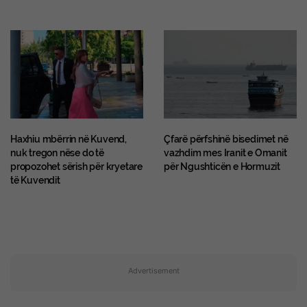
Haxhiu mbërrin në Kuvend,
Çfarë përfshinë bisedimet në
nuk tregon nëse do të
vazhdim mes Iranit e Omanit
propozohet sërish për kryetare
për Ngushticën e Hormuzit
të Kuvendit
Advertisement