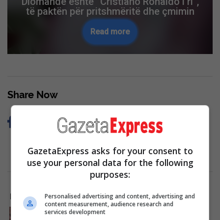
Kuvendit, këto janë katër pikat e rendit të
ditës
Read more
Skip Ad ❯
Share Now
GazetaExpress asks for your consent to
use your personal data for the following
purposes:
LAJME NGA INTERNETI
Personalised advertising and content, advertising and
content measurement, audience research and
services development
Hollywood's Inaccurate