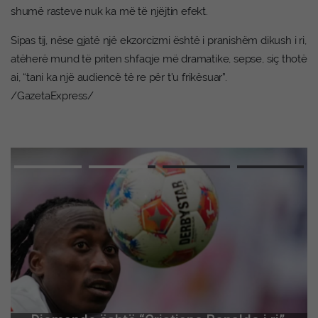
shumë rasteve nuk ka më të njëjtin efekt.
Sipas tij, nëse gjatë një ekzorcizmi është i pranishëm dikush i ri,
atëherë mund të priten shfaqje më dramatike, sepse, siç thotë
ai, “tani ka një audiencë të re për t’u frikësuar”.
/GazetaExpress/
Advertisement
Pas pak nis seanca konstituive e