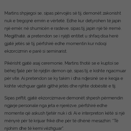
Martins shpjegoi se, sipas përvojës së tij, demonët zakonisht
nuk e tregojnë emrin e vërtetë. Edhe kur detyrohen të japin
një emër, në shumicën e rasteve, sipas tij, japin një të rremë.
Megjithatë, ai pretendon se i njëjti entitet u shfaq disa herë
gjatë jetës së tij, përfshirë edhe momentin kur ndoqi
ekzorcizmin e parë si seminarist.
Pikërisht gjatë asaj ceremonie, Martins thotë se e kuptoi se
bëhej fjalë për të njëjtin demon që, sipas tij, e kishte ngacmuar
për vite. Ai pretendon se ky takim i dha ndjesinë se e keqja e
kishte vëzhguar gjatë gjithë jetës dhe njihte dobësitë e tij.
Sipas priftit, gjatë ekzorcizmave demonët shpesh përmendin
ngjarje personale nga jeta e njerëzve, përfshirë edhe
momente që askush tjetër nuk i di. Ai e interpreton këtë si një
mënyrë për të krijuar frikë dhe për të dhënë mesazhin: “Të
njohim dhe të kemi vëzhguar”.