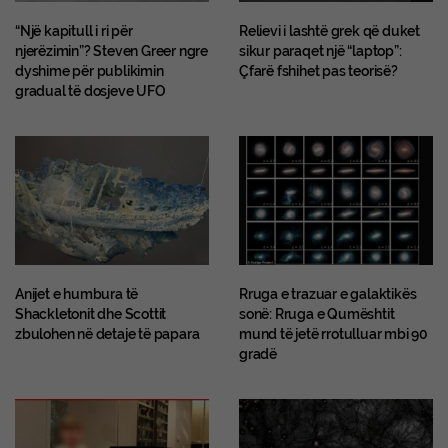
“Një kapitull i ri për
Relievi i lashtë grek që duket
njerëzimin”? Steven Greer ngre
sikur paraqet një “laptop”:
dyshime për publikimin
Çfarë fshihet pas teorisë?
gradual të dosjeve UFO
Anijet e humbura të
Rruga e trazuar e galaktikës
Shackletonit dhe Scottit
sonë: Rruga e Qumështit
zbulohen në detaje të papara
mund të jetë rrotulluar mbi 90
gradë