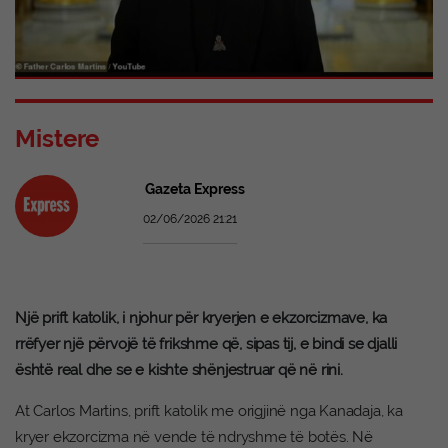
Mistere
Gazeta Express
02/06/2026 21:21
Një prift katolik, i njohur për kryerjen e ekzorcizmave, ka
rrëfyer një përvojë të frikshme që, sipas tij, e bindi se djalli
është real dhe se e kishte shënjestruar që në rini.
At Carlos Martins, prift katolik me origjinë nga Kanadaja, ka
kryer ekzorcizma në vende të ndryshme të botës. Në