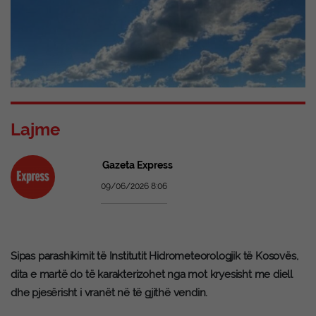
Lajme
Gazeta Express
09/06/2026 8:06
Sipas parashikimit të Institutit Hidrometeorologjik të Kosovës,
dita e martë do të karakterizohet nga mot kryesisht me diell
dhe pjesërisht i vranët në të gjithë vendin.