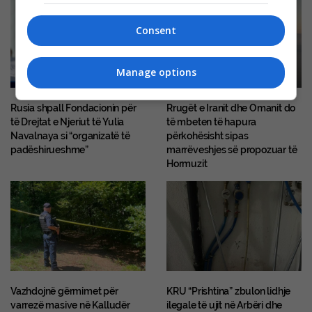
Consent
Manage options
Rusia shpall Fondacionin për
Rrugët e Iranit dhe Omanit do
të Drejtat e Njeriut të Yulia
të mbeten të hapura
Navalnaya si “organizatë të
përkohësisht sipas
padëshirueshme”
marrëveshjes së propozuar të
Hormuzit
Vazhdojnë gërmimet për
KRU “Prishtina” zbulon lidhje
varrezë masive në Kalludër
ilegale të ujit në Arbëri dhe