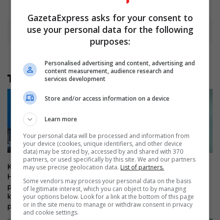
GazetaExpress asks for your consent to
use your personal data for the following
Advertisement
purposes:
Personalised advertising and content, advertising and
content measurement, audience research and
Të tjera nga rubrika
services development
Store and/or access information on a device
Learn more
Your personal data will be processed and information from
your device (cookies, unique identifiers, and other device
data) may be stored by, accessed by and shared with 370
partners, or used specifically by this site. We and our partners
may use precise geolocation data.
List of partners.
Kurti me ftesë të re për Bedri
Bugaqku: Moskonstituimi i
Hamzën, Kryetari i PDK i
Kuvendit cënon rëndë
Some vendors may process your personal data on the basis
përgjigjet: Mbesim në opozitë,
Kushtetutën
of legitimate interest, which you can object to by managing
your options below. Look for a link at the bottom of this page
konstituoje Kuvendin (letra e
or in the site menu to manage or withdraw consent in privacy
plotë)
and cookie settings.