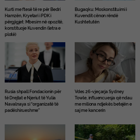
Kurti me ftesë të re për Bedri
Bugaqku: Moskonstituimi i
Hamzën, Kryetari i PDK i
Kuvendit cënon rëndë
përgjigjet: Mbesim në opozitë,
Kushtetutën
konstituoje Kuvendin (letra e
plotë)
Rusia shpall Fondacionin për
Vdes 26-vjeçarja Sydney
të Drejtat e Njeriut të Yulia
Towle, influencuesja që ndau
Navalnaya si “organizatë të
me miliona ndjekës betejën e
padëshirueshme”
saj me kancerin