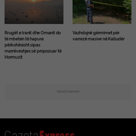
Rrugët e Iranit dhe Omanit do
Vazhdojnë gërmimet për
të mbeten të hapura
varrezë masive në Kalludër
përkohësisht sipas
marrëveshjes së propozuar të
Hormuzit
Advertisement