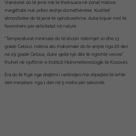
Vranësirat do të jenë më të theksuara në zonat malore,
megjithatë nuk priten reshje domethënëse. Kushtet
atmosferike do të jenë të qëndrueshme, duke krijuar mot të
favorshëm për aktivitetet në natyrë.
“Temperaturat minimale do të lëvizin ndërmjet 10 dhe 13
gradë Celsius, ndërsa ato maksimale do të arrijnë nga 26 deri
në 29 gradë Celsius, duke sjellë një ditë të ngrohtë verore”,
thuhet në njoftimin e Instituti Hidrometeorologjik të Kosovës.
Era do të fryjë nga drejtimi i verilindjes me shpejtësi të lehtë
deri mesatare, nga 1 deri në 5 metra për sekondë.