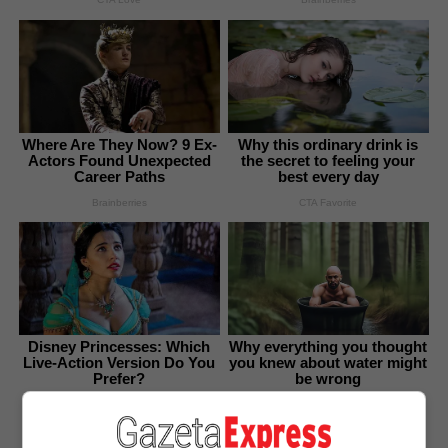
Where Are They Now? 9 Ex-
Why this ordinary drink is
Actors Found Unexpected
the secret to feeling your
Career Paths
best every day
Brainberries
CTA Favorite
Disney Princesses: Which
Why everything you thought
Live-Action Version Do You
you knew about water might
Prefer?
be wrong
Brainberries
CTA Love