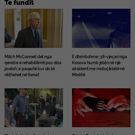
Te fundit
Mitch McConnell del nga
E dhimbshme, 38-vjeçari nga
qendra e rehabilitimit pas disa
Kosova humb jetën në një
javësh, e paqartë kur do të
aksident me motoçikletë në
rikthehet në Senat
Mirditë