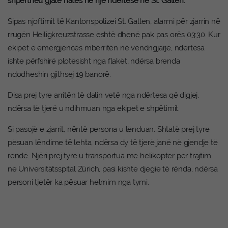
shpërtheu gjatë natës në një ndërtesë në St. Gallen.
Sipas njoftimit të Kantonspolizei St. Gallen, alarmi për zjarrin në
rrugën Heiligkreuzstrasse është dhënë pak pas orës 03:30. Kur
ekipet e emergjencës mbërritën në vendngjarje, ndërtesa
ishte përfshirë plotësisht nga flakët, ndërsa brenda
ndodheshin gjithsej 19 banorë.
Disa prej tyre arritën të dalin vetë nga ndërtesa që digjej,
ndërsa të tjerë u ndihmuan nga ekipet e shpëtimit.
Si pasojë e zjarrit, nëntë persona u lënduan. Shtatë prej tyre
pësuan lëndime të lehta, ndërsa dy të tjerë janë në gjendje të
rëndë. Njëri prej tyre u transportua me helikopter për trajtim
në Universitätsspital Zürich, pasi kishte djegie të rënda, ndërsa
personi tjetër ka pësuar helmim nga tymi.