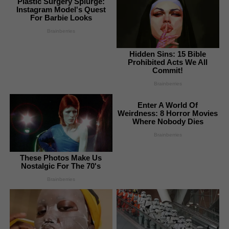
Plastic Surgery Splurge:
Instagram Model's Quest
For Barbie Looks
Brainberries
Hidden Sins: 15 Bible
Prohibited Acts We All
Commit!
Brainberries
Enter A World Of
Weirdness: 8 Horror Movies
Where Nobody Dies
Brainberries
These Photos Make Us
Nostalgic For The 70's
Brainberries