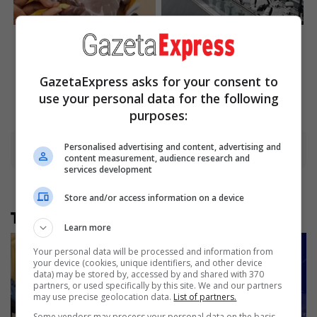
15 Things You Do Everyday
You Wouldn't Believe It If It
That The Bible Forbids: Are
Wasn't Caught On Camera!
You Guilty?
Brainberries
Brainberries
GazetaExpress asks for your consent to
use your personal data for the following
purposes:
Personalised advertising and content, advertising and
Advertisement
content measurement, audience research and
services development
Store and/or access information on a device
Të tjera nga rubrika
Learn more
Your personal data will be processed and information from
your device (cookies, unique identifiers, and other device
data) may be stored by, accessed by and shared with 370
partners, or used specifically by this site. We and our partners
may use precise geolocation data.
List of partners.
Some vendors may process your personal data on the basis