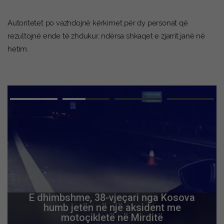
Autoritetet po vazhdojnë kërkimet për dy personat që
rezultojnë ende të zhdukur, ndërsa shkaqet e zjarrit janë në
hetim.
E dhimbshme, 38-vjeçari nga Kosova
humb jetën në një aksident me
motoçikletë në Mirditë