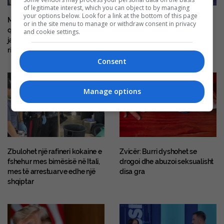
of legitimate interest, which you can object to by managing
your options below. Look for a link at the bottom of this page
Mitch McConnell del nga
E dhimbshme, 38-vjeçari nga
or in the site menu to manage or withdraw consent in privacy
qendra e rehabilitimit pas disa
Kosova humb jetën në një
and cookie settings.
javësh, e paqartë kur do të
aksident me motoçikletë në
rikthehet në Senat
Mirditë
Consent
Manage options
Zbulohet një rafineri kokaine e
Zvicër: Burri dyshohet se
fshehur mes bimësisë në Itali,
drogoi dhe abuzoi seksualisht
mes të arrestuarve edhe një
disa gra
shqiptar