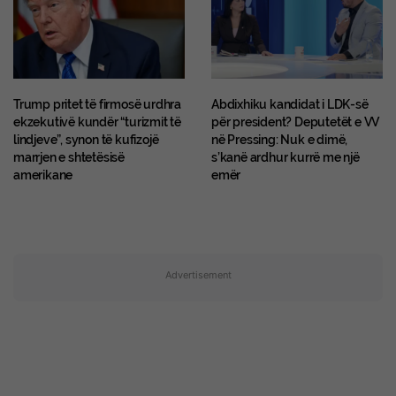
Trump pritet të firmosë urdhra
Abdixhiku kandidat i LDK-së
ekzekutivë kundër “turizmit të
për president? Deputetët e VV
lindjeve”, synon të kufizojë
në Pressing: Nuk e dimë,
marrjen e shtetësisë
s’kanë ardhur kurrë me një
amerikane
emër
Advertisement