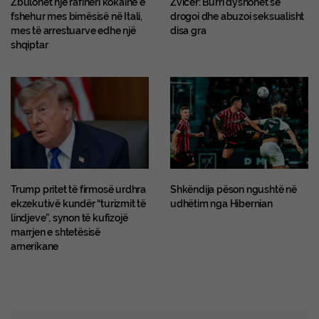
Zbulohet një rafineri kokaine e
Zvicër: Burri dyshohet se
fshehur mes bimësisë në Itali,
drogoi dhe abuzoi seksualisht
mes të arrestuarve edhe një
disa gra
shqiptar
Trump pritet të firmosë urdhra
Shkëndija pëson ngushtë në
ekzekutivë kundër “turizmit të
udhëtim nga Hibernian
lindjeve”, synon të kufizojë
marrjen e shtetësisë
amerikane