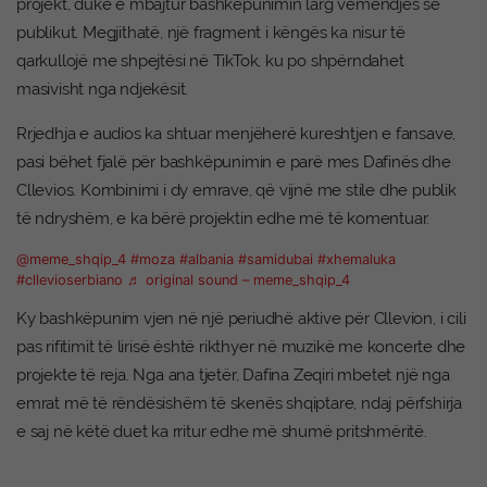
projekt, duke e mbajtur bashkëpunimin larg vëmendjes së
publikut. Megjithatë, një fragment i këngës ka nisur të
qarkullojë me shpejtësi në TikTok, ku po shpërndahet
masivisht nga ndjekësit.
Rrjedhja e audios ka shtuar menjëherë kureshtjen e fansave,
pasi bëhet fjalë për bashkëpunimin e parë mes Dafinës dhe
Cllevios. Kombinimi i dy emrave, që vijnë me stile dhe publik
të ndryshëm, e ka bërë projektin edhe më të komentuar.
@meme_shqip_4
#moza
#albania
#samidubai
#xhemaluka
#cllevioserbiano
♬ original sound – meme_shqip_4
Ky bashkëpunim vjen në një periudhë aktive për Cllevion, i cili
pas rifitimit të lirisë është rikthyer në muzikë me koncerte dhe
projekte të reja. Nga ana tjetër, Dafina Zeqiri mbetet një nga
emrat më të rëndësishëm të skenës shqiptare, ndaj përfshirja
e saj në këtë duet ka rritur edhe më shumë pritshmëritë.