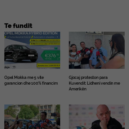
Te fundit
Opel Mokka me 5 vite
Gjocaj proteston para
garancion dhe 100% financim
Kuvendit: Lidheni vendin me
Amerikën