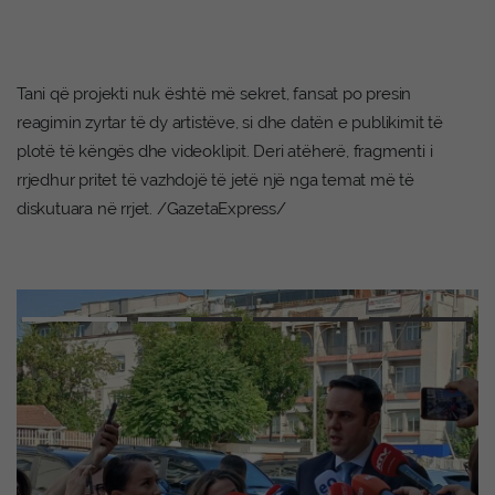
Tani që projekti nuk është më sekret, fansat po presin
reagimin zyrtar të dy artistëve, si dhe datën e publikimit të
plotë të këngës dhe videoklipit. Deri atëherë, fragmenti i
rrjedhur pritet të vazhdojë të jetë një nga temat më të
diskutuara në rrjet. /GazetaExpress/