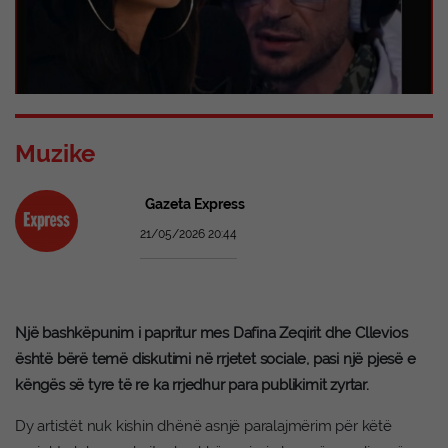
Muzike
Gazeta Express
21/05/2026 20:44
Një bashkëpunim i papritur mes Dafina Zeqirit dhe Cllevios
është bërë temë diskutimi në rrjetet sociale, pasi një pjesë e
këngës së tyre të re ka rrjedhur para publikimit zyrtar.
Dy artistët nuk kishin dhënë asnjë paralajmërim për këtë