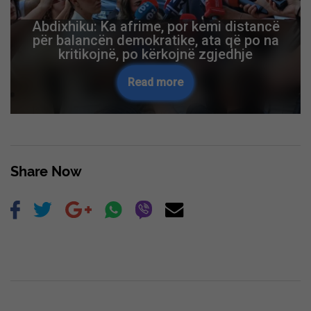
Abdixhiku: Ka afrime, por kemi distancë
për balancën demokratike, ata që po na
kritikojnë, po kërkojnë zgjedhje
Read more
Share Now