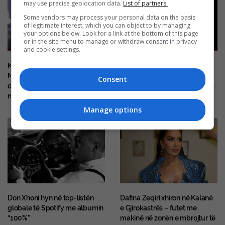
may use precise geolocation data.
List of partners.
Some vendors may process your personal data on the basis
of legitimate interest, which you can object to by managing
your options below. Look for a link at the bottom of this page
or in the site menu to manage or withdraw consent in privacy
and cookie settings.
Kaos në koncertin e Jay-Z në
Bertan Asllani rikthehet në
New York, turma të mëdha
skenën shqiptare, do të
Consent
dhe disa fansa kërkojnë
performojë krah Yll Limanit në
ndihmë mjekësore
Shkup
Manage options
Don Xhoni hyn në top-listën
Dafina Zeqiri xhiron në Kalanë
globale të Spotify me albumin
e Gjirokastrës – futet me
“100%”
makinë në zonën e mbrojtur të