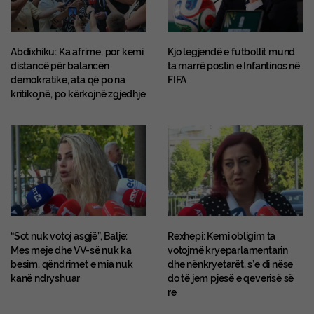
Abdixhiku: Ka afrime, por kemi
Kjo legjendë e futbollit mund
distancë për balancën
ta marrë postin e Infantinos në
demokratike, ata që po na
FIFA
kritikojnë, po kërkojnë zgjedhje
“Sot nuk votoj asgjë”, Balje:
Rexhepi: Kemi obligim ta
Mes meje dhe VV-së nuk ka
votojmë kryeparlamentarin
besim, qëndrimet e mia nuk
dhe nënkryetarët, s’e di nëse
kanë ndryshuar
do të jem pjesë e qeverisë së
re