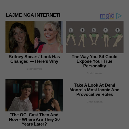
LAJME NGA INTERNETI
Britney Spears' Look Has
The Way You Sit Could
Changed — Here's Why
Expose Your True
Personality
Brainberries
Brainberries
Take A Look At Demi
Moore's Most Iconic And
Provocative Roles
Brainberries
'The OC' Cast Then And
Now - Where Are They 20
Years Later?