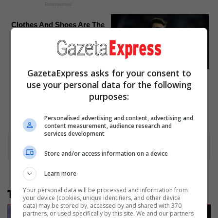
Brainberries
Clothes And Shoes Are The
Real Challenges For This
Family!
Brainberries
GazetaExpress asks for your consent to
10 Incredible FIFA 2026
Facts You Probably Missed
use your personal data for the following
purposes:
Brainberries
Personalised advertising and content, advertising and
content measurement, audience research and
services development
Advertisement
Store and/or access information on a device
Learn more
Your personal data will be processed and information from
Të tjera nga rubrika
your device (cookies, unique identifiers, and other device
data) may be stored by, accessed by and shared with 370
partners, or used specifically by this site. We and our partners