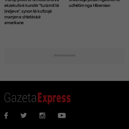
ekzekutivë kundër “turizmit të
udhëtim nga Hibernian
lindjeve”, synon të kufizojë
marrjen e shtetësisë
amerikane
Advertisement