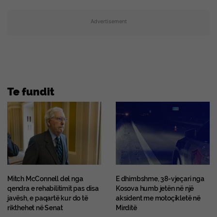
Advertisement
Te fundit
Mitch McConnell del nga
E dhimbshme, 38-vjeçari nga
qendra e rehabilitimit pas disa
Kosova humb jetën në një
javësh, e paqartë kur do të
aksident me motoçikletë në
rikthehet në Senat
Mirditë