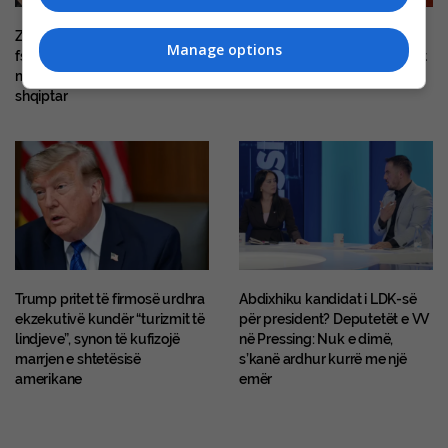
Zbulohet një rafineri kokaine e
Zvicër: Burri dyshohet se
Manage options
fshehur mes bimësisë në Itali,
drogoi dhe abuzoi seksualisht
mes të arrestuarve edhe një
disa gra
shqiptar
Trump pritet të firmosë urdhra
Abdixhiku kandidat i LDK-së
ekzekutivë kundër “turizmit të
për president? Deputetët e VV
lindjeve”, synon të kufizojë
në Pressing: Nuk e dimë,
marrjen e shtetësisë
s’kanë ardhur kurrë me një
amerikane
emër