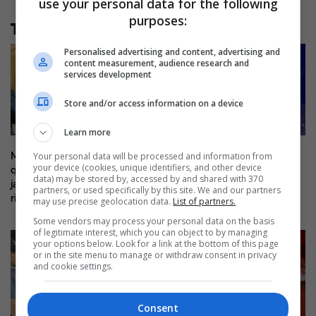
use your personal data for the following
purposes:
Të tjera nga rubrika
Personalised advertising and content, advertising and
content measurement, audience research and
services development
Store and/or access information on a device
Learn more
Mitch McConnell del nga
E dhimbshme, 38-vjeçari nga
Your personal data will be processed and information from
your device (cookies, unique identifiers, and other device
qendra e rehabilitimit pas disa
Kosova humb jetën në një
data) may be stored by, accessed by and shared with 370
javësh, e paqartë kur do të
aksident me motoçikletë në
partners, or used specifically by this site. We and our partners
rikthehet në Senat
Mirditë
may use precise geolocation data.
List of partners.
Some vendors may process your personal data on the basis
of legitimate interest, which you can object to by managing
your options below. Look for a link at the bottom of this page
or in the site menu to manage or withdraw consent in privacy
and cookie settings.
Consent