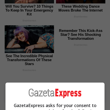
Will You Survive? 10 Things
These Wedding Dance
To Keep In Your Emergency
Moves Broke The Internet
Kit
Brainberries
Brainberries
Remember This Kick-Ass
Star? See His Shocking
Transformation
Brainberries
See The Incredible Physical
Transformations Of These
Stars
Brainberries
Advertisement
GazetaExpress asks for your consent to