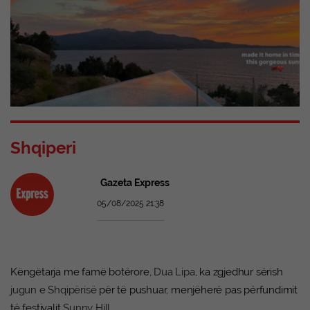
Shqiperi
Gazeta Express
05/08/2025 21:38
Këngëtarja me famë botërore,
Dua Lipa
, ka zgjedhur sërish
jugun e Shqipërisë
për të pushuar, menjëherë pas përfundimit
të festivalit
Sunny Hill
.