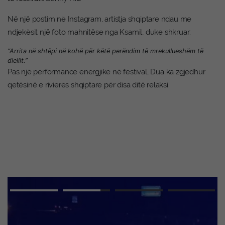
Në një postim në Instagram, artistja shqiptare ndau me
ndjekësit një foto mahnitëse nga Ksamil, duke shkruar:
“Arrita në shtëpi në kohë për këtë perëndim të mrekullueshëm të
diellit.”
Pas një performance energjike në festival, Dua ka zgjedhur
qetësinë e rivierës shqiptare për disa ditë relaksi.