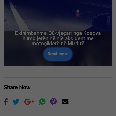
E dhimbshme, 38-vjeçari nga Kosova
humb jetën në një aksident me
motoçikletë në Mirditë
Read more
Share Now