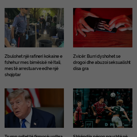
Zbulohet një rafineri kokaine e
Zvicër: Burri dyshohet se
fshehur mes bimësisë në Itali,
drogoi dhe abuzoi seksualisht
mes të arrestuarve edhe një
disa gra
shqiptar
Trump pritet të firmosë urdhra
Shkëndija pëson ngushtë në